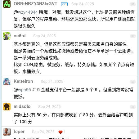
OBNtHBZY3N3lxGVT
Sep 24, 2025
OP
31
@
wzy44944
哦哦，对哦，我没想过这个，也许是云服务秒级恢
复，但客户的程序启动、环境还原没那么快，所以用户侧感知就
是很久很久
ne6rd
Sep 24, 2025
32
基本都是真的，但是这些应该都只是某类云服务自身的属性。
但是实际的一个系统比如微博或者微信它不单单是一个云服务，
是一系列云服务组成的。
比如 CDN,路由，微服务，缓存，持久存储。如果某个节点有短
板，水桶效应。
Ketteiron
Sep 24, 2025
33
@
wph95
#19 金融支付平台一般都是 5 个 9 ，但遇到故障家常
便饭。
midsolo
Sep 24, 2025
34
实际上只有 50 分，在内部被吹到了 80 分，去外面给客户吹到
了 100 分
tcper
Sep 24, 2025
1
35