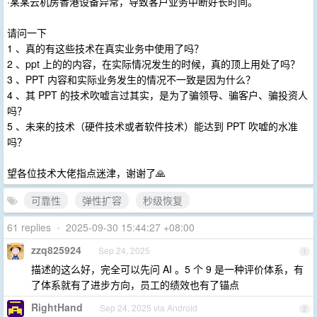
·某某云机房香港设备异常，导致客户业务中断好长时间。
请问一下
1 、真的有这些技术在真实业务中使用了吗？
2 、ppt 上的的内容，在实际情况发生的时候，真的顶上用处了吗？
3 、PPT 内容和实际业务发生的情况不一致是因为什么？
4 、其 PPT 的技术吹嘘言过其实，是为了骗领导、骗客户、骗投资人
吗？
5 、未来的技术（硬件技术或者软件技术）能达到 PPT 吹嘘的水准
吗？
望各位技术大佬指点迷津，谢谢了🙏
可靠性
弹性扩容
秒级恢复
61 replies
•
2025-09-30 15:44:27 +08:00
zzq825924
Sep 24, 2025
1
描述的这么好，完全可以先问 AI 。5 个 9 是一种评价体系，有
了体系就有了进步方向，员工的绩效也有了锚点
RightHand
Sep 24, 2025 via Android
2