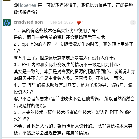
@
Hopetree
哥，可能我描述错了，我记忆力偏差了，可能是秒
级切换备份？
cnsdytedison
Sep 24, 2025
1
30
1 、真的有这些技术在真实业务中使用了吗？
是的，而且一般售前的资料还会稍微落后于技术。
2 、ppt 上的的内容，在实际情况发生的时候，真的顶上用处了
吗？
90%用上了。但是这玩意本质还是看人有没有人在干。
3 、PPT 内容和实际业务发生的情况不一致是因为什么？
其实是一致的。本质是对需要的资源的预估不到位。或者说击穿
的原因并不完全是主业务人多。原因很多，不能从一而论。
4 、其 PPT 的技术吹嘘言过其实，是为了骗领导、骗客户、骗
投资人吗？
客户不合理的要求+售前瞎吹也不会让他背锅。 所以自然而然会
出现这样的情况。
5 、未来的技术（硬件技术或者软件技术）能达到 PPT 吹嘘的
水准吗？
不会，ai 也是人写的，架构也是人设计的。 除非通信技术大突
破，不然还是会出现击穿，瘫痪的情况。