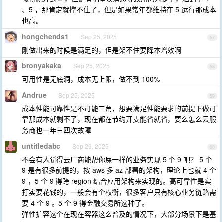
、5 ，那肯定就撑不住了，但是如果常年都维持在 5 运行那成本
也高。
hongchends1
Sep 25, 2025
57
刚做出来的时候是满足的，但是架不住要降本增效啊
bronyakaka
Sep 25, 2025
58
可用性是无底洞，成本无上限，做不到 100%
Andrue
Sep 25, 2025
59
成本性能可靠性是不可能三角，想要满足性能要求的前提下做可
靠那成本就剩不了，现在都在节约开支能省就省，要么怎么云服
务商也一年三四次故障
untitledabc
Sep 29, 2025
60
不会有人觉得云厂商能帮你屎一样的业务实现 5 个 9 吧？ 5 个
9 是有很多前提的，按 aws 多 az 部署的架构，理论上也就 4 个
9 ，5 个 9 得跨 region 结合应用架构来实现的。高可靠性是实
打实要花钱的，一般会有个权衡，很多客户只有核心业务链路需
要 4 个 9 。5 个 9 得金融交易所这种了。
弹性扩容这个在现在容器这么普及的情况下，大部分场景下是基