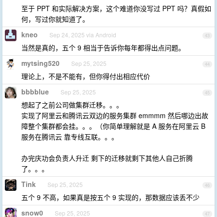
至于 PPT 和实际解决方案，这个难道你没写过 PPT 吗？真假如
何，写过你就知道了。
kneo
Sep 24, 2025 via Android
43
当然是真的，五个 9 相当于告诉你每年都得出点问题。
mytsing520
Sep 25, 2025
44
理论上，不是不能有，但你得付出相应代价
bbbblue
Sep 25, 2025
45
想起了之前公司做集群迁移。。。
实现了阿里云和腾讯云双边的服务集群 emmmm 然后哪边出故
障整个集群都会挂。。。（你简单理解就是 A 服务在阿里云 B
服务在腾讯云 靠专线互联。。。
办完庆功会负责人升迁 剩下的迁移就剩下其他人自己折腾
了。。。
Tink
Sep 25, 2025
46
五个 9 不高，如果真是按五个 9 实现的，那数据应该丢不少
snow0
Sep 25, 2025
47