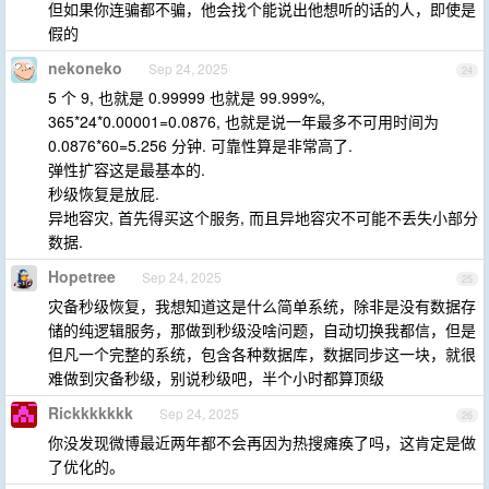
但如果你连骗都不骗，他会找个能说出他想听的话的人，即使是
假的
nekoneko
Sep 24, 2025
24
5 个 9, 也就是 0.99999 也就是 99.999%,
365*24*0.00001=0.0876, 也就是说一年最多不可用时间为
0.0876*60=5.256 分钟. 可靠性算是非常高了.
弹性扩容这是最基本的.
秒级恢复是放屁.
异地容灾, 首先得买这个服务, 而且异地容灾不可能不丢失小部分
数据.
Hopetree
Sep 24, 2025
25
灾备秒级恢复，我想知道这是什么简单系统，除非是没有数据存
储的纯逻辑服务，那做到秒级没啥问题，自动切换我都信，但是
但凡一个完整的系统，包含各种数据库，数据同步这一块，就很
难做到灾备秒级，别说秒级吧，半个小时都算顶级
Rickkkkkkk
Sep 24, 2025
26
你没发现微博最近两年都不会再因为热搜瘫痪了吗，这肯定是做
了优化的。