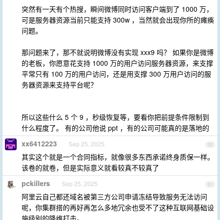
突然有一天有个热搜，瞬间微博同时访问客户端到了 1000 万，
可是服务器资源当前只能支持 300w ，当然就会出现你所的瘫痪
问题。
那问题来了，那不就说明微博没有实现 xxx9 吗？ 如果你是微博
的老板，你愿意花支持 1000 万的用户访问服务器资源，来支撑
平常只有 100 万的用户访问，还是用支撑 300 万用户访问的服
务器资源来支持平台呢？
所以这些什么 5 个 9 ，秒级恢复等，要看你把前提条件限制到
什么程度了。 有的公司他说 ppt ，有的公司可能真的是落地的
xx6412223
Sep 25, 2025
50
其实这个就是一个合同指标，就像很多东西承诺终身质保一样。
该卷的就卷，但是实际意义就看较真不较真了
pckillers
Sep 25, 2025
51
阿里云自己都还域名被第三方公司申请冻结导致服务无法访问
呢，你集群搭的再好再怎么多地冗余也受不了这种互联网基础设
施级别的降维打击。