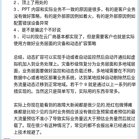
2 、顶上了用处的
3 、PPT 内容和实际业务不一致的原因是很多，有的是客户业务
没有做好策略，有的是外部原因例如着火，有的是外部原因例如
配置错误设备异常
4 、是不是骗这个不好说
5 、可以的现在云厂商基本都实现了，但是需要客户也就是实际
使用方做好业务层面的灾备和动态扩容策略
总结，动态扩容可以实现手动或者自动监控然后自动开通拉起虚
拟机加入到业务处理上。灾备秒级恢复分为业务层面和多地域层
面，业务层面要做好监控和动态负载迁移，多地域需要在不同的
数据中心或者地区部署业务系统，达到某地挂掉自动剔除然后业
务流量动态迁移到正常地域。若干个 9 就是通过以上一系列的举
措实现的。当然这只是简单写写，实际用的东西非常多。
实际上你现在能看到的故障大新闻都是很少见的,抢红包微博瘫
痪都是比较少见的当时业务侧应该没有做应急预案或者预估的最
大流量预估不准小了导致实际业务量远大于预估业务量然后就过
载了。现在很少有这种情况了，常见的都不会报出来已经通过以
上技术规避了。