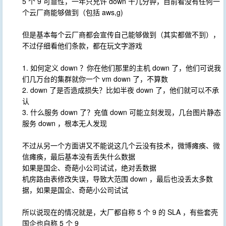
5 个 9 可靠性，一年只允许 down 十几分钟，目前看没有任何一
个云厂商能够做到（包括 aws,g)
但是基本每个云厂商都会宣传自己能够做到（其实都做不到），
不过仔细看他们条款，都在玩文字游戏
1. 如何定义 down ？你在他们那里的主机 down 了，他们可说我
们几万台的集群就你一个 vm down 了，不算数
2. down 了是否造成损失？比如半夜 down 了，他们就可以不承
认
3. 什么服务 down 了？充值 down 可能立刻发现，几台图片静态
服务 down ，根本无人发现
不过从另一个方面讲又不能说这几个云没有技术，微博瘫痪、微
信瘫痪，最后基本没有丢失什么数据
如果是国企、奇葩小公司试试，绝对丢数据
机房路由表修改失误，导致大范围 down ，最后也没丢太多数
据，如果是国企、奇葩小公司试试
所以说现在的情况就是，大厂都自称 5 个 9 的 SLA ，有些套壳
国企也自称 5 个 9