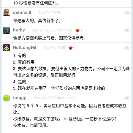
10 秒恢复没有任何区别。
defunct9
Sep 24, 2025
39
都是骗人的，真信就惨了。
burby
Sep 24, 2025 via iPhone
1
40
像是方便面包装上写着：图案仅供参考。
NotLongNil
Sep 24, 2025
1
41
1. 有的
2. 真的有用
3. 要达理想的效果，要付出很大的人力物力，公司不一定会为此
付出这么多的资源，反正能用就行
4. 是的
5. 现在就能达到了，他们吹嘘的东西也是网上抄的
tunggt
Sep 24, 2025 via Android
42
你说的 5 个 9 ，实际应用中基本不可能。因为要考虑成本收益
比。
秒级恢复，就是文字游戏。1s 是秒级。一亿秒不也是秒！
技术有，也能顶用。