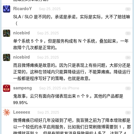
RicardoY
Sep 25, 2025
52
SLA / SLO 是不同的，承诺是承诺，实际是实际，大不了赔钱嘛
（
nicebird
Sep 25, 2025
53
单个系统 5 个 9 ，但是服务构成有 N 个系统，叠加起来，一年
故障个几次都是正常的。
nicebird
Sep 25, 2025
54
而且微博瘫痪是故意的。因为只是表现上有些问题，大部分还是
正常的，这种在领域内只能算降级运行，不能算瘫痪。降级运行
一般都是程序写好了的策略，也就是故意。
sampeng
Sep 25, 2025 via iPhone
55
鬼故事，云只有面向存储表现出来 n 个 9 。其他的产品都是
99.95%
Leeeeex
Sep 25, 2025
56
微博瘫痪已经好几年没碰到了吧，我盲猜之前为了降本增效都是
以一个较低的水平启用服务，比如我们日常刷微博需要到 1 ，那
微博就开到 2 ，但是有明星发消息导致用的人多了，达到了 4