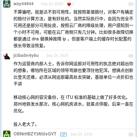
wzy44944
Sep 24, 2025
3
27
不算骗吧，就是达不到可用性，就按照差值赔付，对客户有确定
的赔付计算方法，是有好处的。当然实际执行中，会因为完全不
可用还是部分可用扯皮，按照云厂商的降级处理，用户感知到一
个小时不可用，可能在云厂商侧只有几分钟。比如很多故障切换
都是通过 dns 替换掉故障 ip ，但是客户端上的缓存时长配置的
很长导致没恢复。
jciba5n4y6u
Sep 24, 2025
28
作为运营商内部人士，告诉你网运部对可用性的执念绝对超出你
的想象，哪怕所在区域的领导骂娘也要顶住他犯浑。想搞点创新
比登天还难，必须从网运部最高处去突破，基层单位一点折扣也
不讲
移动核心网的容灾备份，在 ITU 标准的基础上做了好多优化。
郑州地铁发水那次，核心网机房进水，就差点停服，后来一直在
优化。
投入老大了。
OBNtHBZY3N3lxGVT
Sep 24, 2025
OP
29