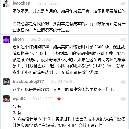
iyaozhen
Sep 24, 2025
16
不吹不黑，其实是有用的。如果作为云厂商，达不到是要赔钱的
当然也都是有代价的，多副本是有成本的。而且数据统计是有一
些定语的，有些情况不统计进去
akorn
Sep 24, 2025
17
看见过个阵列的解释：如果某阵列恢复时间是 3600 秒，保证故
障周期在 10 年以上，平均到每天的恢复时间就不到 1 秒。要不
就是某个硬盘，设计寿命多少小时，如果在这个时间内坏的概率
是 P ，几块硬盘放一起，同时坏的概率就是（ 1-P ）^n ，就是
多少千小时故障率达到几个 9.反正都是数学游戏。
blackbookbj277
Sep 24, 2025
18
这个可以是售前介绍，真写合同和违约条款里就不一样了。
wph95
Sep 24, 2025
1
19
1. 有
2. 有
3. 方案设计是 N 个 9 ，实施过程中会因为成本减配/太菜了没按
计划实现/链路里有短板，实际可用性会低于设计值