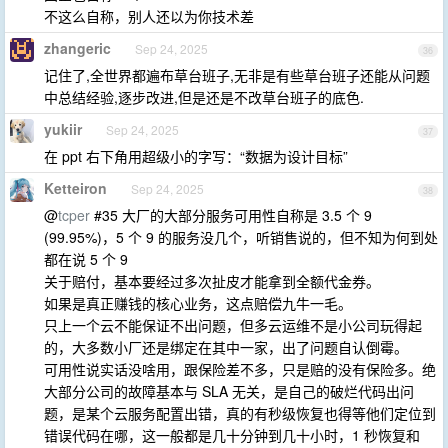
不这么自称，别人还以为你技术差
zhangeric
Sep 24, 2025
36
记住了,全世界都遍布草台班子,无非是有些草台班子还能从问题
中总结经验,逐步改进,但是还是不改草台班子的底色.
yukiir
Sep 24, 2025
37
在 ppt 右下角用超级小的字写：“数据为设计目标”
Ketteiron
Sep 24, 2025
38
@
tcper
#35 大厂的大部分服务可用性自称是 3.5 个 9
(99.95%)，5 个 9 的服务没几个，听销售说的，但不知为何到处
都在说 5 个 9
关于赔付，基本要经过多次扯皮才能拿到全额代金券。
如果是真正赚钱的核心业务，这点赔偿九牛一毛。
只上一个云不能保证不出问题，但多云运维不是小公司玩得起
的，大多数小厂还是绑定在其中一家，出了问题自认倒霉。
可用性说实话没啥用，跟保险差不多，只是赔的没有保险多。绝
大部分公司的故障基本与 SLA 无关，是自己的破烂代码出问
题，是某个云服务配置出错，真的有秒级恢复也得等他们定位到
错误代码在哪，这一般都是几十分钟到几十小时，1 秒恢复和