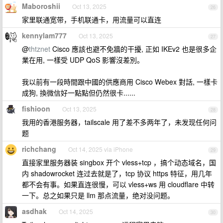
Maboroshii
Oct 13, 2025
26
家里联通宽带，手机联通卡，用流量可以直连
kennylam777
Oct 13, 2025
27
@
thtznet
Cisco 應該也避不免牆的干擾, 正如 IKEv2 也是很多企
業在用, 一樣受 UDP QoS 影響沒差別。
我以前有一段時間跟中國的供應商用 Cisco Webex 對話, 一樣卡
成狗, 換微信好一點點但仍然很卡......
fishioon
Oct 13, 2025
28
我用的香港服务器，tailscale 用了差不多两年了，未发现任何问
题
richchang
Oct 14, 2025 via iPhone
29
直接家里服务器装 singbox 开个 vless+tcp ，搞个动态域名，国
内 shadowrocket 连过去就是了，tcp 协议 https 特征，用几年
都不会有事。如果直连很慢，可以 vless+ws 用 cloudflare 中转
一下。总之如果只是 llm 那点流量，绝对没问题。
asdhak
Oct 14, 2025
30