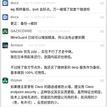
docx
Oct 13, 2025 via iPhone
21
wg 照样备份，ipv6 会好点。万一被墙了就套个隧道呗
docx
Oct 13, 2025 via iPhone
22
更正：备份→被封
QAZXCDSWE
Oct 13, 2025 via Android
23
WireGuard 已经可以嗅探精准，所以没有必要折腾
Actrace
Oct 13, 2025
24
tailscale 优先 p2p ，实在不行了才走中继。
我在日本用起来还行，连国内延迟也很低。
不过除了官方节点外，我还买了微林家的 derp 服务作为备份，
基本做到 100% 可用性。
thtznet
Oct 13, 2025
25
如果楼主家里有 Cisco 的路由或者防火墙，建议用 Cisco
endpoint security ，这种协议其实反而更稳，虽然特征也明显，
技术上没啥先进的，但是因为跨国公司用的多，民间用的少
（贵，有许可），反而封禁的少。