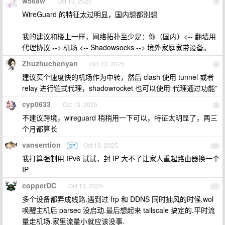
w568w
Oct 13, 2025
7
WireGuard 的特征太过明显，国内想都别想
我的建议和楼上一样，网络拓扑至少是：你（国内）<-- 翻墙用
代理协议 --> 机场 <-- Shadowsocks --> 境外家庭宽带设备。
Zhuzhuchenyan
Oct 13, 2025
8
建议买个速度快的机场作为中转，然后 clash 使用 tunnel 或者
relay 进行链式代理，shadowrocket 也可以使用“代理通过功能”
cyp0633
Oct 13, 2025
9
不建议跨境，wireguard 稍稍用一下可以，特征太明显了，两三
个月都算长
vansention
Oct 13, 2025
OP
10
我打算强制用 IPv6 试试，封 IP 大不了让家人重起路由器换一个
IP
copperDC
Oct 13, 2025
11
多个设备都弄成线路.遇到过 frp 和 DDNS 同时抽风的时候.wol
唤醒主机后 parsec 没启动.最后想起来 tailscale 搞定的.平时流
量走机场.家里流量小就应该没事.