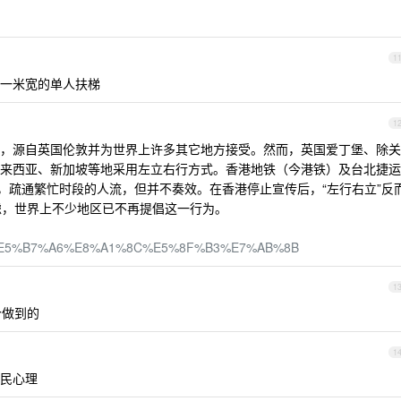
。
1
一米宽的单人扶梯
1
，源自英国伦敦并为世界上许多其它地方接受。然而，英国爱丁堡、除关
来西亚、新加坡等地采用左立右行方式。香港地铁（今港铁）及台北捷运
”，疏通繁忙时段的人流，但并不奏效。在香港停止宣传后，“左行右立”反
考虑，世界上不少地区已不再提倡这一行为。
/wiki/%E5%B7%A6%E8%A1%8C%E5%8F%B3%E7%AB%8B
1
个做到的
1
民心理