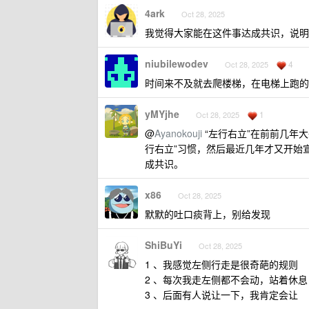
4ark
Oct 28, 2025
我觉得大家能在这件事达成共识，说明
niubilewodev
4
Oct 28, 2025
时间来不及就去爬楼梯，在电梯上跑的
yMYjhe
1
Oct 28, 2025
@
Ayanokouji
“左行右立”在前前几年
行右立”习惯，然后最近几年才又开始
成共识。
x86
Oct 28, 2025
默默的吐口痰背上，别给发现
ShiBuYi
Oct 28, 2025
1 、我感觉左侧行走是很奇葩的规则
2 、每次我走左侧都不会动，站着休
3 、后面有人说让一下，我肯定会让