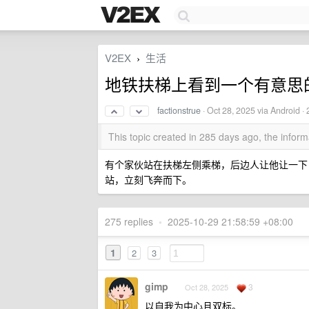
V2EX
生活
›
地铁扶梯上看到一个有意思
factionstrue
·
Oct 28, 2025
via Android ·
This topic created in 285 days ago, the info
有个家伙站在扶梯左侧乘梯，后边人让他让一下
站，立刻飞奔而下。
275 replies
•
2025-10-29 21:58:59 +08:00
1
2
3
gimp
3
Oct 28, 2025
以自我为中心且双标。