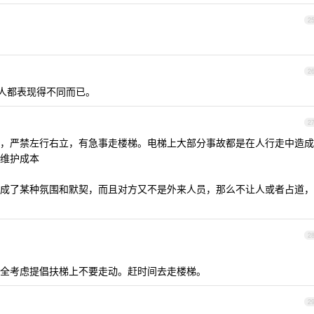
2
2
个人都表现得不同而已。
2
，严禁左行右立，有急事走楼梯。电梯上大部分事故都是在人行走中造成
维护成本
成了某种氛围和默契，而且对方又不是外来人员，那么不让人或者占道，
2
全考虑提倡扶梯上不要走动。赶时间去走楼梯。
2