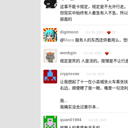
这事不能卡规定，规定是不允许行走。
但现实中始终有人着急有人不急，所以
层面的
digimoon
22
Oct 28, 2025
@
Maca
服务人的东西还供着用么，觉
wenkgin
1
Oct 28, 2025
规定是死的 人是活的。按理是不让行
cryptovae
Oct 28, 2025
让我想起了十一在小县城坐火车乘坐扶
右边，顺便瞟了我一眼，嘴里一句流利
我...
我确实没去过墨尔本...
quan01994
Oct 28, 2025
就跟人的素质有关系的 。