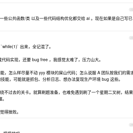
2
了，日常一些公共函数/类 以及一些代码结构优化都交给 ai 。现在如果是自己写已
2
hile(1)` 出来，全记混了。
代码实现，还要 bug free ，我感觉太难了，压力山大。
功能，怎么样尽量不动 yyy 模块的屎山代码；怎么说服 A 团队按我们的需
的技能，可能就是抓包、分析日志、想办法复现生产环境 bug 这些。
绕不过去的关卡。就算刷题准备，也难免遇到刷了一个星期二叉树，结果
瞎。
觉得挫败。
2