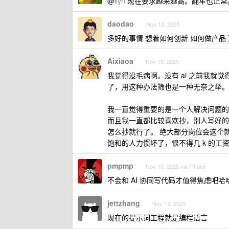
@
ilyh
现在要求越来越高。翻车也正常
daodao
Nov 13, 2025
多好的事情 想着如何创新 如何做产品
Aixiaoa
Nov 13, 2025
我觉得没毛病啊。没有 ai 之前我就
了，用这种办法筛也是一种无奈之举。
我一直觉得重要的是一个人解决问题的
而且我一直都比较喜欢抄，别人写好的
怎么抄就行了。 绝大部分岗位会这个
饱和的人力惯坏了，恨不得几 k 的工资招
pmpmp
Nov 13, 2025 via iPhone
不会和 AI 协同写代码才值得焦虑吧哈
jettzhang
Nov 13, 2025
现在的提示词工程就是编程语言