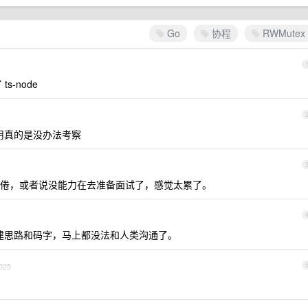
Go
协程
RWMutex
s-node
使用真的是没办法考察
倦，或者说没能力在去准备面试了，感觉太累了。
t 构建思路和码字，马上都没法和人类沟通了。
025