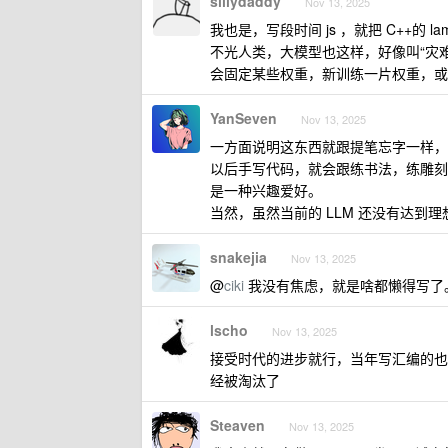
sillydaddy
Nov 13, 2025
我也是，写段时间 js ，就把 C++的 l
不光人类，大模型也这样，好像叫“灾难性
会固定某些权重，新训练一片权重，或
YanSeven
Nov 13, 2025
一方面说明这东西就跟提笔忘字一样，
以后手写代码，就会跟练书法，练雕刻
是一种兴趣爱好。
当然，虽然当前的 LLM 还没有达到理
snakejia
Nov 13, 2025
@
ciki
我没有焦虑，就是啥都懒得写了。改
lscho
Nov 13, 2025
接受时代的进步就行，当年写汇编的也
经被淘汰了
Steaven
Nov 13, 2025