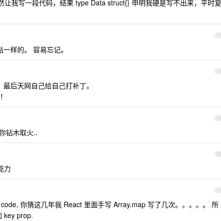
让我写一段代码，结果 type Data struct{} 申明我硬是写不出来，平时
1
贴一样的。 容易忘记。
1
程。最后天网自己给自己打补丁。
！
1
钻木取火..
2
能力
2
 claude code, 你猜这几年我 React 里面手写 Array.map 写了几次。。。。。 所
y prop.