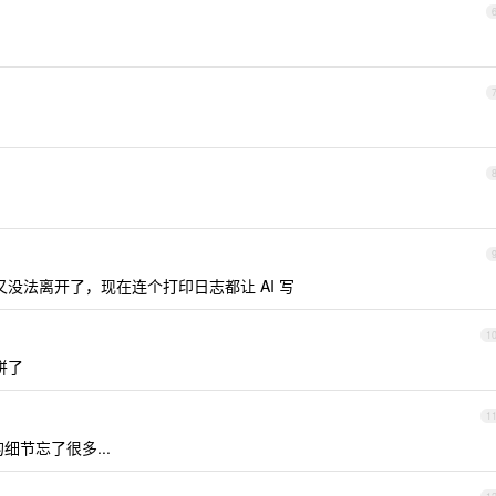
又没法离开了，现在连个打印日志都让 AI 写
1
拼了
1
节忘了很多...