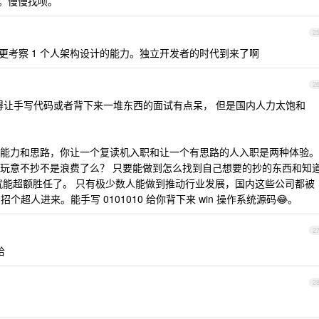
。慢慢找呗。
2
 更考察 1 个人架构设计的能力。独立开发者的时代到来了啊
2
觉得让手写代码或者背下来一堆东西的面试有点呆， 但是国内人力太饱和
能力和思路，你让一个复读机入职和让一个有思路的人入职是两种体验。
玩意不抄不是浪费了么？ 只要能做到怎么找到自己想要的抄的东西和知
就能超额胜任了。 只有极少数人能做到推动行业发展，国内这些公司都被
个超人进来。能手写 0101010 给你背下来 win 操作系统源码😂。
2
哈
2