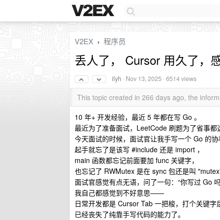
V2EX
程序员
›
丢人了， Cursor 用久
ilyh
·
Nov 13, 2025
· 6514 views
This topic created in 266 days ago, the info
10 年+ 开发经验，最近 5 年都在写 Go 。
最近为了准备面试，LeetCode 刷题为了省事都
今天面试的时候，面试官让我手写一个 Go 的
起手就忘了是该写 #include 还是 import ，
main 函数都忘记前面要加 func 关键字，
也忘记了 RWMutex 是在 sync 包还是叫 "mute
面试官感觉有点无语，问了一句：“你写过 Go 吗
我自己都感觉到不好意思——
日常开发都是 Cursor Tab 一把梭，打个关键
已经丧失了纯靠手写代码的能力了。