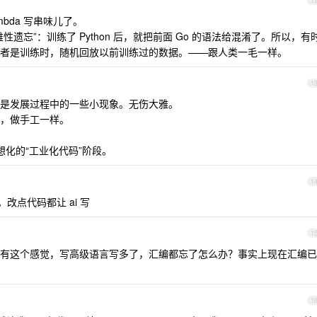
1
ambda 写串味儿了。
遗忘”：训练了 Python 后，就把前面 Go 的语法给混淆了。所以，有
者是训练时，随机回放以前训练过的数据。——跟人类一毛一样。
1
是发展过程中的一些小现象。无伤大雅。
，做手工一样。
想化的“工业化代码”阶段。
1
点代码都让 ai 写
1
有这个感觉，写高级语言写多了，汇编都忘了怎么办？事实上现在汇编已
1