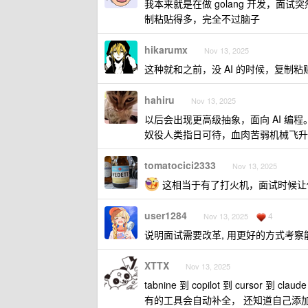
我本来就是在做 golang 开发，面试突然
制粘贴得多，完全不过脑子
hikarumx
Nov 13, 2025
这种就和之前，没 AI 的时候，复制粘
hahiru
Nov 13, 2025
以后会出现更高级抽象，面向 AI 编
奴役人类指日可待，血肉苦弱机械飞升
tomatocici2333
Nov 13, 2025
这相当于有了打火机，面试时候让你
user1284
4
Nov 13, 2025
说明面试需要改革, 用更好的方式考察
XTTX
Nov 13, 2025
tabnine 到 copilot 到 cursor 到
有的工具会自动补全， 还知道自己添加 ke