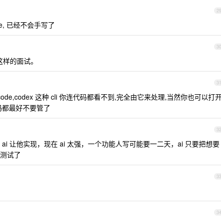
2
de, 已经不会手写了
3
这样的面试。
3
de code,codex 这种 cli 你连代码都看不到,完全由它来处理,当然你也可以打
码都最好不要管了
3
i 让他实现，现在 ai 太强，一个功能人写可能要一二天，ai 只要把想要
测试了
3
3