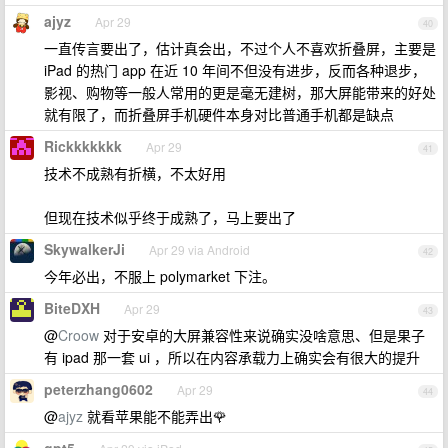
ajyz
Apr 29
40
一直传言要出了，估计真会出，不过个人不喜欢折叠屏，主要是
iPad 的热门 app 在近 10 年间不但没有进步，反而各种退步，
影视、购物等一般人常用的更是毫无建树，那大屏能带来的好处
就有限了，而折叠屏手机硬件本身对比普通手机都是缺点
Rickkkkkkk
Apr 29
41
技术不成熟有折横，不太好用
但现在技术似乎终于成熟了，马上要出了
SkywalkerJi
Apr 29 via Android
42
今年必出，不服上 polymarket 下注。
BiteDXH
Apr 29
43
@
Croow
对于安卓的大屏兼容性来说确实没啥意思、但是果子
有 ipad 那一套 ui ，所以在内容承载力上确实会有很大的提升
peterzhang0602
Apr 29
44
@
ajyz
就看苹果能不能弄出🌹