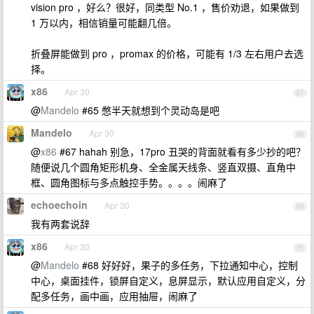
vision pro ，好么？很好，同类型 No.1 ，售价劝退，如果做到
1 万以内，相信销量可能翻几倍。
折叠屏能做到 pro ，promax 的价格，可能有 1/3 左右用户去选
择。
x86
Apr 30
67
@
Mandelo
#65 憋半天就想到个灵动岛是吧
Mandelo
Apr 30
68
@
x86
#67 hahah 别急，17pro 丑哭的背面就看有多少抄的吧？
随便说几个圆角矩形机身、全金属天线条、竖直双摄、直角中
框、圆角图标与多点触控手势。。。。闹麻了
echoechoin
Apr 30
69
我有两套说辞
x86
Apr 30
70
@
Mandelo
#68 好好好，果子的多任务，下拉通知中心，控制
中心，桌面挂件，锁屏自定义，息屏显示，默认应用自定义，分
配多任务，画中画，应用抽屉，闹麻了