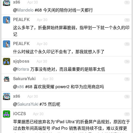
x86
Apr 30
71
@
Mandelo
#68 今天闲的陪你对线一天都行
PEALFK
Apr 30
72
这么多年了，折叠屏始终屏幕脆弱，指甲划一下就一个永久的印
记
PEALFK
Apr 30
73
什么时候这个永久印记不会有了，那我就想入手了
sjqboss
Apr 30
74
@
forisra
万事没有绝对，而且最重要的是赔率太低
SakuraYuki
Apr 30
75
@
x86
#68 喜欢我荣耀 power2 和华为应用商店吗
x86
Apr 30
76
@
SakuraYuki
#75 然后呢
iOCZS
Apr 30
77
苹果据悉已经放弃名为“iPad Ultra”的折叠屏产品规划，原因在于
过去数年间高端型号 iPad Pro 销售表现持续不佳，难以支撑更