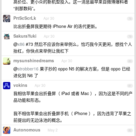
高价位、更小众的新机型投入。这一消息最早来自微博爆料者
“刹那数码”。
PrtScScrLk
Apr 30
78
比出折叠屏我更期待 iPhone Air 的迭代更新。
SakuraYuki
Apr 30
79
@
x86
#73 然后不应该你来举例么，恰巧我今天更闲，想找个人
抬杠，你快点来举例让我杠下
mysunshinedreams
Apr 30
80
@
strobber16
果子抄的 oppo N5 的解决方案，但是 oppo 已经
进化到 N6 了
vokins
Apr 30
81
我相信苹果会出折叠屏（ iPad 或者 Mac ），因为这是不同的产
品功能和形态。
我不相信苹果会出折叠屏手机（ iPhone ），因为违背了苹果之
前提出的无边泳池的概念。
Autonomous
May 2
82