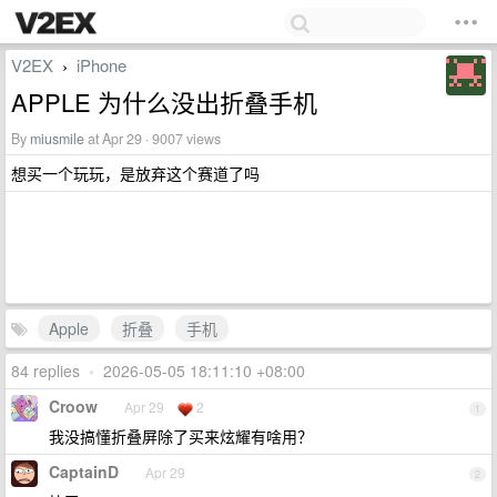
V2EX
iPhone
›
APPLE 为什么没出折叠手机
By
miusmile
at Apr 29 · 9007 views
想买一个玩玩，是放弃这个赛道了吗
Apple
折叠
手机
84 replies
•
2026-05-05 18:11:10 +08:00
Croow
Apr 29
2
1
我没搞懂折叠屏除了买来炫耀有啥用？
CaptainD
Apr 29
2