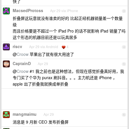
快了
MacsedProtoss
Apr 29 via iPhone
3
折叠屏这玩意就没有谁卖的好的 比起正经机器销量差一个数量
级
而且价格要是不超过一个 iPad Pro 的话不就影响 iPad 销量了吗
这个形态的机器目前还是以玩具居多
riscv
Apr 29 via Android
4
4
@
Croow
苹果出了就有很大用途了
CaptainD
Apr 29
5
@
Croow
#1 我之前也是这种想法，但现在感觉折叠真好用，我
专门买了个华为 purax 刷抖音。。。主力机还是 iPhone ，
apple 出了折叠我就换成单折叠
mangmaimu
Apr 29
6
消息是 9 月新 CEO 发布折叠屏