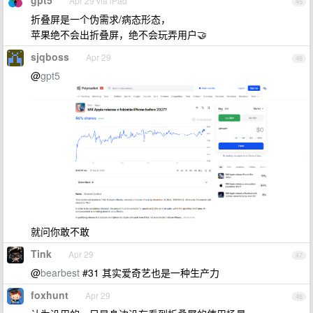
gpt5
Apr 29 via iPad
45
折叠屏是一个伪需求/病态形态，
苹果绝不会出折叠屏，绝不会玩弄用户🤝
sjqboss
Apr 29
46
@
gpt5
就问你敢不敢
Tink
Apr 29
47
@
bearbest
#31 其实爱奇艺也是一种生产力
foxhunt
Apr 29
48