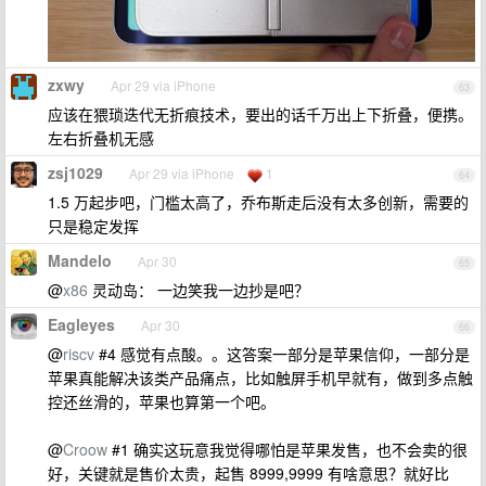
zxwy
Apr 29 via iPhone
63
应该在猥琐迭代无折痕技术，要出的话千万出上下折叠，便携。
左右折叠机无感
zsj1029
Apr 29 via iPhone
1
64
1.5 万起步吧，门槛太高了，乔布斯走后没有太多创新，需要的
只是稳定发挥
Mandelo
Apr 30
65
@
x86
灵动岛： 一边笑我一边抄是吧？
Eagleyes
Apr 30
66
@
riscv
#4 感觉有点酸。。这答案一部分是苹果信仰，一部分是
苹果真能解决该类产品痛点，比如触屏手机早就有，做到多点触
控还丝滑的，苹果也算第一个吧。
@
Croow
#1 确实这玩意我觉得哪怕是苹果发售，也不会卖的很
好，关键就是售价太贵，起售 8999,9999 有啥意思？就好比