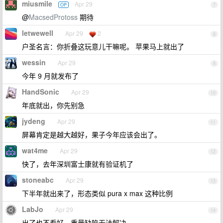
miusmile
Apr 29
OP
7
@
MacsedProtoss
期待
letwewell
Apr 29
2
8
户圣名言：你折叠这玩意儿干嘛呢。 苹果马上就出了
wessin
Apr 29
9
今年 9 月就发布了
HandSonic
Apr 29
10
年底就出，你先别急
jydeng
Apr 29
11
屏幕肯定是越大越好，果子今年应该会出了。
wat4me
Apr 29
12
快了，去年深圳富士康就有验证机了
stoneabc
Apr 29
13
下半年就出来了，形态类似 pura x max 这种比例
LabJo
Apr 29
14
出了也不看好，重量缺陷无法解决