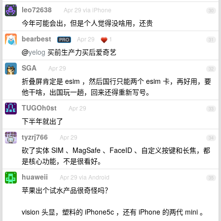
leo72638
Apr 29 via iPhone
30
今年可能会出，但是个人觉得没啥用，还贵
bearbest
Apr 29
1
PRO
31
@
yelog
买前生产力买后爱奇艺
SGA
Apr 29
32
折叠屏肯定是 esim ，然后国行只能两个 esim 卡，再好用，要
他干啥，出国玩一趟，回来还得重新写号。
TUGOh0st
Apr 29
33
下半年就出了
tyzrj766
Apr 29
34
砍了实体 SIM 、MagSafe 、FaceID 、自定义按键和长焦，都
是核心功能，不是很看好。
huaweii
Apr 29 via Android
35
苹果出个试水产品很奇怪吗？
vision 头显，塑料的 iPhone5c ，还有 iPhone 的两代 mini 。