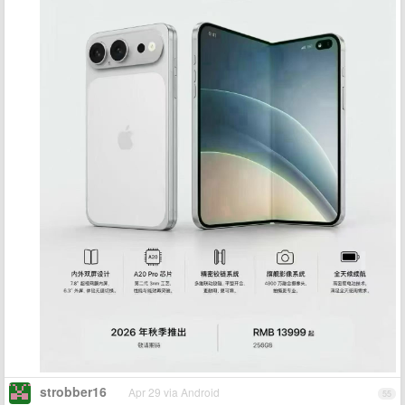
strobber16
Apr 29 via Android
55