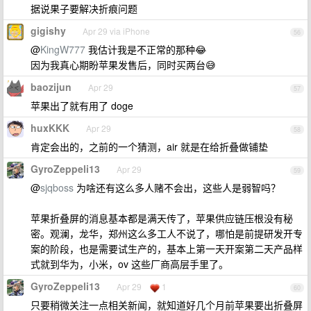
据说果子要解决折痕问题
gigishy
Apr 29 via iPhone
56
@
KingW777
我估计我是不正常的那种😂
因为我真心期盼苹果发售后，同时买两台😅
baozijun
Apr 29
57
苹果出了就有用了 doge
huxKKK
Apr 29
58
肯定会出的，之前的一个猜测，air 就是在给折叠做铺垫
GyroZeppeli13
Apr 29
59
@
sjqboss
为啥还有这么多人赌不会出，这些人是弱智吗？
苹果折叠屏的消息基本都是满天传了，苹果供应链压根没有秘
密。观澜，龙华，郑州这么多工人不说了，哪怕是前提研发开专
案的阶段，也是需要试生产的，基本上第一天开案第二天产品样
式就到华为，小米，ov 这些厂商高层手里了。
GyroZeppeli13
Apr 29
1
60
只要稍微关注一点相关新闻，就知道好几个月前苹果要出折叠屏