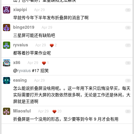
xiapipi
Apr 29
15
早就传今年下半年发布折叠屏的消息了啊
binge2019
Apr 29
16
三星屏可能还有缺陷吧
ryvaius
Apr 29
2
17
都等着抄苹果作业呢
x86
Apr 29
1
18
@
ryvaius
#17 招笑
easing
Apr 29
19
怎么能说折叠屏没啥用呢。。这一年用下来只后悔没早买，每天
实际需要打开大屏的次数依然很多啊，无论是工作还是休闲，大
屏就是王道啊
Miaosful
Apr 29
20
20
折叠屏是一个没用的形态，至少要等到今年 9 月才会有用