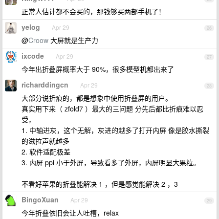
正常人估计都不会买的，那钱够买两部手机了！
yelog
Apr 29
26
@
Croow
大屏就是生产力
ixcode
Apr 29
27
今年出折叠屏概率大于 90%，很多模型机都出来了
richarddingcn
Apr 29
28
大部分说折痕的，都是想象中使用折叠屏的用户。
真实用下来（ zfold7 ）最大的三问题 分先后都比折痕难以忍
受，
1. 中轴进灰，这个无解，灰进的越多了打开内屏 像是胶水撕裂
的滋拉声就越多
2. 软件适配极差
3. 内屏 ppi 小于外屏，导致看多了外屏，内屏明显大果粒。
不看好苹果的折叠能解决 1 ，但是感觉能解决 2 ，3
BingoXuan
Apr 29
29
今年折叠依旧会让人吐槽，relax