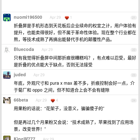
nuomi196500
Apr 29
1
21
折叠屏是手机形态到天花板后企业续命的权宜之计，用户体验有
提升，也能卖得很好，但不属于革命性体验。现在整个行业都在
熬，等技术成熟了再搞出能替代手机的颠覆性产品。
Bluecoda
Apr 29
22
只有我觉得折叠屏中间那折痕很糟糕吗？，有点难以忍受，最好
是折叠的优点能大于缺点，否则无法接受
juded
Apr 29
23
年底，外观尺寸和 pura x max 差不多，折痕控制会好一点，介
于菊厂和 oppo 之间，但不知道合上会不会有缝隙
66beta
Apr 29
4
24
用果粉的话说：“花架子，没意义，骗骗傻子的”
但是再过几个月果粉又会说：“技术成熟了，苹果找到了应用场
景，改变世界！”
KingW777
Apr 29
25