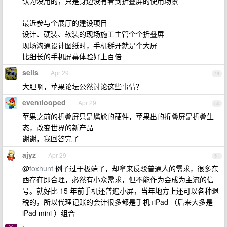
认为没用的，只是身边没有看到折叠屏的使用场景
最近参与个展厅的建设项目
设计、硬装、软装的现场施工主管个个折叠屏
现场沟通设计图纸时，手机掰开就是个大屏
比细长的手机屏幕体验好上百倍
selis
Apr 29
49
大胆啊，苹果论坛公然讨论这些事情？
eventlooped
Apr 29
50
苹果之前的折叠屏只是尴尬的硬件，苹果出的折叠屏是折叠生
态，改变世界的新产品
谢谢，我回答完了
ajyz
Apr 29
51
@
foxhunt
例子过于极端了，却拿来反驳普通人的需求，很多东
西存在即合理，必然有小众需求，但不能作为会成为主流的信
号。就好比 15 年前手机还普遍小屏，当年地方上还可以各种退
税的，所以代理记账的会计很多都是手机+iPad （后来大多是
iPad mini ）组合