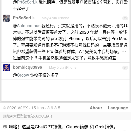
@
PrtScScrLk
我也期待，但是首发用户被官降 2K 背刺，实在爱
不起来了
PrtScScrLk
May 4 via iPhone
83
@
Autonomous
我还行，买来就是用的，不贴膜不戴壳，用的非
常爽。不过以后谨慎买首发了，之前 2020 年就一直在等一款轻
薄的强性能带高刷的 pro 级别 iPhone ，以后可以告别 Pro Max
了。苹果要知道有很多不打游戏不拍照就扫码的，主要场景是通
讯但希望获得一些 Pro 体验的群体。Air 完美切中我的场景，不
过当前这个 B 手机虽然很薄但是太宽了，导致手感真的差....
bombicq83996
May 5 via iPhone
84
@
Croow
你搞不懂的多了
© 2026 V2EX · 151ms · 3.9.8.5
About
·
Language
顶级AI大模型镜像站-AIGC.BAR
👋 嗨咯！这里是ChatGPT镜像、Claude镜像 和 Grok镜像，