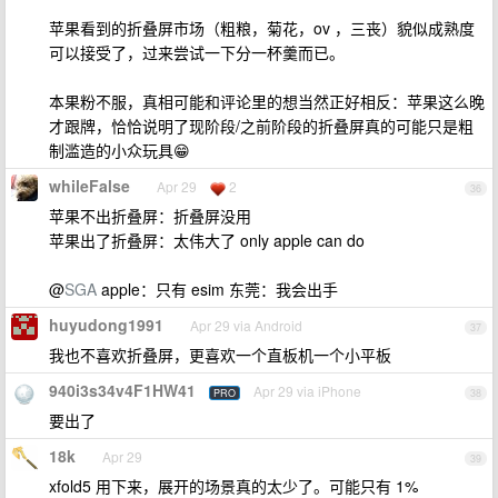
苹果看到的折叠屏市场（粗粮，菊花，ov ，三丧）貌似成熟度
可以接受了，过来尝试一下分一杯羹而已。
本果粉不服，真相可能和评论里的想当然正好相反：苹果这么晚
才跟牌，恰恰说明了现阶段/之前阶段的折叠屏真的可能只是粗
制滥造的小众玩具😁
whileFalse
Apr 29
2
36
苹果不出折叠屏：折叠屏没用
苹果出了折叠屏：太伟大了 only apple can do
@
SGA
apple：只有 esim 东莞：我会出手
huyudong1991
Apr 29 via Android
37
我也不喜欢折叠屏，更喜欢一个直板机一个小平板
940i3s34v4F1HW41
Apr 29 via iPhone
PRO
38
要出了
18k
Apr 29
39
xfold5 用下来，展开的场景真的太少了。可能只有 1%