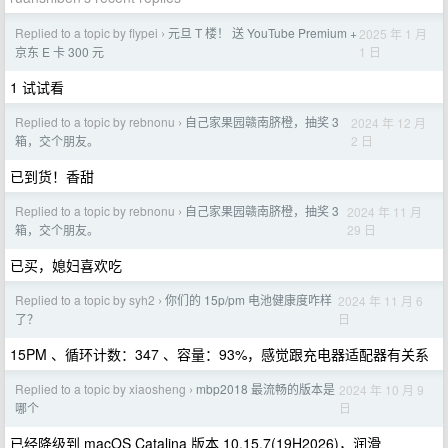
Replied to a topic by flypei
元旦 T 楼！ 送 YouTube Premium +
2025 年 1 月
›
1 日
京东 E 卡 300 元
1 试试看
Replied to a topic by rebnonu
自己家果园赣南脐橙，抽奖 3
2024 年 12 月
›
2 日
箱，交个朋友。
已到货！香甜
Replied to a topic by rebnonu
自己家果园赣南脐橙，抽奖 3
2024 年 11 月
›
29 日
箱，交个朋友。
已买，媳妇喜欢吃
Replied to a topic by syh2
你们的 15p/pm 电池健康度咋样
2024 年 11 月 6
›
日
了？
15PM 、循环计数：347 、容量：93%，感觉跟充电器适配器有关系
Replied to a topic by xiaosheng
mbp2018 最流畅的版本是
2024 年 10 月 9
›
日
哪个
已经降级到 macOS Catalina 版本 10.15.7(19H2026)，润滑