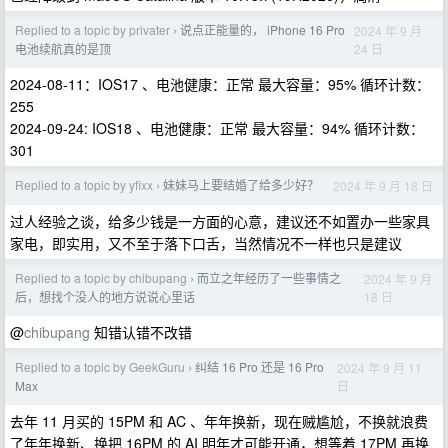
Replied to a topic by privater
说点正能量的， iPhone 16 Pro
2024 年 9 月
›
24 日
电池续航真的是顶
2024-08-11：IOS17 、电池健康：正常 最大容量：95% 循环计数：
255
2024-09-24: IOS18 、电池健康：正常 最大容量：94% 循环计数：
301
Replied to a topic by yfixx
妹妹马上要结婚了给多少好？
2024 年 9 月 18 日
›
过人经验之谈，给多少钱是一方面的心意，建议还不如置办一些家具
家电，即实用，又不至于落下口舌，当然情况不一样也只是建议
Replied to a topic by chibupang
而立之年经历了一些事情之
2024 年 9 月
›
18 日
后，想找个没人的地方说说心里话
@
chibupang
知错认错不改错
Replied to a topic by GeekGuru
纠结 16 Pro 还是 16 Pro
2024 年 9 月 11
›
日
Max
去年 11 月买的 15PM 和 AC 、年年换新，现在贼尴尬，不换就浪费
了年年换新、换把 16PM 的 AI 明年才可能开通，想等着 17PM 再换