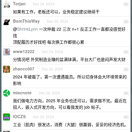
Torjan
Dec 24, 2024
22
如果有工作，老板还可以，业务稳定建议继续干
BornThisWay
Dec 24, 2024
23
@
ShrinkLynn
一次仲裁 22 三次 n+1 反正工作一直都没感觉好
找
顶配履历才好找吧 每次换工作都很心累
www12222
Dec 24, 2024
24
分情况吧 外贸制造业赚的盆满钵满，平台大厂也是闷声发大财
zhaocc007
Dec 24, 2024
25
2024 年被裁了，第一次遭遇裁员。所以切身体会大环境带来的
影响
miscnote
Dec 24, 2024
26
我们做电力方向，2025 年业务也还可以，需求做不完。最近在
招人，嵌入式开发方向，可以看我发的 job 帖子。
iOCZS
Dec 24, 2024
27
工业（肌肉）很发达，消费（大腿）很羸弱，妥妥的经济危机。