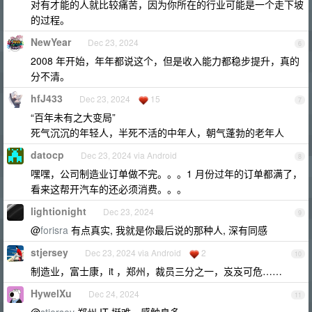
对有才能的人就比较痛苦，因为你所在的行业可能是一个走下坡
的过程。
NewYear
Dec 23, 2024
6
2008 年开始，年年都说这个，但是收入能力都稳步提升，真的
分不清。
hfJ433
Dec 23, 2024
15
7
“百年未有之大变局”
死气沉沉的年轻人，半死不活的中年人，朝气蓬勃的老年人
datocp
Dec 23, 2024 via Android
8
嘿嘿，公司制造业订单做不完。。。1 月份过年的订单都满了，
看来这帮开汽车的还必须消费。。。
lightionight
Dec 23, 2024
9
@
forisra
有点真实, 我就是你最后说的那种人, 深有同感
stjersey
Dec 23, 2024 via Android
2
10
制造业，富士康，it ，郑州，裁员三分之一，岌岌可危……
HywelXu
Dec 24, 2024
11