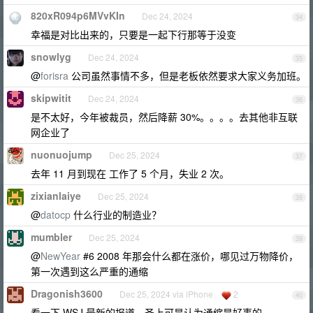
820xR094p6MVvKIn
Dec 24, 2024
34
幸福是对比出来的，只要是一起下行那等于没变
snowlyg
Dec 24, 2024
35
@
forisra
公司虽然事情不多，但是老板依然要求大家义务加班。
skipwitit
Dec 24, 2024
36
是不太好，今年被裁员，然后降薪 30%。。。。去其他非互联
网企业了
nuonuojump
Dec 25, 2024
37
去年 11 月到现在 工作了 5 个月，失业 2 次。
zixianlaiye
Dec 25, 2024
38
@
datocp
什么行业的制造业？
mumbler
Dec 25, 2024
39
@
NewYear
#6 2008 年那会什么都在涨价，哪见过万物降价，
第一次遇到这么严重的通缩
Dragonish3600
Dec 25, 2024 via iPhone
2
40
看一下 WSJ 最新的报道，圣上可是认为通缩是好事的