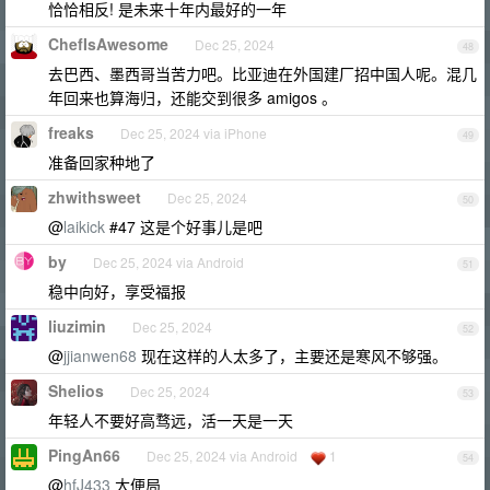
恰恰相反! 是未来十年内最好的一年
ChefIsAwesome
Dec 25, 2024
48
去巴西、墨西哥当苦力吧。比亚迪在外国建厂招中国人呢。混几
年回来也算海归，还能交到很多 amigos 。
freaks
Dec 25, 2024 via iPhone
49
准备回家种地了
zhwithsweet
Dec 25, 2024
50
@
laikick
#47 这是个好事儿是吧
by
Dec 25, 2024 via Android
51
稳中向好，享受福报
liuzimin
Dec 25, 2024
52
@
jjianwen68
现在这样的人太多了，主要还是寒风不够强。
Shelios
Dec 25, 2024
53
年轻人不要好高骛远，活一天是一天
PingAn66
Dec 25, 2024 via Android
1
54
@
hfJ433
大便局