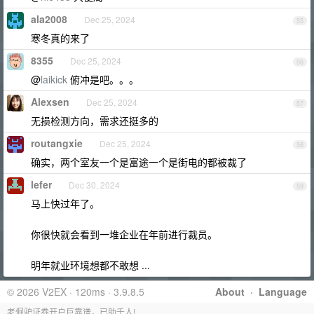
ala2008
Dec 25, 2024
55
寒冬真的来了
8355
Dec 25, 2024
56
@
laikick
俯冲是吧。。。
Alexsen
Dec 25, 2024
57
无损检测方向，需求还挺多的
routangxie
Dec 25, 2024
58
确实，两个室友一个是富途一个是街电的都被裁了
lefer
Dec 30, 2024
59
马上快过年了。
你很快就会看到一堆企业在年前进行裁员。
明年就业环境想都不敢想 ...
© 2026 V2EX · 120ms · 3.9.8.5
About
·
Language
老倔驴证券开户巨靠谱，已助千人!