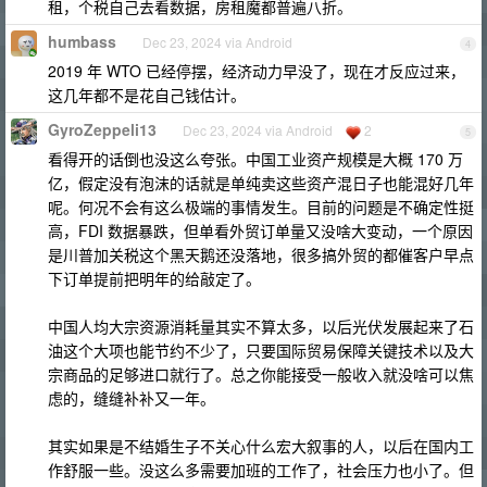
租，个税自己去看数据，房租魔都普遍八折。
humbass
Dec 23, 2024 via Android
4
2019 年 WTO 已经停摆，经济动力早没了，现在才反应过来，
这几年都不是花自己钱估计。
GyroZeppeli13
Dec 23, 2024 via Android
2
5
看得开的话倒也没这么夸张。中国工业资产规模是大概 170 万
亿，假定没有泡沫的话就是单纯卖这些资产混日子也能混好几年
呢。何况不会有这么极端的事情发生。目前的问题是不确定性挺
高，FDI 数据暴跌，但单看外贸订单量又没啥大变动，一个原因
是川普加关税这个黑天鹅还没落地，很多搞外贸的都催客户早点
下订单提前把明年的给敲定了。
中国人均大宗资源消耗量其实不算太多，以后光伏发展起来了石
油这个大项也能节约不少了，只要国际贸易保障关键技术以及大
宗商品的足够进口就行了。总之你能接受一般收入就没啥可以焦
虑的，缝缝补补又一年。
其实如果是不结婚生子不关心什么宏大叙事的人，以后在国内工
作舒服一些。没这么多需要加班的工作了，社会压力也小了。但