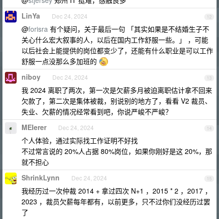
@
stjersey
郑州 IT 挺难，感触良多
LinYa
Dec 24, 2024
12
@
forisra
有个疑问，关于最后一句 「其实如果是不结婚生子不
关心什么宏大叙事的人，以后在国内工作舒服一些。」 ，可能
以后社会上能提供的岗位都变少了，还能有什么职业是可以工作
舒服一点没那么多加班的
niboy
Dec 24, 2024
13
我 2024 离职了两次，第一次是欠薪多月被迫离职估计拿不回来
欠款了，第二次是集体被裁，别说别的地方了，看看 V2 裁员、
失业、欠薪的情况经常看到吧，你说严峻不严峻？
MEIerer
Dec 24, 2024
14
个人体验，通过实际找工作证明不好找
不过常言说的 20%人占据 80%岗位，如果你刚好是这 20%，那
就不担心
ShrinkLynn
Dec 24, 2024
15
我经历过一次仲裁 2014 + 拿过四次 N+1 ，2015 * 2 ，2017 ，
2023 ，裁员欠薪每年都有，以前更多，只不过你们没经历过罢
了