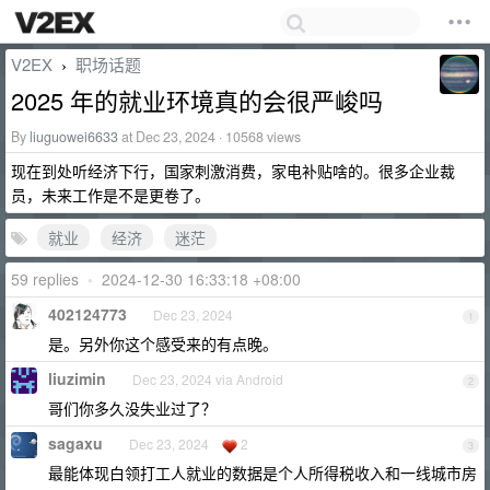
V2EX
职场话题
›
2025 年的就业环境真的会很严峻吗
By
liuguowei6633
at Dec 23, 2024 · 10568 views
现在到处听经济下行，国家刺激消费，家电补贴啥的。很多企业裁
员，未来工作是不是更卷了。
就业
经济
迷茫
59 replies
•
2024-12-30 16:33:18 +08:00
402124773
Dec 23, 2024
1
是。另外你这个感受来的有点晚。
liuzimin
Dec 23, 2024 via Android
2
哥们你多久没失业过了？
sagaxu
Dec 23, 2024
2
3
最能体现白领打工人就业的数据是个人所得税收入和一线城市房