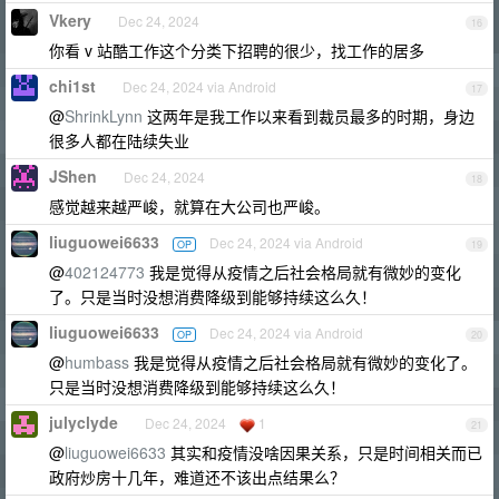
Vkery
Dec 24, 2024
16
你看 v 站酷工作这个分类下招聘的很少，找工作的居多
chi1st
Dec 24, 2024 via Android
17
@
ShrinkLynn
这两年是我工作以来看到裁员最多的时期，身边
很多人都在陆续失业
JShen
Dec 24, 2024
18
感觉越来越严峻，就算在大公司也严峻。
liuguowei6633
Dec 24, 2024 via Android
OP
19
@
402124773
我是觉得从疫情之后社会格局就有微妙的变化
了。只是当时没想消费降级到能够持续这么久！
liuguowei6633
Dec 24, 2024 via Android
OP
20
@
humbass
我是觉得从疫情之后社会格局就有微妙的变化了。
只是当时没想消费降级到能够持续这么久！
julyclyde
Dec 24, 2024
1
21
@
liuguowei6633
其实和疫情没啥因果关系，只是时间相关而已
政府炒房十几年，难道还不该出点结果么？