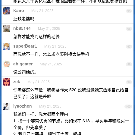
她花大几千买化妆品在我眼里看都一样，不护肤皮肤都挺好的
Kairo
May 21, 2025
95
还缺老婆吗
nb85144
May 21, 2025
96
怎样才能找到这样的老婆
superBearL
May 21, 2025
97
而我就不一样，怎么求老婆别换太快手机
abigeater
May 21, 2025
98
说公司给的。
zek
May 21, 2025
99
你老婆这么节俭；我老婆昨天 520 说我没送她东西她自己给自
己买了；这就是差距
iyaozhen
May 21, 2025
100
我媳妇一样，我大概两个理由
1. 找一个非常优惠的节点，比如现在 618 ，早买半年和晚买一
个价，但先享受了
2. 我自己也要换，相当于大家一起换