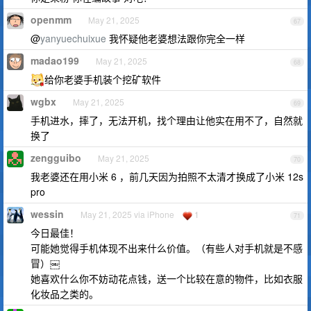
openmm
May 21, 2025
67
@
yanyuechuixue
我怀疑他老婆想法跟你完全一样
madao199
May 21, 2025
68
给你老婆手机装个挖矿软件
wgbx
May 21, 2025
69
手机进水，摔了，无法开机，找个理由让他实在用不了，自然就
换了
zengguibo
May 21, 2025
70
我老婆还在用小米 6 ，前几天因为拍照不太清才换成了小米 12s
pro
wessin
May 21, 2025 via iPhone
1
71
今日最佳！
可能她觉得手机体现不出来什么价值。（有些人对手机就是不感
冒）￼
她喜欢什么你不妨动花点钱，送一个比较在意的物件，比如衣服
化妆品之类的。