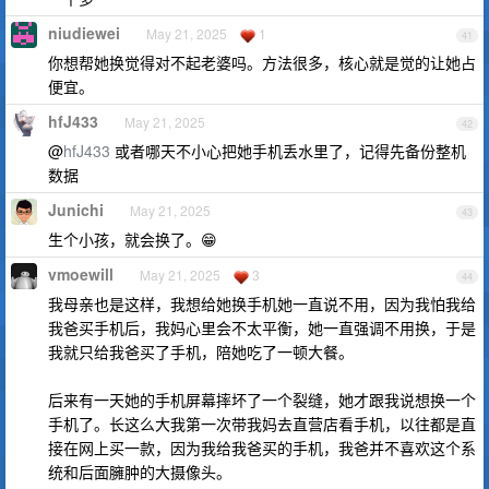
niudiewei
May 21, 2025
1
41
你想帮她换觉得对不起老婆吗。方法很多，核心就是觉的让她占
便宜。
hfJ433
May 21, 2025
42
@
hfJ433
或者哪天不小心把她手机丢水里了，记得先备份整机
数据
Junichi
May 21, 2025
43
生个小孩，就会换了。😁
vmoewill
May 21, 2025
3
44
我母亲也是这样，我想给她换手机她一直说不用，因为我怕我给
我爸买手机后，我妈心里会不太平衡，她一直强调不用换，于是
我就只给我爸买了手机，陪她吃了一顿大餐。
后来有一天她的手机屏幕摔坏了一个裂缝，她才跟我说想换一个
手机了。长这么大我第一次带我妈去直营店看手机，以往都是直
接在网上买一款，因为我给我爸买的手机，我爸并不喜欢这个系
统和后面臃肿的大摄像头。