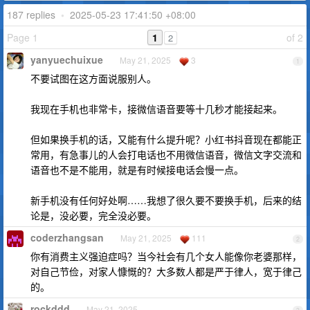
187 replies
•
2025-05-23 17:41:50 +08:00
Page 1
1
of 2
2
yanyuechuixue
May 21, 2025
3
1
不要试图在这方面说服别人。
我现在手机也非常卡，接微信语音要等十几秒才能接起来。
但如果换手机的话，又能有什么提升呢？小红书抖音现在都能正
常用，有急事儿的人会打电话也不用微信语音，微信文字交流和
语音也不是不能用，就是有时候接电话会慢一点。
新手机没有任何好处啊……我想了很久要不要换手机，后来的结
论是，没必要，完全没必要。
coderzhangsan
May 21, 2025
111
2
你有消费主义强迫症吗？当今社会有几个女人能像你老婆那样，
对自己节俭，对家人慷慨的？大多数人都是严于律人，宽于律己
的。
rockddd
May 21, 2025