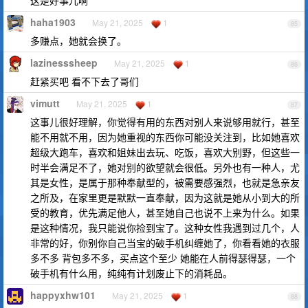
这是好事儿啊
haha1903
May 21, 2025
1
85
多赚点，她就会换了。
lazinesssheep
May 21, 2025
1
86
赶紧买吧 看不下去了哥们
vimutt
May 21, 2025
1
87
这事儿很好理解，你觉得有用的东西对别人来说够用就行，甚至
能不用就不用，因为她重视的东西你可能没关注到，比如她喜欢
超级大跑车，喜欢和姐妹出去玩、吃饭，喜欢大别野，但这些一
时半会满足不了，她对别的欲望就会很低。另外也有一种人，尤
其是女性，是属于那种奉献型的，被需要感强烈，也就是急亲友
之所及，在家里更是默默一直奉献，因为这就是她从小到大的所
受的教育，优先满足他人，甚至她自己也说不上来为什么。如果
是这种情况，我只能说你捡到宝了。这种女性我遇到过几个，人
非常的好，你别你自己当宝的破手机纠缠她了，你看看她的衣服
多不多 背包多不多，买点这个至少 她能在人前得瑟得瑟，一个
破手机有什么用，纯纯有计划废止下的消耗品。
happyxhw101
May 21, 2025
1
88