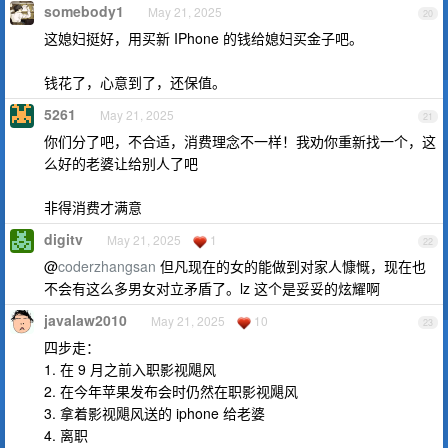
somebody1
May 21, 2025
20
这媳妇挺好，用买新 IPhone 的钱给媳妇买金子吧。
钱花了，心意到了，还保值。
5261
May 21, 2025
21
你们分了吧，不合适，消费理念不一样！我劝你重新找一个，这
么好的老婆让给别人了吧
非得消费才满意
digitv
May 21, 2025
1
22
@
coderzhangsan
但凡现在的女的能做到对家人慷慨，现在也
不会有这么多男女对立矛盾了。lz 这个是妥妥的炫耀啊
javalaw2010
May 21, 2025
10
23
四步走：
1. 在 9 月之前入职影视飓风
2. 在今年苹果发布会时仍然在职影视飓风
3. 拿着影视飓风送的 iphone 给老婆
4. 离职