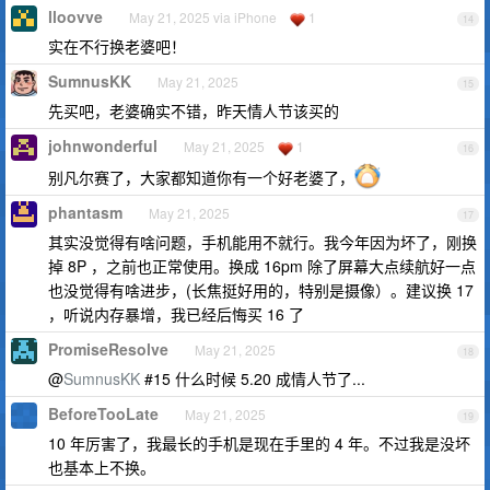
lloovve
May 21, 2025 via iPhone
1
14
实在不行换老婆吧！
SumnusKK
May 21, 2025
15
先买吧，老婆确实不错，昨天情人节该买的
johnwonderful
May 21, 2025
1
16
别凡尔赛了，大家都知道你有一个好老婆了，
phantasm
May 21, 2025
17
其实没觉得有啥问题，手机能用不就行。我今年因为坏了，刚换
掉 8P ，之前也正常使用。换成 16pm 除了屏幕大点续航好一点
也没觉得有啥进步，(长焦挺好用的，特别是摄像）。建议换 17
，听说内存暴增，我已经后悔买 16 了
PromiseResolve
May 21, 2025
18
@
SumnusKK
#15 什么时候 5.20 成情人节了...
BeforeTooLate
May 21, 2025
19
10 年厉害了，我最长的手机是现在手里的 4 年。不过我是没坏
也基本上不换。