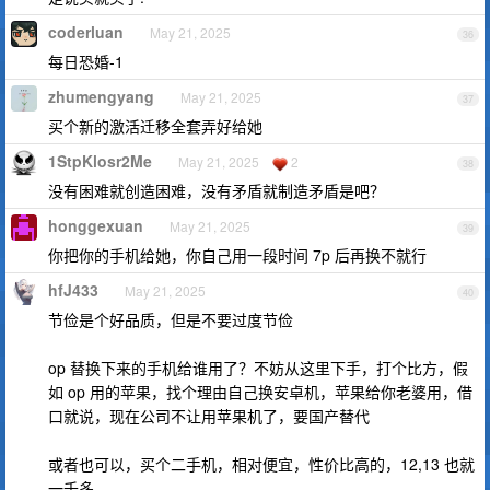
coderluan
May 21, 2025
36
每日恐婚-1
zhumengyang
May 21, 2025
37
买个新的激活迁移全套弄好给她
1StpKlosr2Me
May 21, 2025
2
38
没有困难就创造困难，没有矛盾就制造矛盾是吧？
honggexuan
May 21, 2025
39
你把你的手机给她，你自己用一段时间 7p 后再换不就行
hfJ433
May 21, 2025
40
节俭是个好品质，但是不要过度节俭
op 替换下来的手机给谁用了？不妨从这里下手，打个比方，假
如 op 用的苹果，找个理由自己换安卓机，苹果给你老婆用，借
口就说，现在公司不让用苹果机了，要国产替代
或者也可以，买个二手机，相对便宜，性价比高的，12,13 也就
一千多