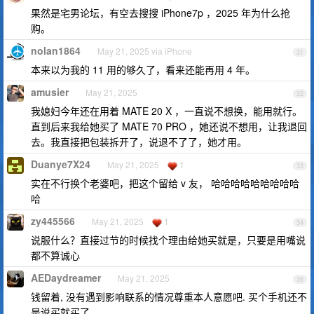
果然是宅男论坛，有空去搜搜 iPhone7p ，2025 年为什么抢
购。
nolan1864
May 21, 2025 via iPhone
31
本来以为我的 11 用的够久了，看来还能再用 4 年。
amusier
May 21, 2025
32
我媳妇今年还在用着 MATE 20 X ，一直说不想换，能用就行。
直到后来我给她买了 MATE 70 PRO ，她还说不想用，让我退回
去。我直接把包装拆开了，说退不了了，她才用。
Duanye7X24
May 21, 2025
1
33
实在不行换个老婆吧，把这个留给 v 友， 哈哈哈哈哈哈哈哈哈
哈
zy445566
May 21, 2025
1
34
说服什么？直接过节的时候找个理由给她买就是，只要是用嘴说
都不算诚心
AEDaydreamer
May 21, 2025
35
钱留着, 没有遇到影响联系的情况尊重本人意愿吧. 买个手机还不
是说买就买了.