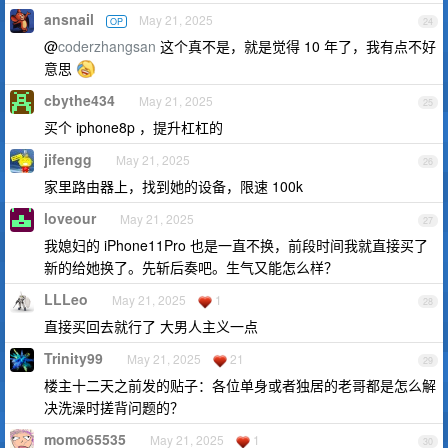
ansnail
May 21, 2025
OP
24
@
coderzhangsan
这个真不是，就是觉得 10 年了，我有点不好
意思
cbythe434
May 21, 2025
25
买个 iphone8p ，提升杠杠的
jifengg
May 21, 2025
26
家里路由器上，找到她的设备，限速 100k
loveour
May 21, 2025
27
我媳妇的 iPhone11Pro 也是一直不换，前段时间我就直接买了
新的给她换了。先斩后奏吧。生气又能怎么样？
LLLeo
May 21, 2025
1
28
直接买回去就行了 大男人主义一点
Trinity99
May 21, 2025
21
29
楼主十二天之前发的贴子：各位单身或者独居的老哥都是怎么解
决洗澡时搓背问题的？
momo65535
May 21, 2025
1
30