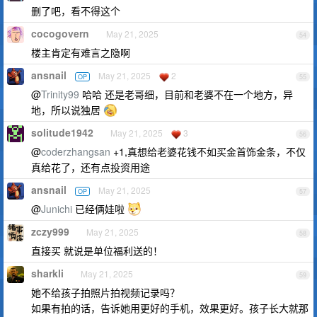
删了吧，看不得这个
cocogovern
May 21, 2025
54
楼主肯定有难言之隐啊
ansnail
May 21, 2025
2
OP
55
@
Trinity99
哈哈 还是老哥细，目前和老婆不在一个地方，异
地，所以说独居
solitude1942
May 21, 2025
3
56
@
coderzhangsan
+1,真想给老婆花钱不如买金首饰金条，不仅
真给花了，还有点投资用途
ansnail
May 21, 2025
OP
57
@
Junichi
已经俩娃啦
zczy999
May 21, 2025
58
直接买 就说是单位福利送的！
sharkli
May 21, 2025
59
她不给孩子拍照片拍视频记录吗？
如果有拍的话，告诉她用更好的手机，效果更好。孩子长大就那