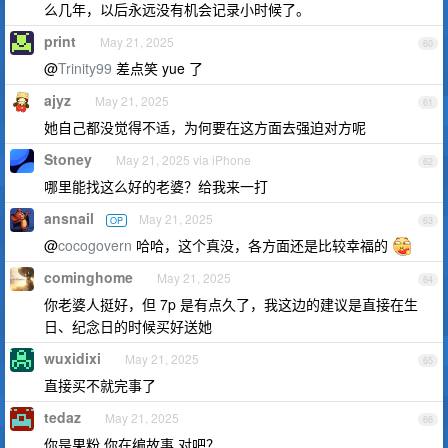
么几年，以后永远没有机会记录小时候了。
print
May 21, 2025
60
@
Trinity99
差点笑 yue 了
ajyz
May 21, 2025
61
她自己都没觉得不适，为何要在这方面去强迫对方呢
Stoney
May 21, 2025 via iPhone
62
哪里能找这么好的老婆？给我来一打
ansnail
May 21, 2025
OP
63
@
cocogovern
哈哈，这个真没，各方面还是比较幸福的
cominghome
May 21, 2025
64
你老婆人挺好，但 7p 是有点久了，我这边的建议是直接在生
日、纪念日的时候买好送她
wuxidixi
May 21, 2025
65
直接买不就完事了
tedaz
May 21, 2025
66
你是果粉 你在编故事 对吧？