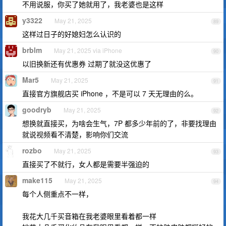
不用说服，你买了她就用了，我老婆也是这样
y3322
May 21, 2025
89
这样过日子的好媳妇怎么认识的
brblm
May 21, 2025 via iPhone
90
以旧换新还有优惠券 过期了就没这优惠了
Mar5
May 21, 2025
91
直接官方旗舰店买 iPhone ，不是可以 7 天无理由的么。
goodryb
May 21, 2025
92
想换就直接买，为啥会生气，7P 都多少年前的了，非要找理由
就说视频看不清楚，影响你们交流
rozbo
May 21, 2025
93
直接买了不就行，女人都是需要半强迫的
make115
May 21, 2025
94
每个人侧重点不一样，
我花大几千买音箱在我老婆眼里看着都一样