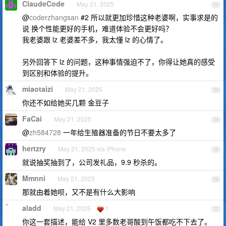
ClaudeCode
May 21, 2025
72
@
coderzhangsan
#2 所以就更加珍惜这种老婆啊，实事求是的
说 换个性能更好的手机，难道体验不会更好吗？
我老婆跟 lz 老婆差不多，我太懂 lz 的心情了。
另外回答下 lz 的问题，这种事情强迫不了，你得让她真的感受
到区别和体验的提升。
miaotaizi
May 21, 2025
73
你还不如给她买几颗 金豆子
FaCai
May 21, 2025
74
@
zh584728
一年给生殖器准备的节日不要太多了
hertzry
May 21, 2025 via iPhone
75
就说抽奖抽到了，公司发礼品，9.9 秒杀的。
Mmnni
May 21, 2025
76
那就由着她呗，又不是有什么大影响
aladd
May 21, 2025
1
77
你这一套描述，能给 V2 里多数老哥酸到午饭都吃不下去了。