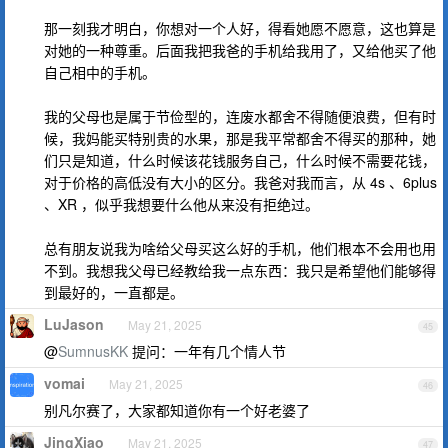
那一刻我才明白，你想对一个人好，得看她愿不愿意，这也算是
对她的一种尊重。后面我把我爸的手机给我用了，又给他买了他
自己相中的手机。
我的父母也是属于节俭型的，连废水都舍不得随便浪费，但有时
候，我妈能买特别贵的水果，那是我平常都舍不得买的那种，她
们只是知道，什么时候该花钱服务自己，什么时候不需要花钱，
对于价格的高低没有大小的区分。我爸对我而言，从 4s 、6plus
、XR ，似乎我想要什么他从来没有拒绝过。
总有朋友说我为啥给父母买这么好的手机，他们根本不会用也用
不到。我想我父母已经教给我一点东西：我只是希望他们能够得
到最好的，一直都是。
LuJason
May 21, 2025
45
@
SumnusKK
提问：一年有几个情人节
vomai
May 21, 2025
46
别凡尔赛了，大家都知道你有一个好老婆了
JingXiao
May 21, 2025
47