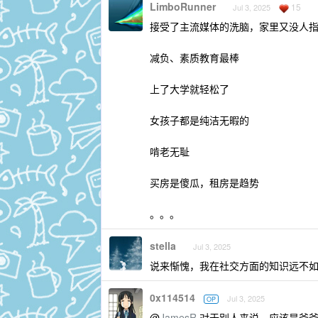
LimboRunner
15
Jul 3, 2025
接受了主流媒体的洗脑，家里又没人
减负、素质教育最棒
上了大学就轻松了
女孩子都是纯洁无暇的
啃老无耻
买房是傻瓜，租房是趋势
。。。
stella
Jul 3, 2025
说来惭愧，我在社交方面的知识远不如
0x114514
Jul 3, 2025
OP
@
JamesR
对于别人来说，应该是爷爷 