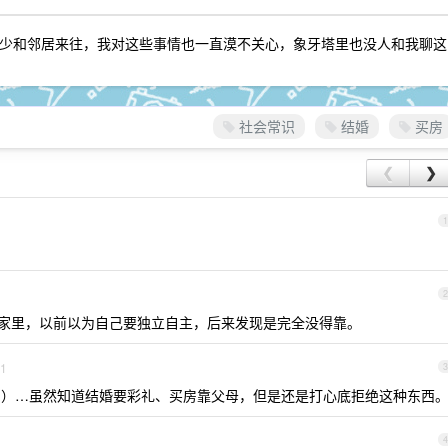
少和邻居来往，我对这些事情也一直漠不关心，象牙塔里也没人和我聊这
社会常识
结婚
买房
❮
❯
1
2
靠家里，以前以为自己要独立自主，后来发现是完全没得靠。
1
3
房）…虽然知道结婚要彩礼、买房靠父母，但是还是打心底拒绝这种东西
4