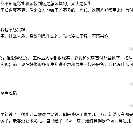
我都不知道彩礼和嫁妆到底是怎么算的。又该是多少
，不知道算不算，后来女方也给了差不多的一笔钱，这两笔钱都用来付首
。我也不感兴趣。
窗子，什么材质，贷款利息什么的，我也没去了解。不感兴趣
24
靠，但没得依靠。 工作后大家都很现实，彩礼和买房首付那些数字，按照
能实现；而且现在好像很多女生都说不想和男生一起还房贷，我也没什么
25
帮家里还债
26
家里的钱了，很难开口跟家里要钱，倒是补贴了家里几十万，结婚买车都
运了，老婆没要求彩礼，自己给了 10w ；房子始终觉得是个坑，等过几