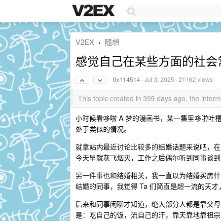
V2EX
随想
›
感觉自己在某些方面的社会
0x114514
·
Jul 3, 2025
· 21162 views
This topic created in 399 days ago, the info
小时候看哆啦 A 梦的漫画书，某一集里哆啦
处于类似的情况。
就拿站内最近讨论比较多的结婚话题来说吧，在
今天早就灰飞烟灭，工作之后偶尔听到同事谈到
另一件事也和结婚相关，我一直以为结婚买房什
结婚的同事，我觉得 Ta 们简直是超一流的天
后来和同事闲聊才知道，绝大部分人都是靠父母
是：吃自己的饭，流自己的汗，靠天靠地靠祖宗