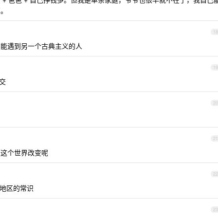
高。
18
可能遇到另一个古典主义的人
19
交
20
21
被这个世界改变呢
22
陆地区的常识
23