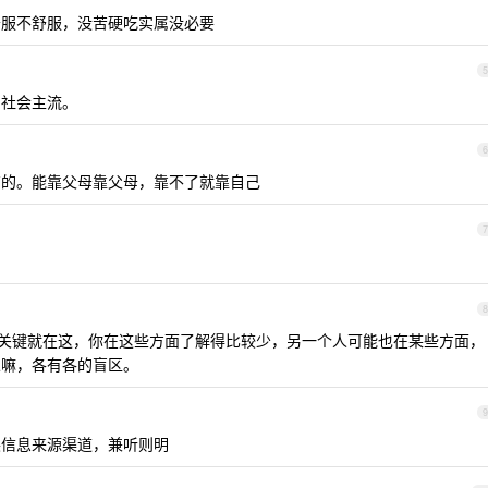
舒服不舒服，没苦硬吃实属没必要
5
占社会主流。
6
有的。能靠父母靠父母，靠不了就靠自己
7
8
，关键就在这，你在这些方面了解得比较少，另一个人可能也在某些方面，
人嘛，各有各的盲区。
9
展信息来源渠道，兼听则明