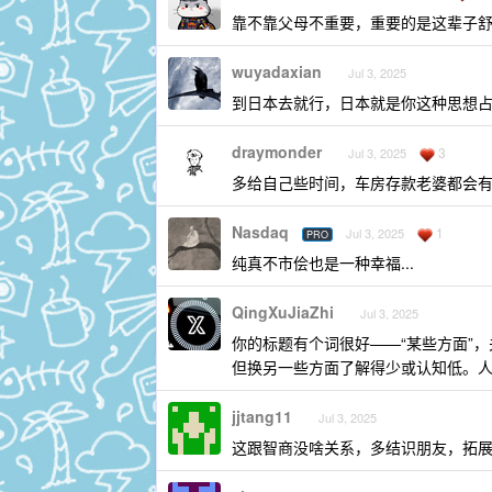
靠不靠父母不重要，重要的是这辈子
wuyadaxian
Jul 3, 2025
到日本去就行，日本就是你这种思想
draymonder
3
Jul 3, 2025
多给自己些时间，车房存款老婆都会
Nasdaq
1
Jul 3, 2025
PRO
纯真不市侩也是一种幸福...
QingXuJiaZhi
Jul 3, 2025
你的标题有个词很好——“某些方面”
但换另一些方面了解得少或认知低。
jjtang11
Jul 3, 2025
这跟智商没啥关系，多结识朋友，拓