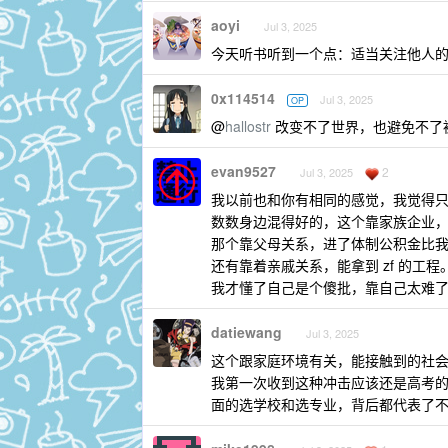
aoyi
Jul 3, 2025
今天听书听到一个点：适当关注他人
0x114514
Jul 3, 2025
OP
@
hallostr
改变不了世界，也避免不了
evan9527
2
Jul 3, 2025
我以前也和你有相同的感觉，我觉得
数数身边混得好的，这个靠家族企业
那个靠父母关系，进了体制公积金比
还有靠着亲戚关系，能拿到 zf 的工程
我才懂了自己是个傻批，靠自己太难
datiewang
Jul 3, 2025
这个跟家庭环境有关，能接触到的社
我第一次收到这种冲击应该还是高考
面的选学校和选专业，背后都代表了