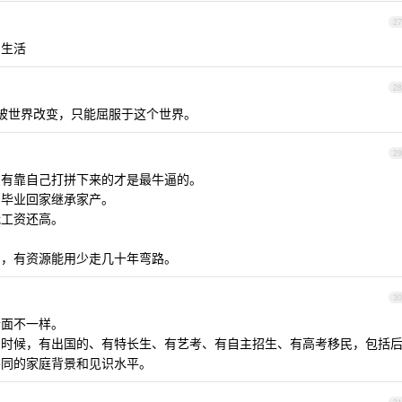
27
的生活
28
被世界改变，只能屈服于这个世界。
29
只有靠自己打拼下来的才是最牛逼的。
，毕业回家继承家产。
我工资还高。
。
了，有资源能用少走几十年弯路。
30
会面不一样。
的时候，有出国的、有特长生、有艺考、有自主招生、有高考移民，包括
不同的家庭背景和见识水平。