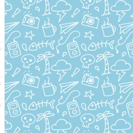
付
可
是