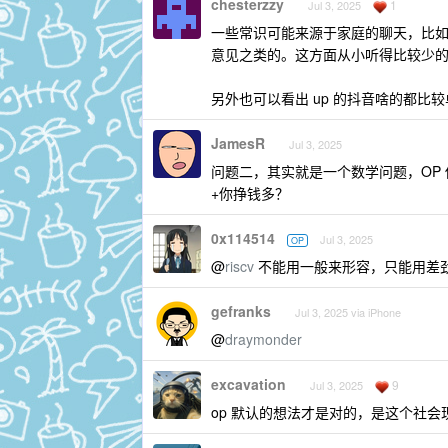
chesterzzy
1
Jul 3, 2025
一些常识可能来源于家庭的聊天，比
意见之类的。这方面从小听得比较少
另外也可以看出 up 的抖音啥的都比
JamesR
Jul 3, 2025
问题二，其实就是一个数学问题，OP
+你挣钱多？
0x114514
Jul 3, 2025
OP
@
riscv
不能用一般来形容，只能用差劲
gefranks
Jul 3, 2025 via iPhone
@
draymonder
excavation
9
Jul 3, 2025
op 默认的想法才是对的，是这个社会