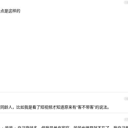
15
指点是这样的
16
同龄人，比如我是看了短视频才知道原来有“客不带客”的说法。
17
+ 爸爸 + 自己挣钱多。但我是单亲家庭，爷爷也很早就不在了，我自己