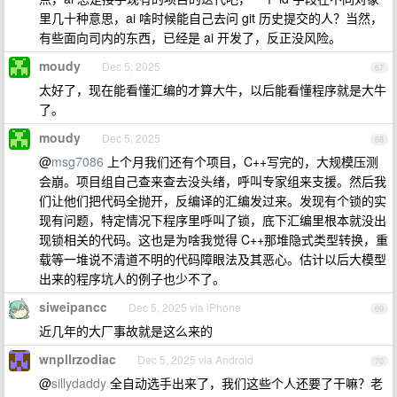
里几十种意思，ai 啥时候能自己去问 git 历史提交的人？当然，
有些面向司内的东西，已经是 ai 开发了，反正没风险。
moudy
Dec 5, 2025
67
太好了，现在能看懂汇编的才算大牛，以后能看懂程序就是大牛
了。
moudy
Dec 5, 2025
68
@
msg7086
上个月我们还有个项目，C++写完的，大规模压测
会崩。项目组自己查来查去没头绪，呼叫专家组来支援。然后我
们让他们把代码全抛开，反编译的汇编发过来。发现有个锁的实
现有问题，特定情况下程序里呼叫了锁，底下汇编里根本就没出
现锁相关的代码。这也是为啥我觉得 C++那堆隐式类型转换，重
载等一堆说不清道不明的代码障眼法及其恶心。估计以后大模型
出来的程序坑人的例子也少不了。
siweipancc
Dec 5, 2025 via iPhone
69
近几年的大厂事故就是这么来的
wnpllrzodiac
Dec 5, 2025 via Android
70
@
sillydaddy
全自动选手出来了，我们这些个人还要了干嘛？老