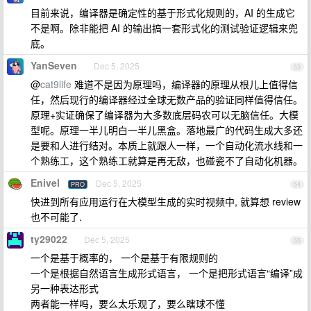
目前来说，编译器是确定性的基于形式化规则的，AI 的生成它
不是啊。除非能把 AI 的输出搞一套形式化的测试验证逻辑来兜
底。
YanSeven
Dec 5, 2025
53
@
cat9life
难道不是因为原理吗，编译器的原理从根儿上值得信
任，然后现行的编译器经过全球无数产品的验证同样值得信任。
原理+实证确保了编译器为大多数底层码农可以无脑信任。大模
型呢。原理一半儿明白一半儿黑盒。落地最广的代码生成大多还
是要和人进行结对。本质上就跟人一样，一个自动化流水线和一
个熟练工，这个熟练工就算是再无敌，也碰瓷不了自动化机器。
Enivel
Dec 5, 2025
PRO
54
快进到所有应用运行在大模型生成的实时视频中, 就算想 review
也不可能了.
ty29022
Dec 5, 2025
55
一个是基于概率的， 一个是基于有限规则的
一个是根据自然语言生成形式语言， 一个是把形式语言“编译”成
另一种表达形式
两者能一样吗，要么太乐观了，要么瞎球不懂