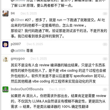
了解 LLM 原理，要么两者都不了解一点。
94
Dec 5, 2025
30
@
JShen
#27 ，想多了，就是 run 一下跑通了就敢提交。AI 吐
出来的代码他都不一定能看明白，怎么去 review 。
那验证？我代码跑通了啊，验证那是测试该干的活，不是开发的
事。我已经看到很多这样的案例了。
p2007
Dec 5, 2025
31
@
cat9life
尊重
greygoo
Dec 5, 2025
32
其实不是没有人会 review 编译器的输出结果，只是这个东西系
统性的被外包给别人了，是不是 vibe coding 的这个过程也会被
外包给别人，软件开发是不是以后是要写 specification 就可以，
然后其他精通 vibe coding 的工程师来实现自动化的开发
IndexOutOfBounds
Dec 5, 2025
33
如果把 AI 类比人，你把需求外部出去，结果肯定是需要 review
的，不仅因为 LLM&人&自然语言有模糊不确定性，更是因为从
需求 -> 结果，不是类比编译器的 100% 确定性翻译