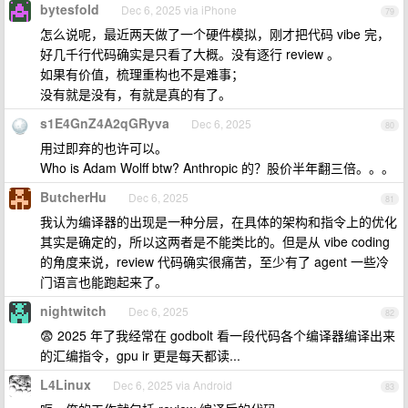
bytesfold
Dec 6, 2025 via iPhone
79
怎么说呢，最近两天做了一个硬件模拟，刚才把代码 vibe 完，
好几千行代码确实是只看了大概。没有逐行 review 。
如果有价值，梳理重构也不是难事；
没有就是没有，有就是真的有了。
s1E4GnZ4A2qGRyva
Dec 6, 2025
80
用过即弃的也许可以。
Who is Adam Wolff btw? Anthropic 的？股价半年翻三倍。。。
ButcherHu
Dec 6, 2025
81
我认为编译器的出现是一种分层，在具体的架构和指令上的优化
其实是确定的，所以这两者是不能类比的。但是从 vibe coding
的角度来说，review 代码确实很痛苦，至少有了 agent 一些冷
门语言也能跑起来了。
nightwitch
Dec 6, 2025
82
😨 2025 年了我经常在 godbolt 看一段代码各个编译器编译出来
的汇编指令，gpu ir 更是每天都读...
L4Linux
Dec 6, 2025 via Android
83