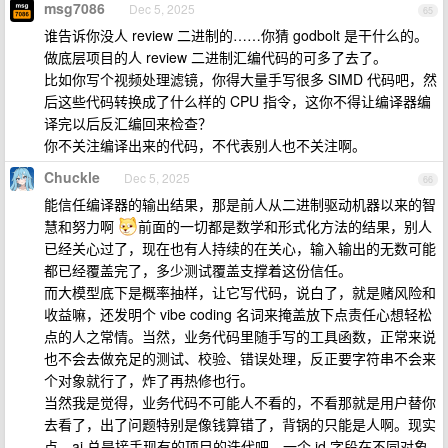
msg7086
Dec 5, 2025
65
谁告诉你没人 review 二进制的……你猜 godbolt 是干什么的。
做底层项目的人 review 二进制汇编代码的可多了去了。
比如你写个视频处理滤镜，你得大量手写很多 SIMD 代码吧，然
后这些代码转换成了什么样的 CPU 指令，这你不得让编译器编
译完以后反汇编回来检查？
你不关注编译出来的代码，不代表别人也不关注啊。
Chuckle
Dec 5, 2025
66
能信任编译器的输出结果，那是前人从二进制驱动机器以来的智
慧和努力啊
前面的一切都是数学和形式化方法的结果，别人
已经关心过了，现在也有人持续的在关心，输入输出的无数可能
都已经覆盖完了，多少测试覆盖支撑着这份信任。
而大模型底下是概率抽样，让它写代码，说白了，就是赌风险和
收益嘛，还发明个 vibe coding 名词来掩盖放下点责任心想轻松
点的人之常情。当然，业务代码里随手写的工具函数，正常来说
也不会去做充足的测试、校验、错误处理，反正要字符串不会来
个对象就行了，炸了再热修也行。
当然我是觉得，业务代码不可能人不看的，不看那就是用户替你
去看了，出了问题特别是像钱算错了，背锅的只能是人啊。现实
点，ai 总是接手现有的项目的迭代吧，一个 id 字段在不同对象