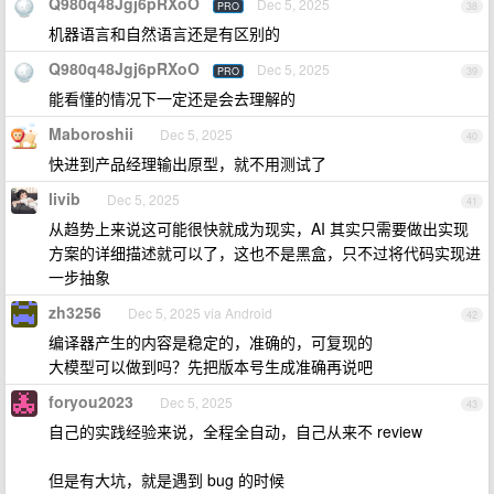
Q980q48Jgj6pRXoO
Dec 5, 2025
PRO
38
机器语言和自然语言还是有区别的
Q980q48Jgj6pRXoO
Dec 5, 2025
PRO
39
能看懂的情况下一定还是会去理解的
Maboroshii
Dec 5, 2025
40
快进到产品经理输出原型，就不用测试了
livib
Dec 5, 2025
41
从趋势上来说这可能很快就成为现实，AI 其实只需要做出实现
方案的详细描述就可以了，这也不是黑盒，只不过将代码实现进
一步抽象
zh3256
Dec 5, 2025 via Android
42
编译器产生的内容是稳定的，准确的，可复现的
大模型可以做到吗？先把版本号生成准确再说吧
foryou2023
Dec 5, 2025
43
自己的实践经验来说，全程全自动，自己从来不 review
但是有大坑，就是遇到 bug 的时候