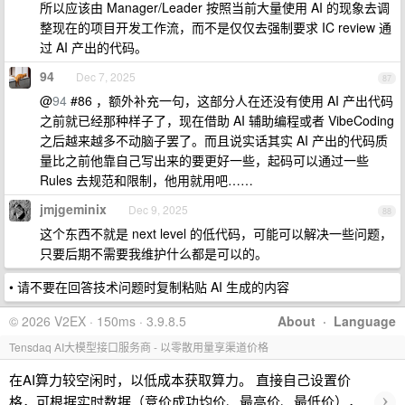
所以应该由 Manager/Leader 按照当前大量使用 AI 的现象去调
整现在的项目开发工作流，而不是仅仅去强制要求 IC review 通
过 AI 产出的代码。
94
Dec 7, 2025
87
@
94
#86 ，额外补充一句，这部分人在还没有使用 AI 产出代码
之前就已经那种样子了，现在借助 AI 辅助编程或者 VibeCoding
之后越来越多不动脑子罢了。而且说实话其实 AI 产出的代码质
量比之前他靠自己写出来的要更好一些，起码可以通过一些
Rules 去规范和限制，他用就用吧……
jmjgeminix
Dec 9, 2025
88
这个东西不就是 next level 的低代码，可能可以解决一些问题，
只要后期不需要我维护什么都是可以的。
• 请不要在回答技术问题时复制粘贴 AI 生成的内容
© 2026 V2EX · 150ms · 3.9.8.5
About
·
Language
Tensdaq AI大模型接口服务商 - 以零散用量享渠道价格
在AI算力较空闲时，以低成本获取算力。 直接自己设置价
›
格，可根据实时数据（竞价成功均价、最高价、最低价），