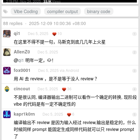
Vibe Coding
compiler output
binary code
88 replies
•
2025-12-09 10:00:36 +08:00
qi1
Dec 5, 2025
10
1
在这里不得不提一句，马斯克到底几几年上火星
AllenZ0
Dec 5, 2025
2
@
qi1
明年一定，🐶！
fox0001
Dec 5, 2025 via Android
3
用 AI 去 review ，是不是等于没人 review ？
cincout
Dec 5, 2025
36
4
不是很认同, 编译器输出二进制可以看作一个确定的转换, 现阶段
vibe 的代码是有一定不确定性的
kapr1k0rn
Dec 5, 2025
6
5
编译输出不 review 是因为输入经过 review,输出是稳定的，什么
时候同样 prompt 能固定生成同样代码就可以只 review prompt
了