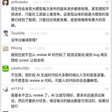
yellowsky
Dec 5, 2025
60
现在你会发现大模型每次发布的版本进步都很有限，甚至感知不
到进步，只能在工具链上做竞争。这表现出来的就是大模型的发
展已经到了瓶颈，只能往应用层发展，底层很难再有重大的突
破。
TsukiHa
Dec 5, 2025
61
没学过编译原理？
Hilong
Dec 5, 2025
62
我现在就不怎么 review AI 的代码了.就测试驱动,碰到 bug 再反
馈给 cursor 让他去修.
uds9u32br
Dec 5, 2025
63
不见得，现阶段 AI 生成的代码大多数时候比人写的容易读懂，
你不愿意去 review ai 代码，可能人的代码你也会嫌麻烦。
air1314
Dec 5, 2025
64
我基本不怎么 review 了，AI 比我写得好，更多的还是测试保
证，然后尽量拆分任务，保证每次的输出都是可测试的，结果对
就行