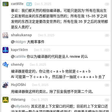
cat9life
Dec 5, 2025
OP
19
暴论：我们都天然的相信编译器，可能只是因为“所有在我出生
之前发明出来的东西都是理所当然的；所有在我 15–35 岁之间
发明的东西注定是要改变世界的；所有在我 35 岁之后的发明都
是反人类的”。
shakukansp
Dec 5, 2025
20
@
nkidgm
大概率事件
kapr1k0rn
Dec 5, 2025
21
@
cat9life
你以为编译器的代码是没人 review 的么
chendy
Dec 5, 2025
22
编译器是稳定的，你让他 c = a + b 他就是 c = a + b
AI 可能第一下 c = a + b ，然后脑子一抽就 c = a = a + b 去了
HojiOShi
Dec 5, 2025
23
用编译器做这样的类比，除了狂妄我想不到第二个词。
tfdetang
Dec 5, 2025
24
@
sillydaddy
其实还是上下文窗口的问题；目前的上下文窗口还
没法支撑一整个大项目整体的集成测试；但是基于模块与测试用