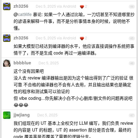
zh3256
Dec 5, 2025 via Android
2
44
@
cat9life
暴论: 如果一个人通过比喻，一刀切甚至不知道哪里抄
的谚语来解释一件事，而不是分析事情本身的时候，说明他不
懂。
zh3256
Dec 5, 2025 via Android
2
45
如果大模型已经达到编译器的水平，他应该直接调操作系统把事
情干了，而不是生成 code 再过一遍编译器。
bbbblue
Dec 5, 2025
46
这个没有因果吧
没人去 review 编译器输出是因为这个输出得到了广泛的验证 很
可靠 不合格的编译器也不会有人去用，并且输出结果也是确定
性的程序和测试集可以验证的
但 vibe coding...你先解决小白不小心删库/删文件的问题再说吧
😂😂😂
jjwjiang
Dec 5, 2025
47
我们组现在的 UT 基本上全权交付 LLM 编写，我们负责 review
的内容是 UT 的标题，UT 的 assertion 部分是否合理，最终的
code 覆盖率是否覆盖了需要的逻辑分支。