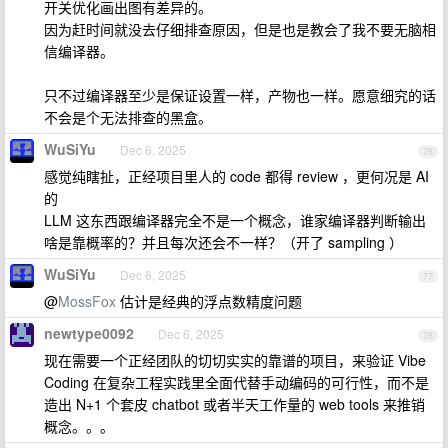
开关优化画出图有差异的。
因为赶时间就没去仔细排查原因，但是也是教会了我不要无脑相
信编译器。
只不过编译器至少是保证设置一样，产物也一样。愿意细究的话
不会是个无法排查的黑盒。
WuSiYu
Dec 6, 2025
76
感觉纯瞎扯，正经项目里人的 code 都得 review ，更何况是 AI
的
LLM 这东西跟编译器完全不是一个概念，谁家编译器判断输出
啥是靠概率的？并且每次还会不一样？（开了 sampling ）
WuSiYu
Dec 6, 2025
77
@
MossFox
估计是经典的浮点数精度问题
newtype0092
Dec 6, 2025
78
现在需要一个正经团队的切切实实的靠谱的项目，来验证 Vibe
Coding 在复杂工程实践里全面代替手动编码的可行性，而不是
造出 N+1 个套皮 chatbot 或者半天工作量的 web tools 来推销
概念。。。