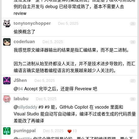
例的自主开发与 debug 已经非常成熟了，基本不需要人去
review
tonytonychopper
Dec 5, 2025
25
偷换概念了
coderluan
Dec 5, 2025
26
我感觉原文编译器输出的结果是指汇编结果，而不是二进制。
因为二进制从始至终都没人关注，并不是技术进步导致的，而汇
编语言确实是随着编程语言的发展越来越少人关注的。
JShen
Dec 5, 2025
27
@
94
Accept 完毕之后，还是得 Reveiew 吧
labubu
Dec 5, 2025
28
@
sillydaddy
#9 #9 能，GitHub Copilot 在 vscode 里面和
Visual Studio 能自动写自动编译，编译不过或者生成的代码质量
差能改了再编译
purringpal
Dec 5, 2025
13
29
@
cat9life
你这个确实挺暴论的，要么不了解编译原理、要么不