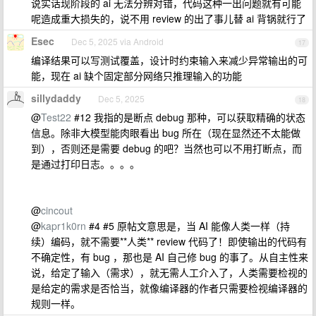
说实话现阶段的 ai 无法分辨对错，代码这种一出问题就有可能
呢造成重大损失的，说不用 review 的出了事儿替 ai 背锅就行了
Esec
Dec 5, 2025 via Android
17
编译结果可以写测试覆盖，设计时约束输入来减少异常输出的可
能，现在 ai 缺个固定部分网络只推理输入的功能
sillydaddy
Dec 5, 2025
18
@
Test22
#12 我指的是断点 debug 那种，可以获取精确的状态
信息。除非大模型能肉眼看出 bug 所在（现在显然还不太能做
到），否则还是需要 debug 的吧？当然也可以不用打断点，而
是通过打印日志。。。。
@
cincout
@
kapr1k0rn
#4 #5 原帖文意思是，当 AI 能像人类一样（持
续）编码，就不需要**人类** review 代码了！即使输出的代码有
不确定性，有 bug ，那也是 AI 自己修 bug 的事了。从自主性来
说，给定了输入（需求），就无需人工介入了，人类需要检视的
是给定的需求是否恰当，就像编译器的作者只需要检视编译器的
规则一样。