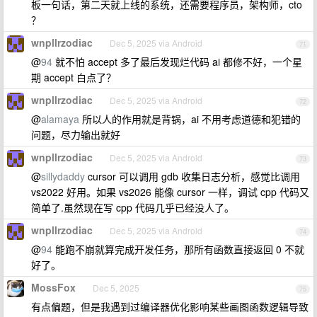
板一句话，第二天就上线的系统，还需要程序员，架构师，cto
？
wnpllrzodiac
Dec 5, 2025 via Android
71
@
94
就不怕 accept 多了最后发现烂代码 ai 都修不好，一个星
期 accept 白点了？
wnpllrzodiac
Dec 5, 2025 via Android
72
@
alamaya
所以人的作用就是背锅，ai 不用考虑道德和犯错的
问题，尽力输出就好
wnpllrzodiac
Dec 5, 2025 via Android
73
@
sillydaddy
cursor 可以调用 gdb 收集日志分析，感觉比调用
vs2022 好用。如果 vs2026 能像 cursor 一样，调试 cpp 代码又
简单了.虽然现在写 cpp 代码几乎已经没人了。
wnpllrzodiac
Dec 5, 2025 via Android
74
@
94
能跑不崩就算完成开发任务，那所有函数直接返回 0 不就
好了。
MossFox
Dec 5, 2025
75
有点偏题，但是我遇到过编译器优化影响某些画图函数逻辑导致