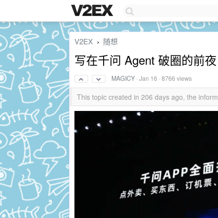
V2EX
随想
›
写在千问 Agent 破圈的
MAGICY
·
Jan 16
· 8766 views
This topic created in 206 days ago, the info