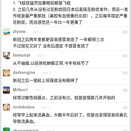
1. 飞蚊症猛然加重眼前都是飞蚊
2. 之前几年从没有过花粉症回日本后直接花粉症发作，而且一发
作就是最严重那挡（鼻腔有血很重的炎症），之后每年固定严重
花粉症，而且感觉还一年比一年更重了
zfyime
Jun 1
49
新冠之后两年里都更容易感冒发烧了 一年都得三次
不过现在又好了 没有后遗症 不感冒发烧了
Immortal
Jun 1
50
从不抽烟,以前体检肺都正常,今年有结节了
darkengine
Jun 1
51
新冠之后一提起上班我就没有精神了
MrSun1
Jun 1
52
经常过敏性结膜炎，之前没有过，就是疫情那几年开始的
rockdodos
Jun 1
53
经常早上起来流鼻血，大概半年后好了。但是也变得容易挖鼻孔
导致流鼻血。
zhongmingzi
Jun 1