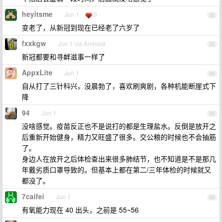
heyitsme
Jun 1
3
22
变老了，从新冠到现在已经老了六岁了
fxxkgw
Jun 1 via Android
23
新冠都要和寻衅滋事一样了
AppxLite
Jun 1
24
自从打了三针科兴，没晨勃了，喜欢刷爽剧，各种机能断崖式下
降
94
Jun 1
25
没啥感觉。疫苗反正也不是说打的都是生理盐水。反倒是放开之
后重新开始健身，精力又旺盛了很多。交公粮的时候也不会抽筋
了。
身边人在放开之后体检查出来很多肺结节，也不知道是不是那几
年戴劣质口罩导致的。但基本上都在第二/三年体检的时候就又
都没了。
7caifei
Jun 1
26
有氧能力现在 40 出头，之前是 55~56