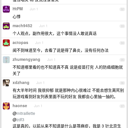
HtPM
Jun 1
32
心悸
mach9452
Jun 1
33
个人观点，副作用很大，这个事情没人敢说真话
actopas
Jun 1
34
闻不到味道至今，去看了说是得了鼻炎，没有任何办法
zhumengyang
Jun 1
35
不知道哪里看的也不知道真不真 说是疫苗打完 人的防癌细胞就
关了
xdzhang
Jun 1
36
有大半年时间 我很抑郁 就是那种内心很难过 不能去想生离死别
玩游戏看到好友列表里面不玩的好友 我都会心里抽一抽的。
haonse
Jun 1
37
@
mitraillette
@
zdf3
这是真的，以前从来不知道是什么是荨麻疹，我是 3 针北京生