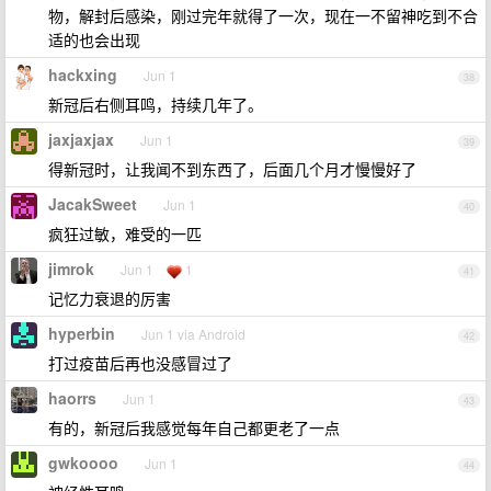
物，解封后感染，刚过完年就得了一次，现在一不留神吃到不合
适的也会出现
hackxing
Jun 1
38
新冠后右侧耳鸣，持续几年了。
jaxjaxjax
Jun 1
39
得新冠时，让我闻不到东西了，后面几个月才慢慢好了
JacakSweet
Jun 1
40
疯狂过敏，难受的一匹
jimrok
Jun 1
1
41
记忆力衰退的厉害
hyperbin
Jun 1 via Android
42
打过疫苗后再也没感冒过了
haorrs
Jun 1
43
有的，新冠后我感觉每年自己都更老了一点
gwkoooo
Jun 1
44