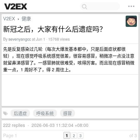
V2EX
健康
›
新冠之后，大家有什么后遗症吗？
By
sevenyangcc
at Jun 1 · 15768 views
先是反复感染过几轮（每次大爆发基本都中，只是后面症状都很
轻），现在感觉呼吸系统感觉很差，很容易感冒，稍微凉一点没注意
就留鼻涕感冒了。一感冒肺就很难受，咳得厉害。而且现在感冒稍微
重一点，1 周好不了，得 2 周往上。
后遗症
呼吸系统
感冒
222 replies
•
2026-06-03 11:32:04 +08:00
Page 1
1
of 3
2
3