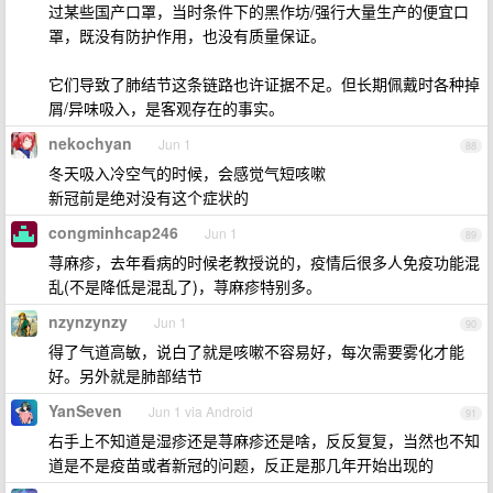
过某些国产口罩，当时条件下的黑作坊/强行大量生产的便宜口
罩，既没有防护作用，也没有质量保证。
它们导致了肺结节这条链路也许证据不足。但长期佩戴时各种掉
屑/异味吸入，是客观存在的事实。
nekochyan
Jun 1
88
冬天吸入冷空气的时候，会感觉气短咳嗽
新冠前是绝对没有这个症状的
congminhcap246
Jun 1
89
荨麻疹，去年看病的时候老教授说的，疫情后很多人免疫功能混
乱(不是降低是混乱了)，荨麻疹特别多。
nzynzynzy
Jun 1
90
得了气道高敏，说白了就是咳嗽不容易好，每次需要雾化才能
好。另外就是肺部结节
YanSeven
Jun 1 via Android
91
右手上不知道是湿疹还是荨麻疹还是啥，反反复复，当然也不知
道是不是疫苗或者新冠的问题，反正是那几年开始出现的