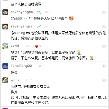
我个人倒是没啥感觉
sevenyangcc
Jun 1
OP
11
@
nb85144
#4 最好是大家以为得那个
sevenyangcc
Jun 1
OP
12
@
sutking
#8 也没法证明，但是大家新冠前后身体有出现的变化
的话，感知还是很明显的
xxdd
Jun 1
3
13
嗅觉！我的嗅觉削弱好多，以前鼻子很灵的
搜了一下怎么恢复，基本都是闻一闻刺激性的东西。
jiahailiang22
Jun 1
14
鼻炎
wu67
Jun 1
15
肺结节, 不知道有没有关系
鼻炎.
23 年开始每年季节性湿疹, 得靠吃药压制那种, 今年特别严重, 现
在潮湿季已经过了还没好.