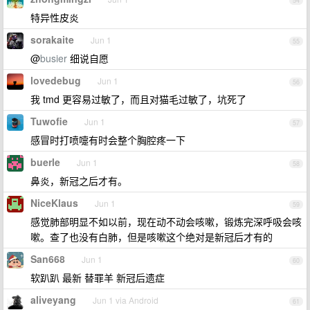
54
特异性皮炎
sorakaite
Jun 1
55
@
busier
细说自愿
lovedebug
Jun 1
56
我 tmd 更容易过敏了，而且对猫毛过敏了，坑死了
Tuwofie
Jun 1
57
感冒时打喷嚏有时会整个胸腔疼一下
buerle
Jun 1
58
鼻炎，新冠之后才有。
NiceKlaus
Jun 1
59
感觉肺部明显不如以前，现在动不动会咳嗽，锻炼完深呼吸会咳
嗽。查了也没有白肺，但是咳嗽这个绝对是新冠后才有的
San668
Jun 1
60
软趴趴 最新 替罪羊 新冠后遗症
aliveyang
Jun 1 via Android
61