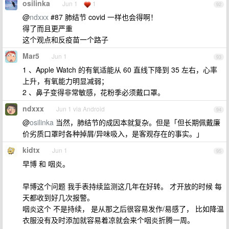
osilinka
Jun 1
1
92
@
ndxxx
#87 肺结节 covid 一样也会得啊！
得了而且更严重
这个观点和反疫苗一个路子
Mar5
Jun 1
93
1 、Apple Watch 的有氧适能从 60 直线下降到 35 左右，心率
上升，有氧能力明显减弱；
2 、鼻子变得非常敏感，花粉季必须戴口罩。
ndxxx
Jun 1 via Android
94
@
osilinka
当然，肺结节的成因本就复杂。但是「但长期佩戴廉
价劣质口罩时各种掉屑/异味吸入，是客观存在的事实。」
kidtx
Jun 1
95
早博 和 咽炎。
早博这个问题 我手表持续监测这几年在好转。 才开放的时候 每
天都收到好几次报警。
咽炎这个 不是持续， 是从那之后很容易发作/易感了， 比如降温
衣服没有及时添加就容易着凉就会来个咽炎折腾一周。