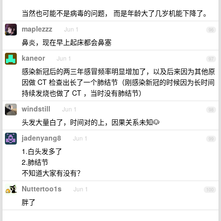
当然也可能不是病毒的问题， 而是年龄大了几岁机能下降了。
maplezzz
Jun 1
96
鼻炎，现在早上起床都会鼻塞
kaneor
Jun 1
97
感染新冠后的两三年感冒频率明显增加了，以及后来因为其他原
因做 CT 检查出长了一个肺结节（刚感染新冠的时候因为长时间
持续发烧也做了 CT ，当时没有肺结节）
windstill
Jun 1
98
头发大量白了，时间对的上，因果关系未知🐶
jadenyang8
Jun 1
99
1.白头发多了
2.肺结节
不知道大家有没有？
Nuttertoo1s
Jun 1
100
胖了