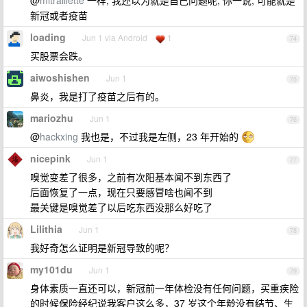
@
mitraillette
一样, 我还以为就是自己问题呢, 你一说, 可能就是
新冠或者疫苗
loading
Jun 1 via Android
1
74
买股票会跌。
aiwoshishen
Jun 1
75
鼻炎，我是打了疫苗之后有的。
mariozhu
Jun 1
76
@
hackxing
我也是，不过我是左侧，23 年开始的
nicepink
Jun 1
77
嗅觉变差了很多，之前有次阳基本闻不到东西了
后面恢复了一点，现在只要感冒啥也闻不到
最关键是嗅觉差了以后吃东西没那么好吃了
Lilithia
Jun 1
78
我好奇怎么证明是新冠导致的呢？
my101du
Jun 1
79
身体素质一直还可以，新冠前一年体检没有任何问题，买重疾险
的时候保险经纪说我客户这么多，37 岁这个年龄没有结节、生