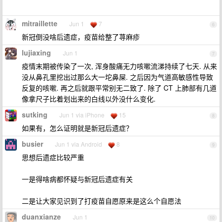
mitraillette
Jun 1
7
6
新冠倒没啥后遗症，疫苗给整了荨麻疹
lujiaxing
Jun 1
7
疫情末期被传染了一次, 浑身酸痛无力咳嗽流涕持续了七天. 从来
没从鼻孔里挖出过那么大一坨鼻屎. 之后因为气道高敏感性导致
反复的咳嗽. 再之后就跟平常别无二致了. 除了 CT 上肺部有几道
像拿尺子比着划出来的白线以外没什么变化.
sutking
Jun 1 via iPhone
15
8
如果有，怎么证明就是新冠后遗症？
busier
Jun 1 via Android
8
9
思想后遗症比较严重
一是得啥病都怀疑与新冠后遗症有关
二是让大家见识到了打疫苗自愿原来是这么个自愿法
duanxianze
Jun 1
10