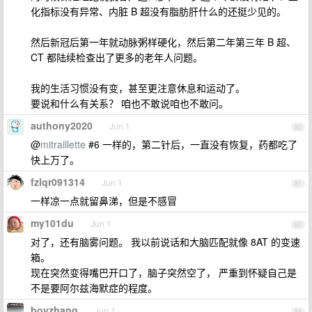
化指标没有异常、内脏 B 超没有脂肪肝什么的还挺少见的。
然后新冠后第一年就动脉粥样硬化，然后第二年第三年 B 超、
CT 都陆续检查出了更多的老年人问题。
我的生活习惯没有变，甚至更注意休息和运动了。
要说和什么有关系？ 咱也不敢说咱也不敢问。
authony2020
Jun 1
80
@
mitraillette
#6 一样的，第二针后，一直没有恢复，药都吃了
快上万了。
fzlqr091314
Jun 1
81
一样凉一点就留鼻涕，但是不感冒
my101du
Jun 1
82
对了，还有脑雾问题。 我以前说话和大脑匹配就像 8AT 的变速
箱。
现在突然变得嘴巴开口了，脑子突然空了， 严重到怀疑自己是
不是要阿尔兹海默症的程度。
boyzhang
Jun 1
83