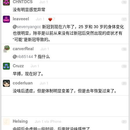
CHNTDCS
Jun 1
16
没有明显感觉异常
leaveeel
Jun 1
7
17
@
sevenyangcc
新冠到现在六年了，25 岁和 30 岁的身体变化
也很明显，除非是以前从来没有过新冠后突然出现的症状才有
“可能”是新冠导致的。
carverReal
Jun 1
18
@
nb85144
? 指什么
Cruzz
Jun 1
19
早搏，现在好了。
coderluan
Jun 1
20
没啥后遗症，但是体制明显变差了，但是去年恢复过来了。
Helsing
Jun 1 via iPhone
21
中招后会虚弱一段时间，后面就没啥感觉了