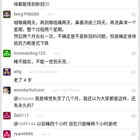
啥都能怪到新冠🤦‍♂️
fengYH8080
Jun 1
62
咽喉痛两天，再到喉咙痛两天，鼻塞浓痰三四天，再流鼻涕一个
星期，整个过程两个星期。
然后两个月左右一次，不确定是不是新冠的问题，但是确定身体
抵抗力断崖式下跌
loveeatdog123
Jun 1
63
睡不踏实，不能一觉到天亮…
wfg
Jun 1 via iPhone
64
老了 4 岁
wonderfulcxm
Jun 1 via iPhone
65
@
actopas
我是嗅觉失灵了几个月，我还以为大家都是这样，还
有永久的？
Sail111
Jun 1
66
@
nb85144
以前睡四个小时 现在只能睡两个小时是吧
ryan0966
Jun 1
67