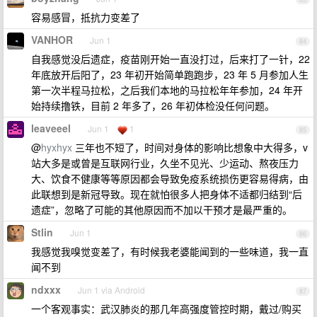
容易感冒，抵抗力变差了
VANHOR
Jun 1
84
自我感觉没后遗症，疫苗刚开始一直没打过，后来打了一针，22
年底放开后阳了，23 年初开始简单跑跑步，23 年 5 月参加人生
第一次半程马拉松，之后我们本地的马拉松年年参加，24 年开
始持续撸铁，目前 2 年多了，26 年初体检没任何问题。
leaveeel
Jun 1
1
85
@
hyxhyx
三年也不短了，时间对身体的影响比想象中大得多，v
站大多是或曾是互联网行业，久坐不见光、少运动、熬夜压力
大、饮食不健康等等原因都会导致免疫系统损伤更容易得病，由
此联想到是新冠导致。现在就怕很多人把身体不适都归结到“后
遗症”，忽略了可能的其他原因而不加以干预才是最严重的。
Stlin
Jun 1
86
我感觉我嗅觉变差了，有时候我老婆能闻到的一些味道，我一直
闻不到
ndxxx
Jun 1 via Android
87
一个客观事实：武汉肺炎的那几年高强度管控时期，戴过/购买