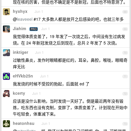
现在咳的厉害，但是也不确定是不是新冠，后面也不特意测了。
hyxhyx
Jun 1
68
@
leaveeel
#17 大多数人都是放开之后感染的吧，也就三年多
Jiahim
Jun 1
PRO
69
我觉得体质变差了，19 年发了一次烧之后，中间没有生过病发
烧。在 24 年新冠发烧之后到现在，总共 2 年发了 5 次烧。
inktiger
Jun 1
70
过敏性鼻炎，发作时眼睛都是红的，耳朵，鼻腔，喉咙，眼睛奇
痒无比
eHVkb25n
Jun 1
71
我发烧的时候不受控的勃起，后面就 ed 了
kcerty
Jun 1
72
应该是没什么影响，当时发烧一天好了。倒是最近两年没有锻
炼，吃东西也没有克制，变胖了，体质变差了。计划现在开始中
午吃轻食，体重减下来。
heatonhsu
Jun 1
73