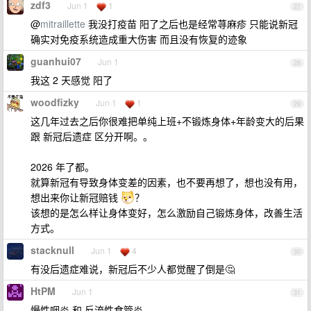
zdf3
Jun 1
1
27
@
mitraillette
我没打疫苗 阳了之后也是经常荨麻疹 只能说新冠
确实对免疫系统造成重大伤害 而且没有恢复的迹象
guanhui07
Jun 1
28
我这 2 天感觉 阳了
woodfizky
Jun 1
1
29
这几年过去之后你很难把单纯上班+不锻炼身体+年龄变大的后果
跟 新冠后遗症 区分开啊。。
2026 年了都。
就算新冠有导致身体变差的因素，也不要再想了，想也没有用，
想出来你让新冠赔钱
？
该想的是怎么样让身体变好，怎么激励自己锻炼身体，改善生活
方式。
stacknull
Jun 1
4
30
有没后遗症难说，新冠后不少人都觉醒了倒是🤔
HtPM
Jun 1
31
慢性咽炎 和 反流性食管炎