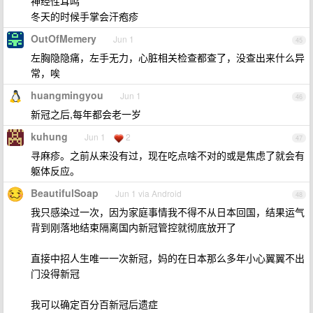
神经性耳鸣
冬天的时候手掌会汗疱疹
OutOfMemery
Jun 1
45
左胸隐隐痛，左手无力，心脏相关检查都查了，没查出来什么异
常，唉
huangmingyou
Jun 1
46
新冠之后,每年都会老一岁
kuhung
Jun 1
2
47
寻麻疹。之前从来没有过，现在吃点啥不对的或是焦虑了就会有
躯体反应。
BeautifulSoap
Jun 1 via Android
48
我只感染过一次，因为家庭事情我不得不从日本回国，结果运气
背到刚落地结束隔离国内新冠管控就彻底放开了
直接中招人生唯一一次新冠，妈的在日本那么多年小心翼翼不出
门没得新冠
我可以确定百分百新冠后遗症