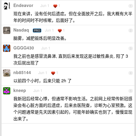
Endeavor
Jun 1
1
1
现在来讲，没有任何后遗症。但在全面放开之后，我大概有大半
年的时间时不时咳嗽，后面好了。
Nasdaq
Jun 1
1
PRO
2
脑雾，减肥锻炼后明显改善。
GGGG430
Jun 1
3
我之前也是感冒流鼻涕, 直到后来发现这是过敏性鼻炎, 阳了 3
次后就出现了
nb85144
Jun 1
1
4
以前四个小时，后来只能 2h 了
kneep
Jun 1
5
我新冠后经常心悸，但通常不影响生活。之前网上经常传新冠感
染会有心脏方面的后遗症，后来去医院查，诊断为心室预激。这
个问题通常是先天因素引起的，可能年龄确实也到了，慢慢显现
出来了。