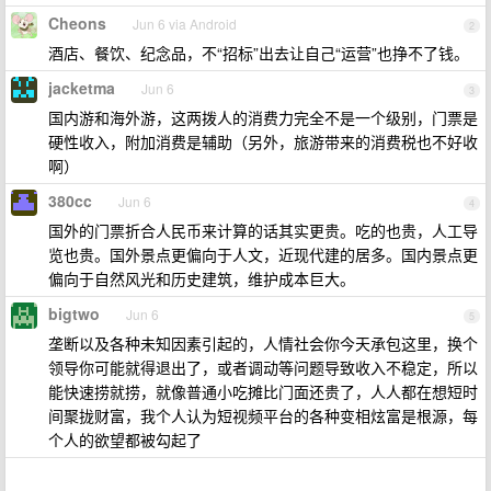
Cheons
Jun 6 via Android
2
酒店、餐饮、纪念品，不“招标”出去让自己“运营”也挣不了钱。
jacketma
Jun 6
3
国内游和海外游，这两拨人的消费力完全不是一个级别，门票是
硬性收入，附加消费是辅助（另外，旅游带来的消费税也不好收
啊）
380cc
Jun 6
4
国外的门票折合人民币来计算的话其实更贵。吃的也贵，人工导
览也贵。国外景点更偏向于人文，近现代建的居多。国内景点更
偏向于自然风光和历史建筑，维护成本巨大。
bigtwo
Jun 6
5
垄断以及各种未知因素引起的，人情社会你今天承包这里，换个
领导你可能就得退出了，或者调动等问题导致收入不稳定，所以
能快速捞就捞，就像普通小吃摊比门面还贵了，人人都在想短时
间聚拢财富，我个人认为短视频平台的各种变相炫富是根源，每
个人的欲望都被勾起了