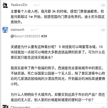
YaakovZiv
Jun 7
44
主要看个人收入吧，我月薪 3k 的时候，感觉门票普遍都贵，但
是月薪超过 1w 开始，就感觉国内门票没有贵的。迪士尼乐园这
类除外。
irainsoft
Jun 7
45
@
likooo125802023
#39
关键是为什么要有这种差价呢？ 5 块钱我可以喝蜜雪冰城，10
块钱我加一点就可以喝绝大多数连锁品牌的奶茶了。可为什么在
景区就只能花这钱买瓶装水？
我其实是举了两个极端的例子。西湖是完全富裕城市中的景区，
不缺资源。死亡谷国家公园是一个无人区，除了景区游客中心附
近的几家酒店就纯纯的沙漠自然风光，开到最近的洲际高速要俩
小时。
为什么人明明处于大城市内，却要买到远高于市价的产品？而在
遥远的无人区，别人家的价格能和城里的便利店一个价？
Chicagoake
Jun 7
46