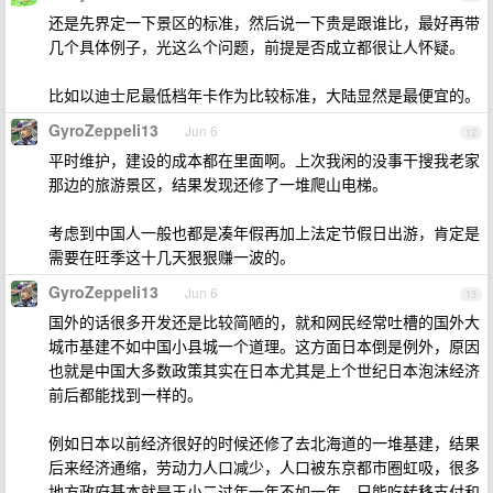
还是先界定一下景区的标准，然后说一下贵是跟谁比，最好再带
几个具体例子，光这么个问题，前提是否成立都很让人怀疑。
比如以迪士尼最低档年卡作为比较标准，大陆显然是最便宜的。
GyroZeppeli13
Jun 6
12
平时维护，建设的成本都在里面啊。上次我闲的没事干搜我老家
那边的旅游景区，结果发现还修了一堆爬山电梯。
考虑到中国人一般也都是凑年假再加上法定节假日出游，肯定是
需要在旺季这十几天狠狠赚一波的。
GyroZeppeli13
Jun 6
13
国外的话很多开发还是比较简陋的，就和网民经常吐槽的国外大
城市基建不如中国小县城一个道理。这方面日本倒是例外，原因
也就是中国大多数政策其实在日本尤其是上个世纪日本泡沫经济
前后都能找到一样的。
例如日本以前经济很好的时候还修了去北海道的一堆基建，结果
后来经济通缩，劳动力人口减少，人口被东京都市圈虹吸，很多
地方政府基本就是王小二过年一年不如一年，只能吃转移支付和