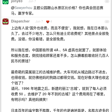
jony83
Jun 7
32
@
Sawyerhou
主题公园跟山水景区比价格？你也真会田忌赛
马，赢学专家。
Dispatcher
Jun 7
4
33
上边有人说“国外也收费，而且不便宜”，我就想，我在日本那么
久了，去过不少地方，怎么只有迪士尼收费呢？其他景点全部免
费。没错，你没看错，是全部免费。
所以我在想，中国那些所谓 4A 、5A 虚高也就罢了，就那体验
和服务态度，倒找钱给顾客还差不多，怎么腆着脸敢收好几百人
民币的票钱？
最奇葩的莫属丽江的古城维护费。大车司机从城边路过不进去，
也得收钱，就仿佛他妈的狗路过都得交钱。现在好像大理也收这
个钱了？
请问，1996 年地震之后，新建的丽江“古城”，就到了每人必须
收费 50 ，去维护了 20 年不到的古城？这个费用用在了哪里，
有明示吗？真他妈搞笑！
日本百年的庙宇数不胜数，千年的也是遍地皆是，名胜古迹多的