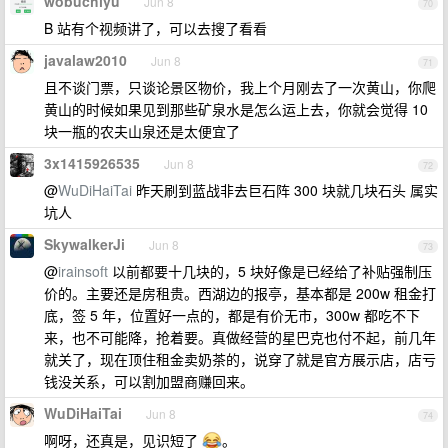
wobuchiyu
Jun 8
70
B 站有个视频讲了，可以去搜了看看
javalaw2010
Jun 8
71
且不谈门票，只谈论景区物价，我上个月刚去了一次黄山，你爬
黄山的时候如果见到那些矿泉水是怎么运上去，你就会觉得 10
块一瓶的农夫山泉还是太便宜了
3x1415926535
Jun 8
72
@
WuDiHaiTai
昨天刷到蓝战非去巨石阵 300 块就几块石头 属实
坑人
SkywalkerJi
Jun 8
73
@
irainsoft
以前都要十几块的，5 块好像是已经给了补贴强制压
价的。主要还是房租贵。西湖边的报亭，基本都是 200w 租金打
底，签 5 年，位置好一点的，都是有价无市，300w 都吃不下
来，也不可能降，抢着要。真做经营的星巴克也付不起，前几年
就关了，现在顶住租金卖奶茶的，说穿了就是官方展示店，店亏
钱没关系，可以割加盟商赚回来。
WuDiHaiTai
Jun 8
74
啊呀，还真是，见识短了
。