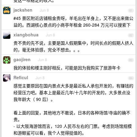
变这一项稳定的收入。
jackshen
Jun 8
81
#45 景区附近店铺租金贵呀，羊毛出在羊身上，又不是出来做公
益的。西湖核心景点的小商亭年租金 260-284 万元可以搜索下
xiangbohua
Jun 8
82
贵不贵的先不说，主要是国人假期集中，时间长点的假期人挤人
的，毫无体验感，完全不想去。。。
gaojiren
Jun 8
83
我的体验和楼主刚好相反，可能是因为我购买了旅游年卡
Reficul
Jun 8
84
感觉主要原因在国内景点大多是最近私人承包开发的，有赚钱的
经营压力吧。基本上是最近几年/十几年的开发的，大多景点没
我年龄大（ 90 后）。
看上面的回复，其他地方不敢说，日本的各种场馆/寺庙的确不
贵。
- 以大阪海游馆而言，120 人民币左右的门票。考虑到场馆规模
和游鲸鲨可以看，我个人觉得挺值的。