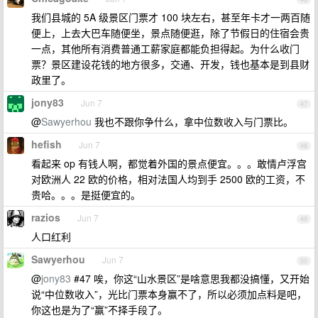
我们县城的 5A 级景区门票才 100 块左右，甚至年卡才一两百随
便上，上去大巴车随便坐，景点随便逛，除了节假日的住宿会贵
一点，其他所有消费普通工薪家庭都能负担得起。为什么收门
票？景区建设花钱的地方很多，交通、开发，钱也基本是到县财
政里了。
jony83
Jun 7
47
@
Sawyerhou
我也不跟你争什么，拿中位数收入与门票比。
hefish
Jun 7
48
看起来 op 有钱人啊，都觉着外国的景点便宜。。。敢情卢浮宫
对欧洲人 22 欧的价格，相对法国人均到手 2500 欧的工资，不
贵哈。。。是挺便宜的。
razios
Jun 7
49
人口红利
Sawyerhou
Jun 7
50
@
jony83
#47 唉，你这“山水景区”是啥意思我都没搞懂，又开始
说“中位数收入”，光比门票本身赢不了，所以必须加点料是吧，
你这也是为了“赢”不择手段了。