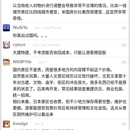
以当地收入对物价进行调整会导致非常不合理的情况，比如一线
城市景区比四线城市便宜，米国房价比墨西哥便宜...这显然非常
奇怪。
WuSiYu
Jun 7 via iPhone
55
你真出过国吗。。。
cybort
Jun 7 via Android
56
大建特建，不考虑能否收回成本，只能让游客擦屁股
WASP76b
Jun 7
57
国内景区不是贵，而是很多地方的内容撑不起这个价格。
自然景点另算，大量人文景区经历过近现代破坏，尤其文革那十
年对古建、文物、庙宇、街区的冲击很大，很多东西已经不是原
来的状态了。后来再开发，常见结果就是重建仿古、商业包装、
统一招商。
相比来看，日本景区也收费，但不少地方保存得更完整，维护也
更细，游客能感受到票价背后有持续管理和文化呈现。这点从景
区厕所维护可以看出来
Avedge
Jun 8
58