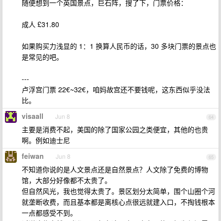
随便想到一个英国景点，巨石阵，搜了下，门票价格：
成人 £31.80
如果购买力浅显的 1：1 换算人民币的话，30 多块门票的景点也
是常见的吧。
---
卢浮宫门票 22€~32€，咱妈故宫还不要钱呢，这东西似乎没法
比。
visaall
Jun 8
64
主要是消费不起，美国的除了国家公园之类便宜，其他的也贵
啊。例如迪士尼
feiwan
Jun 8
65
不知道你说的是人文景点还是自然景点？人文除了免费的博物
馆，大部分好像都不太贵了。
但自然风光，我也觉得太贵了。景区划分太简单，围个山圈个河
就垄断收费，而且基本都是离核心点很远就建入口，不掏钱根本
一点都感受不到。