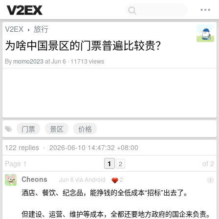
V2EX
旅行
›
为啥中国景区的门票普遍比较贵？
By
momo2023
at Jun 6 · 11713 views
门票
景区
价格
122 replies
•
2026-06-10 14:47:32 +08:00
Page 1
1
of 2
2
Cheons
Jun 6 via Android
2
1
酒店、餐饮、纪念品，能挣钱的全低成本“招标”出去了。
但建设、运营、维护等成本，全都还要地方政府的国企来负责。