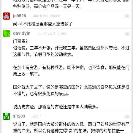
各种旅游，高价农产品混一天是一天。
js9528
Jun 6 via iPhone
14
问 ai 不比楼层里那些人靠谱多了
davidyin
Jun 7 via Android
15
门票贵？
俗话说，三年不开张，开张吃三年。虽然景区没那么夸张，不过
这季节性，节假日型的波动很大。
在加上有穷游，有特种兵游。既不住宿，也不饮食，那只能在门
票上收一笔了。
国外就大了去了，说的是哪里的国外？北美洲的自然风光还是很
不错的，也有很多免费的景点。
说历史古迹，那新造的古迹还是中国大陆最多。
sir283
Jun 7
16
说白了，就是国内大部分群体的收入低，跟自己幻想的世界有严
重的冲突，所以会有这种觉得“贵”的想法，把你的幻想拉低一