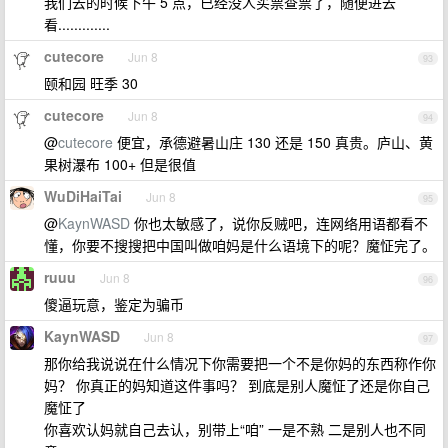
我们去的时候下午 5 点，已经没人买票查票了，随便进去
看.............
cutecore
Jun 8
93
颐和园 旺季 30
cutecore
Jun 8
94
@
cutecore
便宜，承德避暑山庄 130 还是 150 真贵。庐山、黄
果树瀑布 100+ 但是很值
WuDiHaiTai
Jun 8
95
@
KaynWASD
你也太敏感了，说你反贼吧，连网络用语都看不
懂，你要不搜搜把中国叫做咱妈是什么语境下的呢？魔怔完了。
ruuu
Jun 8
96
傻逼玩意，鉴定为骗币
KaynWASD
Jun 8
97
那你给我说说在什么情况下你需要把一个不是你妈的东西称作你
妈？ 你真正的妈知道这件事吗？ 到底是别人魔怔了还是你自己
魔怔了
你喜欢认妈就自己去认，别带上“咱” 一是不熟 二是别人也不同