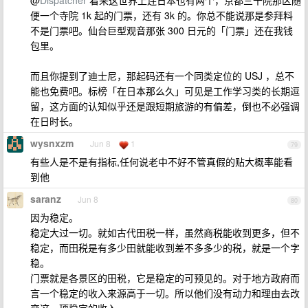
@
Dispatcher
看来这世界上连日本也有两个，京都三千院那区随
便一个寺院 1k 起的门票，还有 3k 的。你总不能说那是参拜料
不是门票吧。仙台巨型观音那张 300 日元的「门票」还在我钱
包里。
而且你提到了迪士尼，那起码还有一个同类定位的 USJ ，总不
能也免费吧。标榜「在日本那么久」可见是工作学习类的长期逗
留，这方面的认知似乎还是跟短期旅游的有偏差，倒也不必强调
在日时长。
wysnxzm
Jun 8
1
79
有些人是不是有指标,任何说老中不好不管真假的贴大概率能看
到他
saranz
Jun 8
80
因为稳定。
稳定大过一切。就如古代田税一样，虽然商税能收到更多，但不
稳定，而田税是有多少田就能收到差不多多少的税，就是一个字
稳。
门票就是各景区的田税，它是稳定的可预见的。对于地方政府而
言一个稳定的收入来源高于一切。所以他们没有动力和理由去改