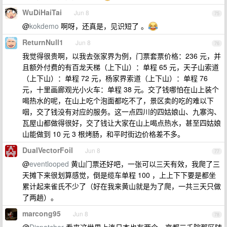
WuDiHaiTai
Jun 8
75
@
kokdemo
啊呀，还真是，见识短了 。
ReturnNull1
Jun 8
76
我觉得很贵啊，以我去张家界为例，门票套票价格：236 元，并
且额外付费的有百龙天梯（上下山）：单程 65 元，天子山索道
（上下山）：单程 72 元，杨家界索道（上下山）：单程 76
元，十里画廊观光小火车：单程 38 元。交了钱哪怕在山上装个
喝热水的呢，在山上吃个泡面都吃不了，景区卖的吃的难以下
咽，交了钱没有对应的服务。这一点四川的四姑娘山、九寨沟、
瓦屋山都做得很好，交了钱让大家在山上喝点热水，甚至四姑娘
山能做到 10 元 3 根烤肠，和平时街边价格差不多。
DualVectorFoil
Jun 8
77
@
eventlooped
黄山门票还好吧，一张可以三天有效，我爬了三
天摊下来很划算感觉，倒是缆车单程 100 ，上上下下要是都坐
累计起来雀氏不少了（好在我来黄山就是为了爬，一共三天只做
了两趟）。
marcong95
Jun 8
78