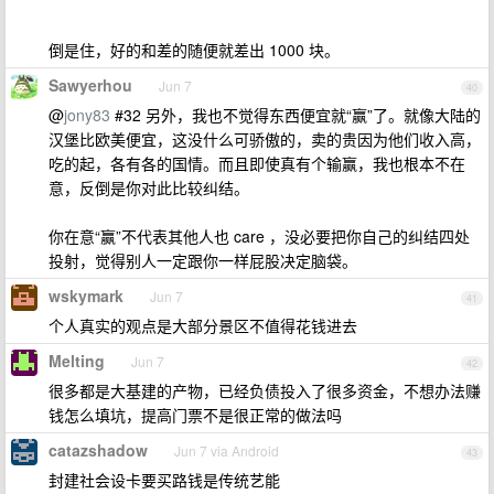
倒是住，好的和差的随便就差出 1000 块。
Sawyerhou
Jun 7
40
@
jony83
#32 另外，我也不觉得东西便宜就“赢”了。就像大陆的
汉堡比欧美便宜，这没什么可骄傲的，卖的贵因为他们收入高，
吃的起，各有各的国情。而且即使真有个输赢，我也根本不在
意，反倒是你对此比较纠结。
你在意“赢”不代表其他人也 care ，没必要把你自己的纠结四处
投射，觉得别人一定跟你一样屁股决定脑袋。
wskymark
Jun 7
41
个人真实的观点是大部分景区不值得花钱进去
Melting
Jun 7
42
很多都是大基建的产物，已经负债投入了很多资金，不想办法赚
钱怎么填坑，提高门票不是很正常的做法吗
catazshadow
Jun 7 via Android
43
封建社会设卡要买路钱是传统艺能