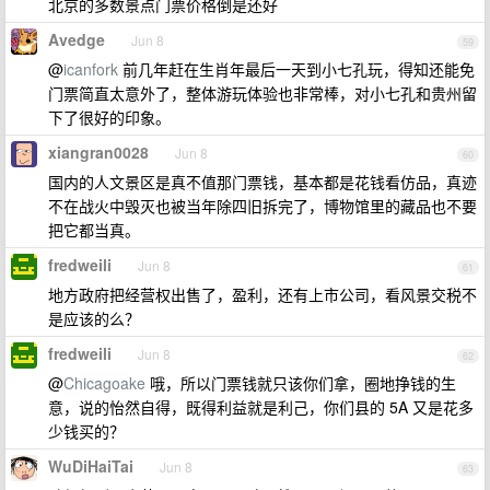
北京的多数景点门票价格倒是还好
Avedge
Jun 8
59
@
icanfork
前几年赶在生肖年最后一天到小七孔玩，得知还能免
门票简直太意外了，整体游玩体验也非常棒，对小七孔和贵州留
下了很好的印象。
xiangran0028
Jun 8
60
国内的人文景区是真不值那门票钱，基本都是花钱看仿品，真迹
不在战火中毁灭也被当年除四旧拆完了，博物馆里的藏品也不要
把它都当真。
fredweili
Jun 8
61
地方政府把经营权出售了，盈利，还有上市公司，看风景交税不
是应该的么？
fredweili
Jun 8
62
@
Chicagoake
哦，所以门票钱就只该你们拿，圈地挣钱的生
意，说的怡然自得，既得利益就是利己，你们县的 5A 又是花多
少钱买的？
WuDiHaiTai
Jun 8
63