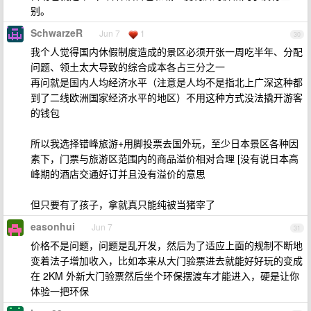
别。
SchwarzeR
Jun 7
1
30
我个人觉得国内休假制度造成的景区必须开张一周吃半年、分配
问题、领土太大导致的综合成本各占三分之一
再问就是国内人均经济水平（注意是人均不是指北上广深这种都
到了二线欧洲国家经济水平的地区）不用这种方式没法撬开游客
的钱包
所以我选择错峰旅游+用脚投票去国外玩，至少日本景区各种因
素下，门票与旅游区范围内的商品溢价相对合理 [没有说日本高
峰期的酒店交通好订并且没有溢价的意思
但只要有了孩子，拿就真只能纯被当猪宰了
easonhui
Jun 7
31
价格不是问题，问题是乱开发，然后为了适应上面的规制不断地
变着法子增加收入，比如本来从大门验票进去就能好好玩的变成
在 2KM 外新大门验票然后坐个环保摆渡车才能进入，硬是让你
体验一把环保