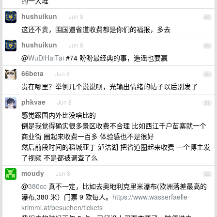
的一大堆
hushuikun
Jun 8
88
这还不贵，围国道省道收费都是你们的福报，多去
hushuikun
Jun 8
89
@
WuDiHaiTai
#74 盼盼最经典的事，造谣也要赢
66beta
Jun 8
90
贵在哪里？举例几个说说呗，光输出情绪的帖子以后别发了
phkvae
Jun 8
91
感觉跟国内外比没啥比的
倒是我觉得确实很多景区收费不合理 比如西江千户苗寨就一个
商业街 圈起来收费一百多 体验感也不是很好
然后前段时间的稻城亚丁 泸沽湖 把省道圈起来收费 一个博主发
了视频 不是都被调查了么
moudy
Jun 8
92
@
380cc
真不一定，比如去奥地利克里米瀑布(欧洲落差最高的
瀑布,380 米）门票 9 欧每人。
https://www.wasserfaelle-
krimml.at/besuchen/tickets