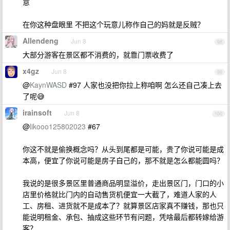
意
在你这种盘眼里 不把这个玩意儿称作自己的妈就是反贼？
Allendeng
Jun 8
98
大部分游客在景区都不消费的，就靠门票收费了
x4gz
Jun 8
99
@
KaynWASD
#97 人家也没把你拉上称咱啊 怎么还自己凑上去
了呢😅
irainsoft
Jun 8
100
@
likooo125802023
#67
你这不就是偷换概念吗？从头到尾都是可能，贵了你说可能是成
本高，便宜了你说可能是房子自己的，那不就是怎么都能圆吗？
我说的是很多景区里普通商品明显溢价，走出景区门，门口的小
店里价格就比门内的自动售货机便宜一大截了，难道人家的人
工、房租、进货就不是成本了？就算景区店家真不赚钱，那也只
能说明租金、承包、抽成这些环节有问题，凭啥最后都转嫁给游
客？