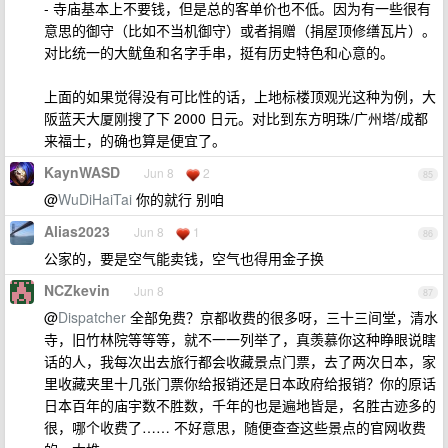
- 寺庙基本上不要钱，但是总的客单价也不低。因为有一些很有
意思的御守（比如不当机御守）或者捐赠（捐屋顶修缮瓦片）。
对比统一的大鱿鱼和名字手串，挺有历史特色和心意的。
上面的如果觉得没有可比性的话，上地标楼顶观光这种为例，大
阪蓝天大厦刚搜了下 2000 日元。对比到东方明珠/广州塔/成都
来福士，的确也算是便宜了。
KaynWASD
Jun 8
2
85
@
WuDiHaiTai
你的就行 别咱
Alias2023
Jun 8
1
86
公家的，要是空气能卖钱，空气也得用金子换
NCZkevin
Jun 8
87
@
Dispatcher
全部免费？京都收费的很多呀，三十三间堂，清水
寺，旧竹林院等等等，就不一一列举了，真羡慕你这种睁眼说瞎
话的人，我每次出去旅行都会收藏景点门票，去了两次日本，家
里收藏夹里十几张门票你给报销还是日本政府给报销？你的原话
日本百年的庙宇数不胜数，千年的也是遍地皆是，名胜古迹多的
很，哪个收费了…… 不好意思，随便查查这些景点的官网收费