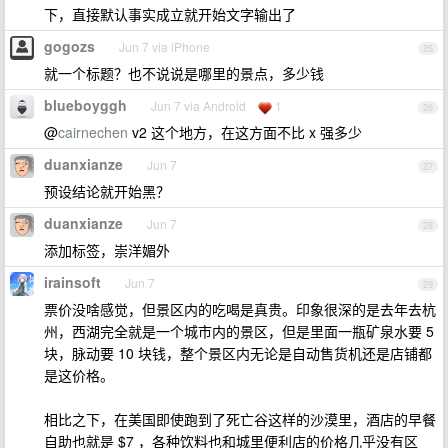
下，直接默认事实成立就开始文字输出了
gogozs
Jun 7 via iPhone
25
就一个标题？也不说说是哪里的景点，多少钱
blueboyggh
Jun 7 via Android
1
26
@
cairnechen
v2 这个地方，在这方面不比 x 强多少
duanxianze
Jun 7
27
预设结论就开始黑？
duanxianze
Jun 7
28
添加标签，崇洋媚外
irainsoft
Jun 7
29
票价没啥感觉，但景区内的吃喝是真贵。印象很深的是去年去杭
州，西湖完全就是一个城市内的景区，但是里面一瓶矿泉水要 5
块，脉动要 10 块钱，整个景区内无论是自动售货机还是店铺都
是这价格。
相比之下，在美国即使跑到了死亡谷这样的沙漠里，酒店的早餐
自助也就是 $7 ，各种饮料也和城里便利店的价格几乎没有区