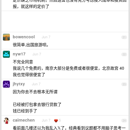
报，就这样的定价了
bowencool
Jun 7
21
很简单,出国旅游呗。
nyw17
Jun 7
22
不完全同意
我说几个免费的，南京大部分是免费或者很便宜，北京故宫 40
我也觉得很便宜了
jhytxy
Jun 7
23
因为你去不去根本无所谓
已经被打包拿去银行贷款了
钱已经到手了
cairnechen
Jun 7
5
24
看前面几楼还以为我乱入𝕏了，经典看到议题都不用脑子思考一