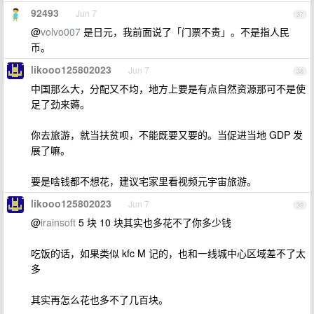
92493
Jun 7
37
@
volvo007
是日元，我前面说了「门票不贵」。不是指人民
币。
likooo125802023
Jun 7
38
中国那么大，分配又不均，地方上要是有点自然资源那可不是使
足了劲来薅。
你去旅游，就当扶贫呗，不能既要又要的。当促进当地 GDP 发
展了嘛。
要是啥钱都不想花，建议宅家里看视频元宇宙旅游。
likooo125802023
Jun 7
39
@
irainsoft
5 块 10 块其实也多花不了你多少钱
吃饭的话，如果类似 kfc M 记的，也和一线城中心区域差不了太
多
其实再怎么花也多不了几百块。