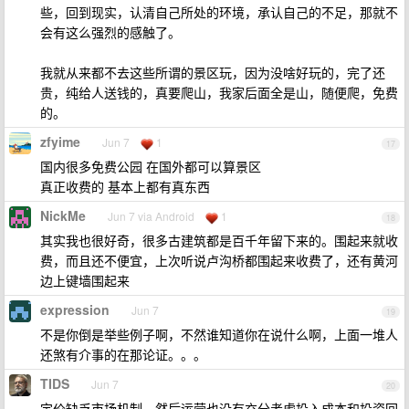
些，回到现实，认清自己所处的环境，承认自己的不足，那就不
会有这么强烈的感触了。
我就从来都不去这些所谓的景区玩，因为没啥好玩的，完了还
贵，纯给人送钱的，真要爬山，我家后面全是山，随便爬，免费
的。
zfyime
Jun 7
1
17
国内很多免费公园 在国外都可以算景区
真正收费的 基本上都有真东西
NickMe
Jun 7 via Android
1
18
其实我也很好奇，很多古建筑都是百千年留下来的。围起来就收
费，而且还不便宜，上次听说卢沟桥都围起来收费了，还有黄河
边上键墙围起来
expression
Jun 7
19
不是你倒是举些例子啊，不然谁知道你在说什么啊，上面一堆人
还煞有介事的在那论证。。。
TIDS
Jun 7
20
定价缺乏市场机制，然后运营也没有充分考虑投入成本和投资回