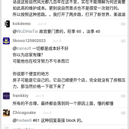
话说这些自然风光都几百年在这不变，实在不能理解为何还需要
如此高的维护成本。更别说自然景点也不是感受一次就行的。
所以按照这种思路。。我打开了两步路，打开了新世界，美滋滋
kokdemo
Jun 8
66
@
WuDiHaiTai
故宫要门票的，旺季 60 ，淡季 40
likooo125802023
Jun 8
67
@
irainsoft
一切都是成本好不好
你以为店家有赚？
可能他也在咬牙努力不亏本而已
你说那个便宜的地方
房子可能是它自己的，它自己顺便开个店，完全就没有了房租压
力，那当然价格一下就下来了
frankkly
Jun 8
68
所有的不合理，最终都会落到同一个原因上面，懂的都懂
Chicagoake
Jun 8
69
@
fredweili
#61 这种回复直接 block 的。