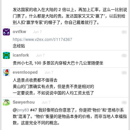
发达国家的收入在大陆的 2 倍以上，再加上汇率，这么一比别说
门票了，什么都是大陆的贵。发达国家又又又“赢了”，以后别给
别人扣“赢学专家”的帽子了，你自己戴着就行了。
ovtfkw
Jun 7
51
https://www.v2ex.com/t/1174367
念经贴
icanfork
Jun 7
52
贵州小七孔 100 多景区内穿梭大巴十几公里随便坐
eventlooped
Jun 7
53
人造景点收费都不值得去
黄山的门票确实有点贵，但是贵不贵是相对的
一定要说贵，不如说说中国的人均工资太低了
Sawyerhou
Jun 7
54
@
jony83
#47 我好像明白你意思了，你是把“物价”和“恩格尔系
数”混淆了。“物价”衡量的是物品本身的价格，而非当地人幸福指
数，这是完全不同的概念。