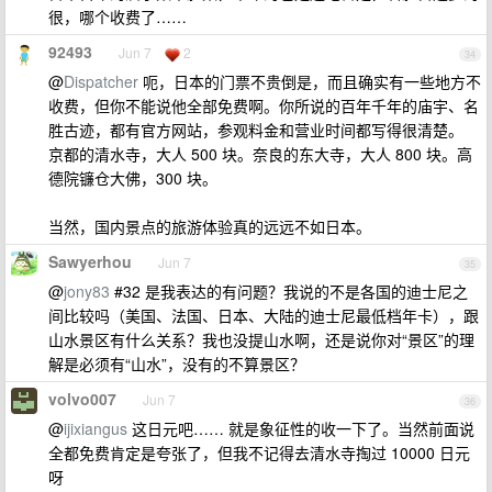
很，哪个收费了……
92493
Jun 7
2
34
@
Dispatcher
呃，日本的门票不贵倒是，而且确实有一些地方不
收费，但你不能说他全部免费啊。你所说的百年千年的庙宇、名
胜古迹，都有官方网站，参观料金和营业时间都写得很清楚。
京都的清水寺，大人 500 块。奈良的东大寺，大人 800 块。高
德院镰仓大佛，300 块。
当然，国内景点的旅游体验真的远远不如日本。
Sawyerhou
Jun 7
35
@
jony83
#32 是我表达的有问题？我说的不是各国的迪士尼之
间比较吗（美国、法国、日本、大陆的迪士尼最低档年卡），跟
山水景区有什么关系？我也没提山水啊，还是说你对“景区”的理
解是必须有“山水”，没有的不算景区？
volvo007
Jun 7
36
@
ijixiangus
这日元吧…… 就是象征性的收一下了。当然前面说
全都免费肯定是夸张了，但我不记得去清水寺掏过 10000 日元
呀