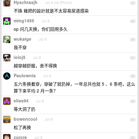
Hyschtaxjh
Jul 8 via iPhone
84
不換 幾把的設計就是不太容易尿道感染
ming1455
Jul 8
85
op 问几天换，你们回用多久
wukaige
Jul 8
86
我不穿
ioioj5
Jul 8
87
越穿越舒服，舍不得换
Paulownia
Jul 8
88
五六条换着穿，穿破了就扔掉，一年总共也就 5 、6 条吧，这么
算下来平均 2 月一条？
elias94
Jul 8
89
等大洞了扔
bowencool
Jul 8
90
松了再换
corcre
Jul 8
91