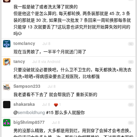
我一般是破了或者洗太薄了就换的
但是他这个是怎么算的, 每天都轮换, 两条装那就是 45 次, 3 条
装的那就是 30 次, 如果我一次批发 7 条回来一周轮换那每条就
只能穿 13 次就要丢了?这玩意也讲究开封就开始算失效时间的
吗🐶
tomclancy
Jul 8
92
现在当男娘了，一半半个月就送门哥了
tancy
Jul 8 via Android
93
只要没破就没必要换吧，什么卫不卫生的，每天都换洗+用洗衣
机洗+晾晒+得病感染要去正规医院，比啥都强
Sampson233
Jul 8
94
我老婆看不下去了 就会帮我扔了 重新买新的
shakaraka
Jul 8
1
95
@
semiboldhung
#15 那么多人就服你
bigShrimp8577
Jul 8
96
男的没那么精致，大多都是用到烂，用到穿了会掉才会考虑换，