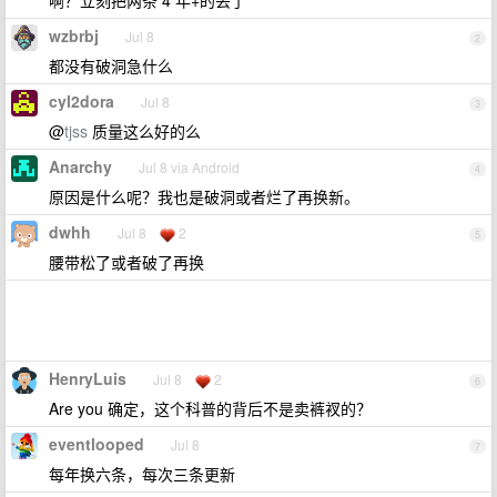
啊？立刻把两条 4 年+的丢了
wzbrbj
Jul 8
2
都没有破洞急什么
cyl2dora
Jul 8
3
@
tjss
质量这么好的么
Anarchy
Jul 8 via Android
4
原因是什么呢？我也是破洞或者烂了再换新。
dwhh
Jul 8
2
5
腰带松了或者破了再换
HenryLuis
Jul 8
2
6
Are you 确定，这个科普的背后不是卖裤衩的？
eventlooped
Jul 8
7
每年换六条，每次三条更新