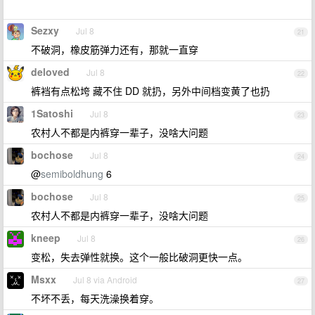
Sezxy
Jul 8
21
不破洞，橡皮筋弹力还有，那就一直穿
deloved
Jul 8
22
裤裆有点松垮 藏不住 DD 就扔，另外中间档变黄了也扔
1Satoshi
Jul 8
23
农村人不都是内裤穿一辈子，没啥大问题
bochose
Jul 8
24
@
semiboldhung
6
bochose
Jul 8
25
农村人不都是内裤穿一辈子，没啥大问题
kneep
Jul 8
26
变松，失去弹性就换。这个一般比破洞更快一点。
Msxx
Jul 8 via Android
27
不坏不丢，每天洗澡换着穿。