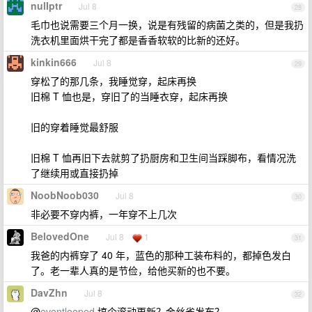
nulIptr
Jul 8
28
毛巾也说需要三个月一换，说是有残留的病菌之类的，但是我扔
洗衣机里面烘干完了都是香香软软的比新的还好。
kinkin666
Jul 8
29
穿松了的那几条，我睡觉穿，起床再换
旧棉 T 恤也是，穿旧了的当睡衣穿，起床再换
旧的穿着睡觉最舒服
旧棉 T 恤再旧下去就剪了扔厨房和卫生间当踩脚布，看情况洗
了继续用或直接扔掉
NoobNoob030
Jul 8
30
非必要不穿内裤，一年穿不上几次
BelovedOne
Jul 8
1
31
我爸的内裤穿了 40 年，蓝色的那种工装布料的，都掉色发白
了。老一辈人真的是节俭，给他买新的也不要。
DavZhn
Jul 8
32
@
eventlooped
搞个滚动更新？金丝雀发布？