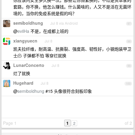
你应该问女生多久换一次。那些让你频繁换的，不过是资本家的
套路，你不换，他怎么赚钱。什么菌啥的，人又不是活在无菌环
境的，当你的免疫系统是假的吗？
semiboldhung
Jul 8 via Android
97
@
evilHa
不是，在成都上班的
xiangyuecn
Jul 8
98
凯夫拉纤维，耐高温、抗撕裂、强度高、韧性好，小钢炮装甲卫
士🫠 子弹都不怕 等穿烂就换
LunarConcerto
Jul 8
99
烂了就换
Hugehard
Jul 8
100
@
semiboldhung
#15 头像很符合刻板印象
Page 1
1
of 2
2