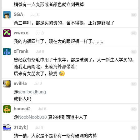
稍微有一点变形或者颜色就立刻丢掉
SGA
Jul 8
61
两三年吧，都是买的贵的，舍不得换，正好穿舒服了
wwxxx
Jul 8
62
我的内裤四年了，现在大的跟短裤一样了。。。
xFrank
Jul 8
63
曾经我有条毛巾用了十来年，都是破洞了。大一新生入学买的，
随我走南闯北，出差海外都带着！
后来有女朋友了，被扔
evilHa
Jul 8
64
@
semiboldhung
成都人吗
hancai2
Jul 8
65
@
NoobNoob030
真的找到同道中人了
312ybj
Jul 8
66
猜一猜，大家是不是都有一条有破洞的内裤