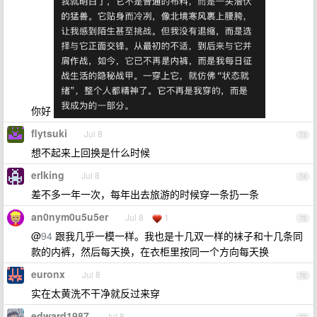
你好
flytsuki
Jul 8
73
想不起来上回换是什么时候
erlking
Jul 8
74
差不多一年一次，每年出去旅游的时候穿一条扔一条
an0nym0u5u5er
Jul 8
1
75
@
94
跟我几乎一模一样。我也是十几双一样的袜子和十几条同
款的内裤，然后每天换，在衣柜里按同一个方向每天换
euronx
Jul 8
76
实在太黄洗不干净就反过来穿
edward1987
Jul 8