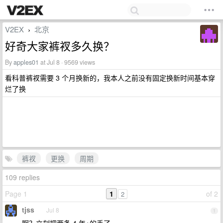
V2EX
北京
›
好奇大家裤衩多久换？
By
apples01
at Jul 8 · 9569 views
看科普裤衩需要 3 个月换新的，我本人之前没有固定换新时间基本穿
烂了换
裤衩
更换
周期
109 replies
Page 1
1
of 2
2
tjss
Jul 8
1