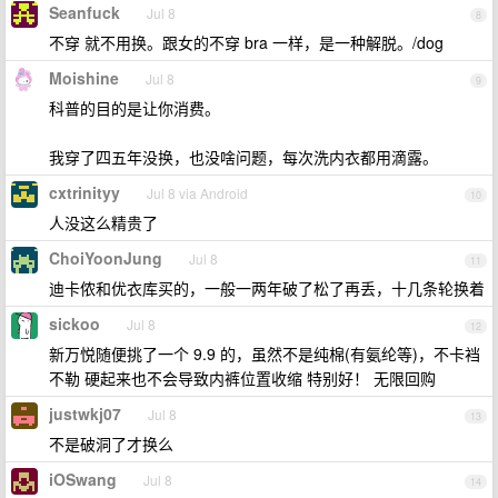
Seanfuck
Jul 8
8
不穿 就不用换。跟女的不穿 bra 一样，是一种解脱。/dog
Moishine
Jul 8
9
科普的目的是让你消费。
我穿了四五年没换，也没啥问题，每次洗内衣都用滴露。
cxtrinityy
Jul 8 via Android
10
人没这么精贵了
ChoiYoonJung
Jul 8
11
迪卡侬和优衣库买的，一般一两年破了松了再丢，十几条轮换着
sickoo
Jul 8
12
新万悦随便挑了一个 9.9 的，虽然不是纯棉(有氨纶等)，不卡裆
不勒 硬起来也不会导致内裤位置收缩 特别好！ 无限回购
justwkj07
Jul 8
13
不是破洞了才换么
iOSwang
Jul 8
14