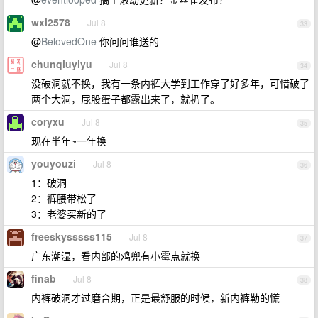
wxl2578
Jul 8
33
@
BelovedOne
你问问谁送的
chunqiuyiyu
Jul 8
34
没破洞就不换，我有一条内裤大学到工作穿了好多年，可惜破了
两个大洞，屁股蛋子都露出来了，就扔了。
coryxu
Jul 8
35
现在半年~一年换
youyouzi
Jul 8
36
1：破洞
2：裤腰带松了
3：老婆买新的了
freeskysssss115
Jul 8
37
广东潮湿，看内部的鸡兜有小霉点就换
finab
Jul 8
38
内裤破洞才过磨合期，正是最舒服的时候，新内裤勒的慌