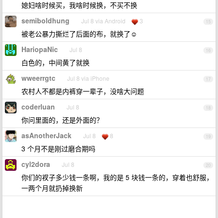
媳妇啥时候买，我啥时候换，不买不换
semiboldhung
Jul 8 via Android
3
15
被老公暴力撕烂了后面的布，就换了☺️
HariopaNic
Jul 8
16
白色的，中间黄了就换
wweerrgtc
Jul 8 via iPhone
17
农村人不都是内裤穿一辈子，没啥大问题
coderluan
Jul 8
18
你问里面的，还是外面的？
asAnotherJack
Jul 8
8
19
3 个月不是刚过磨合期吗
cyl2dora
Jul 8
20
你们的衩子多少钱一条啊，我的是 5 块钱一条的，穿着也舒服，
一两个月就扔掉换新