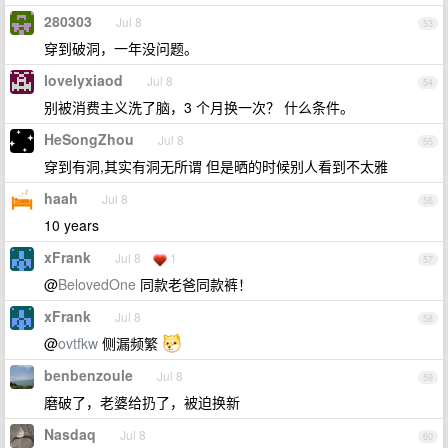
280303
Jul 8
53
穿到破洞，一年没问题。
lovelyxiaod
Jul 8
54
别被消费主义洗了脑，3 个月换一次？ 什么条件。
HeSongZhou
Jul 8
55
穿到有洞,其实有洞无所谓 但是晒的时候别人看到不太雅
haah
Jul 8
56
10 years
xFrank
Jul 8
1
57
@
BelovedOne
同款老爸同款裤！
xFrank
Jul 8
58
@
ovtfkw
侧漏频繁
benbenzoule
Jul 8
59
磨破了，老婆给扔了，被迫换新
Nasdaq
Jul 8
60