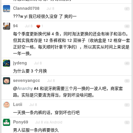
Clannad0708
Jul 8
47
???w yi 我已经很久没穿 了 爽的一
94
Jul 8
1
48
每个季度更新换代掉 4 条，同时淘汰更换的还会有袜子和浴巾。
但其实我库存是 12 条裤衩和 12 双袜子（收纳盒是 12 格穿一套
正好空一格，每天顺时针拿干净的），所以其实从时间上来说是
一年一换。
jydeng
Jul 8
49
为什么要 3 个月换
sevenyangcc
Jul 8
50
@
Anarchy
#4 和说牙刷需要三个月一换的一波人吧，商家套
路。实际是只要清洗得当，穿到坏没啥问题。
Lotii
Jul 8
51
一天换一条内裤的话，穿到坏也行吧
Pony69
Jul 8 via Android
52
男人征服一条内裤要很久