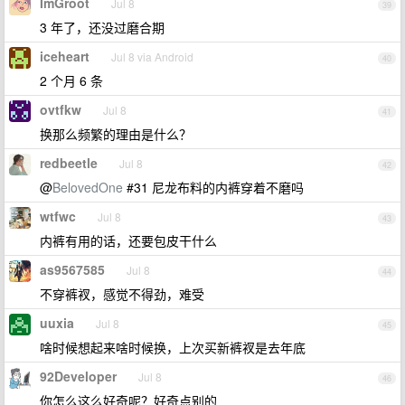
ImGroot
Jul 8
39
3 年了，还没过磨合期
iceheart
Jul 8 via Android
40
2 个月 6 条
ovtfkw
Jul 8
41
换那么频繁的理由是什么？
redbeetle
Jul 8
42
@
BelovedOne
#31 尼龙布料的内裤穿着不磨吗
wtfwc
Jul 8
43
内裤有用的话，还要包皮干什么
as9567585
Jul 8
44
不穿裤衩，感觉不得劲，难受
uuxia
Jul 8
45
啥时候想起来啥时候换，上次买新裤衩是去年底
92Developer
Jul 8
46
你怎么这么好奇呢？好奇点别的