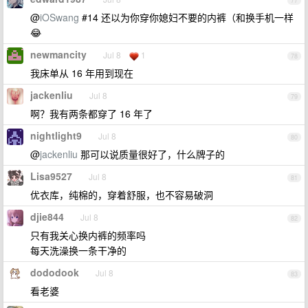
77
@
iOSwang
#14 还以为你穿你媳妇不要的内裤（和换手机一样
😂
newmancity
Jul 8
1
78
我床单从 16 年用到现在
jackenliu
Jul 8
79
啊？我有两条都穿了 16 年了
nightlight9
Jul 8
80
@
jackenliu
那可以说质量很好了，什么牌子的
Lisa9527
Jul 8
81
优衣库，纯棉的，穿着舒服，也不容易破洞
djie844
Jul 8
82
只有我关心换内裤的频率吗
每天洗澡换一条干净的
dododook
Jul 8
83
看老婆