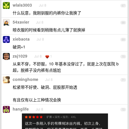
wlals3003
Jul 8
67
什么玩意，我刚驯服的内裤你让我换了
54xavier
Jul 8
68
晾衣服的时候看到稍微有点儿薄了就换掉
xiebaota
Jul 8
69
破洞+1
zsj1029
Jul 8
1
70
从来不穿，不舒服，10 年基本没穿过了，就是上次在医院 b
超，脱裤子没内裤有点尴尬
cominghome
Jul 8
71
松紧带不好使、破洞、屁股那开始透
有且仅有以上三种情况会换
hanglife
Jul 8
72