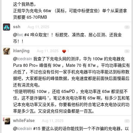
这个我熟悉，
正规华为充电头 66w （英标，可能中标便宜些）单个从渠道拿
货都要 65-70RMB
ssh
Aug 11, 2025
55
@
livc
#4 哗众取宠！！标题党、凑热度、居心叵测、还我金
币！！
itianjing
Aug 11, 2025
1
56
@
icedrain
我查了下充电头网的测评，华为 100w 的充电器充
Pura 80 Pro+ 峰值有 90w ，Mate 70 有 87w 。平均功率确实有
点低了，不过也没有任何一家手机充电器平均功率能达到标称数
据吧，大家都是标的峰值数据，充电速度都是前面快后面慢最后
还有涓流充电。
“但是明明标 100w ，还给 65wPD ，充电功率连 65w 都坚挺不
住，这不是诈骗吗 ”，笔记本充电功率有 65w 啊，标多少瓦和笔
记本充电功率又没关系，你要看他标的符合笔记本充电协议的功
率是多少瓦。又没说充任何设备都是一百瓦。
whileFalse
Aug 11, 2025
57
@
icedrain
#15 要这么说的话你能找到一个不诈骗的充电器，以