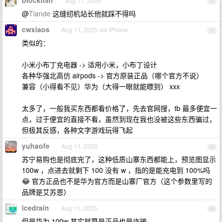
blockmin
Aug 11, 2025
12
@
Tiande
这缝纫机站长他就踩不得吗
cwxiaos
Aug 11, 2025 via iPhone
13
类似的：
小米小布丁充电器 -> 适用小米，小布丁设计
各种华强北高仿 airpods -> 官方原装正品（哪个官方不说）
兼容（小得看不见）华为（大得一眼就能瞟到） xxx
太多了，一般我买东西都看价格了，先去官网搜，tb 最多便宜一
点，过于便宜的直接不看，虽然到现在我也没被这些东西骗过，
但极其反感，各种文字游戏玩得飞起
yuhaofe
Aug 11, 2025
14
苏宁易购也是彻底完了，这种低质山寨东西都能上，预览图显示
100w ，点进去就剩下 100 没有 w ，指的是能充电到 100%吗
😂 官方正品也不是华为官方而是山寨厂官方（这个参数里写的
品牌是艾苏恩）
icedrain
Aug 11, 2025
15
但是华为 100w 其实就算是正品也是诈骗。。。