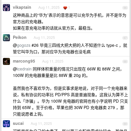
vikaptain
Aug 11, 2025
1
66
这种商品上的“华为”表示的意思是可以充华为手机，并不是华为
官方出的充电器。
如果在意充电功率的话就从官方买，最稳当。
Peikon
Aug 11, 2025
67
@
gogozs
#26 毕竟三四线大把大把的人不知道什么 type-c ，就
管它叫华为口，那对应华为充电器也没毛病
marcong95
Aug 11, 2025
68
@
icedrain
同样体积重量的情况只出现在 66W 和 88W 之间，
100W 的充电器重量是比 88W 重 20g 的。
虽然我也不喜欢华为，但是实事求是地说，对于同一个充电器来
说，私有协议的功率比 PD/PPS 高是普遍现象。这我认为算不上
什么「诈骗」。华为 100W 充电器的官网也有小字说明 PD 只支
持到 65W 。至于价格，苹果也把 30W PD 充电器卖 279 ，那
只能说愿者上钩。
sucai
Aug 11, 2025
69