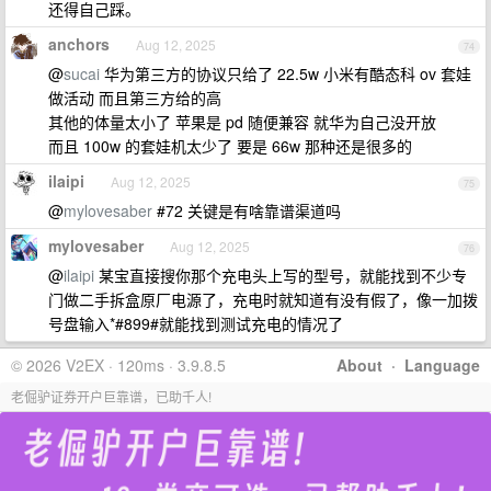
还得自己踩。
anchors
Aug 12, 2025
74
@
sucai
华为第三方的协议只给了 22.5w 小米有酷态科 ov 套娃
做活动 而且第三方给的高
其他的体量太小了 苹果是 pd 随便兼容 就华为自己没开放
而且 100w 的套娃机太少了 要是 66w 那种还是很多的
ilaipi
Aug 12, 2025
75
@
mylovesaber
#72 关键是有啥靠谱渠道吗
mylovesaber
Aug 12, 2025
76
@
ilaipi
某宝直接搜你那个充电头上写的型号，就能找到不少专
门做二手拆盒原厂电源了，充电时就知道有没有假了，像一加拨
号盘输入*#899#就能找到测试充电的情况了
© 2026 V2EX · 120ms · 3.9.8.5
About
·
Language
老倔驴证券开户巨靠谱，已助千人!