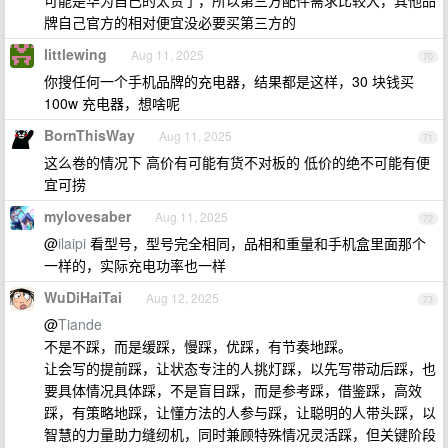
可能是华为自己的太贵了，所以第三方配件需求比较大，其他品
牌自己官方的相对便宜没必要买第三方的
littlewing
Aug 11, 2025
70
你搜任何一个手机品牌的充电器，结果都是这样，30 块钱买
100w 充电器，想啥呢
BornThisWay
Aug 11, 2025
71
这么卷的情况下 高价有可能有货不对板的 低价的绝不可能有便
宜可捞
mylovesaber
Aug 11, 2025
72
@
ilaipi
看型号，型号完全相同，品相和重量和手机盒里面那个
一样的，实际充电功率也一样
WuDiHaiTai
Aug 12, 2025
73
@
Tiande
不是不踩，而是缓踩，慢踩，优踩，有节奏地踩。
让会写的提前踩，让状态专注的人挑灯踩，以先写带动后踩，也
要具体情况具体踩，不是盲目踩，而是参考踩，借鉴踩，高效
踩，有策略地踩，让懂方法的人参与踩，让聪明的人带头踩，以
智慧的力量助力缝纫机，同时兼顾特殊情况灵活踩，但关键阶段