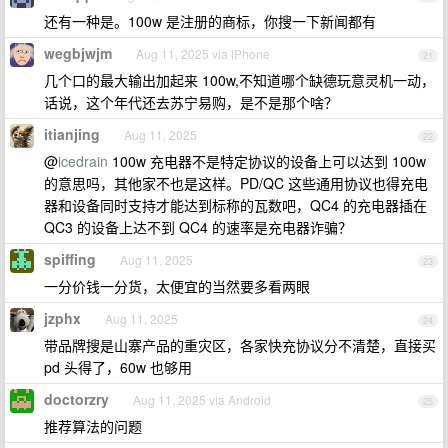
还有一种是。100w 是注册的商标，你搜一下新闻都有
wegbjwjm
Aug 11, 2025 via iPhone
21
几个口的最大输出加起来 100w,不知道哪个缺德玩意灵机一动，
话说，这个年代还去苏宁易购，是不是那个啥？
itianjing
Aug 11, 2025
22
@
icedrain
100w 充电器不是特定协议的设备上可以达到 100w
的意思吗，其他家不也是这样。PD/QC 这些通用协议也得充电
器和设备同时支持才能达到标称的瓦数吧，QC4 的充电器插在
QC3 的设备上达不到 QC4 的速率是充电器诈骗？
spiffing
Aug 11, 2025
23
一分价钱一分货，太便宜的当然要多看两眼
jzphx
Aug 11, 2025
24
带品牌搜是山寨产品的重灾区，各家快充协议分不清楚，直接买
pd 头得了，60w 也够用
doctorzry
Aug 11, 2025 via Android
25
推荐算法的问题