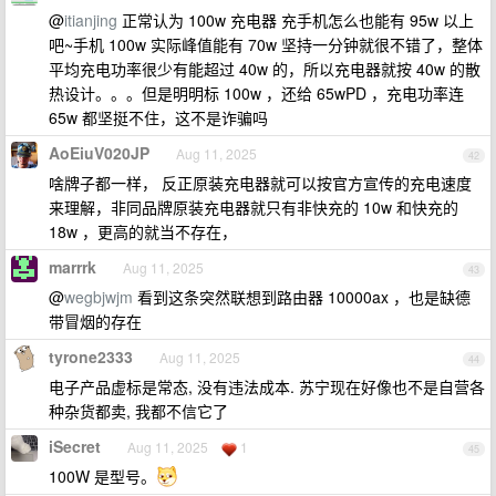
@
itianjing
正常认为 100w 充电器 充手机怎么也能有 95w 以上
吧~手机 100w 实际峰值能有 70w 坚持一分钟就很不错了，整体
平均充电功率很少有能超过 40w 的，所以充电器就按 40w 的散
热设计。。。但是明明标 100w ，还给 65wPD ，充电功率连
65w 都坚挺不住，这不是诈骗吗
AoEiuV020JP
Aug 11, 2025
42
啥牌子都一样， 反正原装充电器就可以按官方宣传的充电速度
来理解，非同品牌原装充电器就只有非快充的 10w 和快充的
18w ，更高的就当不存在，
marrrk
Aug 11, 2025
43
@
wegbjwjm
看到这条突然联想到路由器 10000ax ，也是缺德
带冒烟的存在
tyrone2333
Aug 11, 2025
44
电子产品虚标是常态, 没有违法成本. 苏宁现在好像也不是自营各
种杂货都卖, 我都不信它了
iSecret
Aug 11, 2025
1
45
100W 是型号。