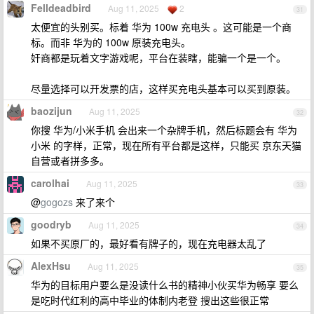
Felldeadbird
Aug 11, 2025
2
31
太便宜的头别买。标着 华为 100w 充电头 。这可能是一个商
标。而非 华为的 100w 原装充电头。
奸商都是玩着文字游戏呢，平台在装瞎，能骗一个是一个。
尽量选择可以开发票的店，这样买充电头基本可以买到原装。
baozijun
Aug 11, 2025
32
你搜 华为/小米手机 会出来一个杂牌手机，然后标题会有 华为
小米 的字样，正常，现在所有平台都是这样，只能买 京东天猫
自营或者拼多多。
carolhai
Aug 11, 2025
33
@
gogozs
来了来个
goodryb
Aug 11, 2025
34
如果不买原厂的，最好看有牌子的，现在充电器太乱了
AlexHsu
Aug 11, 2025
35
华为的目标用户要么是没读什么书的精神小伙买华为畅享 要么
是吃时代红利的高中毕业的体制内老登 搜出这些很正常