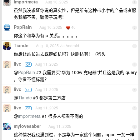
importmeta
Aug 10, 2025
1
虽然我没求证你说的真实性，但是所有这种带小字的产品或者服
务我都不买，骗傻子玩呢！
PopRain
Aug 10, 2025
40
2
你这个和华为有 p 关系。。。。。
Tiande
Aug 10, 2025 via Android
3
你想让站长进去踩缝纫机吗？快删帖啊！（狗头
livc
Aug 11, 2025
OP
4
@
PopRain
#2 我需要买“华为 100w 充电器”并且这是我的 query
，你看不懂标题？
livc
Aug 11, 2025
OP
5
@
Tiande
#3 都是第三方店
livc
Aug 11, 2025
OP
6
@
importmeta
#1 很多人都看不到的
mylovesaber
Aug 11, 2025
7
这种情况我也遇到过，不是华为一家这个问题，oppo 一加一样