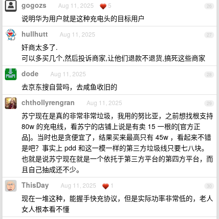
gogozs
Aug 11, 2025
5
26
说明华为用户就是这种充电头的目标用户
hullhutt
Aug 11, 2025
27
奸商太多了.
可以多买几个,然后投诉商家,让他们退款不退货,搞死这些商家
dode
Aug 11, 2025
28
去京东搜自营吗，去咸鱼收旧的
chthollyrengran
Aug 11, 2025
29
苏宁现在是真的非常非常垃圾，我用的努比亚，之前想找根支持
80w 的充电线，看苏宁的店铺上说是有卖 15 一根的[官方正
品]。当时也是贪便宜了，结果买来最高只有 45w ，看起来不错
是吧？事实上 pdd 和这一模一样的第三方垃圾线只要七八块。
也就是说苏宁现在就是一个依托于第三方平台的第四方平台，而
且自己抽成还不少。
ThisDay
Aug 11, 2025
1
30
现在一堆这种，能握手快充协议，但是实际功率非常低的，老人
女人根本看不懂