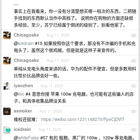
---
事实上在我看来，你一没有分清楚想买哪一档次的东西，二把随
手找到的东西默认当作中高档了。 说明你在购物的方面还缺很
多经验，至少，苏宁已经属于倒闭的级别了，别看他家了。
Chicagoake
Aug 11, 2025
59
@
icedrain
#15 如果按照你这个要求，那没有不诈骗的手机和充
电头了，虽然这个很鸡贼，但是就是这样子来宣传的。
Chicagoake
Aug 11, 2025
60
单纯从充电头角度来讲的话，华为的配件不便宜，但是多数用料
比性价比品牌会好一些。
iyaozhen
Aug 11, 2025
61
@
livc
#4 意思你搜 苹果 100w 充电器，也可能有这些骗人的店
子，和具体收集品牌没关系
asmoker
Aug 11, 2025
62
维权还挺难：
https://weibo.com/1231148270/PpeCjDVlT
icedrain
Aug 11, 2025
63
@
whileFalse
#57 有的 粗粮、黑厂的 100w 、120w 等充电器，