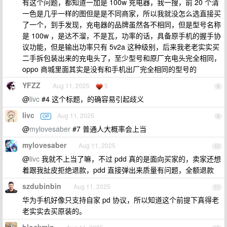
有这个问题，都知道一加是 100w 充电器，我一搜，前 20 个清
一色是几乎一样的图但是是不同商家，所以我就没怎么选直接买
了一个，到手发现，充电器的品牌虽然各不相同，但是型号名称
是 100w ，是达不溜，不是瓦，功率的话，具备原手机的握手协
议功能，但是输出功率只有 5v2a 这种级别，后来我老老实实买
二手拆包装出来的充电头了，至少型号和原厂充电头完全相同，
oppo 商城里面其实是没有和手机出厂完全相同的型号的
YFZZ
Aug 11, 2025
5
8
@
livc
#4 这个标题，的确容易引起歧义
livc
Aug 11, 2025
OP
9
@
mylovesaber
#7 普通人大概率会上当
mylovesaber
Aug 11, 2025
10
@
livc
我就不上当了嘛，不过 pdd 真的是面向买家的，卖家还想
着跟我扯皮拒绝退款，pdd 直接弹出来质量有问题，全额退款
szdubinbin
Aug 11, 2025
11
华为手机好像只支持自家 pd 协议，所以知道这个前提下真得老
老实实去买原装的。