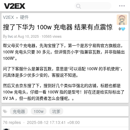
V2EX
硬件
›
搜了下华为 100w 充电器 结果有点震惊
0
By
livc
at Aug 10, 2025 · 10565 views
帮父母买个充电器，先淘宝搜了下，第一个是苏宁易购官方旗舰店，
100W 充电头只要 30 多元，但详情页小字“指兼容瓦数，并非指输出
100W”。
问了下客服什么是兼容瓦数，意思是“可以适配 100W 的手机使用”，
问具体是多少伏多少安的，客服说不知道。
然后又去京东搜了下，搜到好几个类似华强北的店铺，标题也都是
100w 充电头，仔细一看 100W 指的是型号！好在还是给实际标出了
5V 3A ，但一般的消费者怎么会懂呢。。
充电器
100w
坑爹
76 replies
•
2025-08-12 17:13:41 +08:00