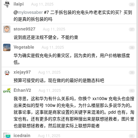
ilaipi
Aug 11, 2025
36
@
mylovesaber
#7 二手拆包装的充电头咋老老实实的买？买到
的是真的拆包装的吗
stone9527
Aug 11, 2025
37
说到底还是法规不健全，不能约束
Vegetable
Aug 11, 2025
38
华为确实是假充电头的重灾区，因为卖的贵，用户价格敏感度
低。
xiejay97
Aug 11, 2025
39
预算可接受的话，现在做的的最好的是酷态科吧
EthanV2
Aug 11, 2025
40
我寻思，这和华为有什么关系吗，你换个 xx100w 充电头也会搜
出来类似的型号 100w 的充电头，为什么楼层那么多说华为的。
就事论事，这事就是商家设置的关键字来混淆的。pdd 也有，淘
宝也有。还有更多的京东还有那种搜出来是联想拯救者，图片里
也是联想拯救者，然后就是实际上联想异能者
icedrain
Aug 11, 2025
41