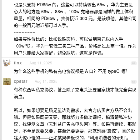
也是只支持 PD65w 的，这些可以持续输出 65w ，华为主要恶
心人的地方是 66w 、88w 、100w 充电器都是同样的做工体积
重量，相同的 PD65w ，卖价接近 300 元。是该喷他。其他公司
的一般百元附近都可以入手。
--------------
如果买性价比的：比如说酷态科，可以做到百元以内入手
100wPD 。华为一套做工卖三种产品，价格高过友商一倍。作为
用户只能给大家提醒，避免踩坑，这就是诈骗。
tinx
Aug 11, 2025
64
为什么这些手机的私有充电协议都是 A 口？不用 typeC 呢？
cpstar
Aug 11, 2025
65
有种东西叫私充协议，甚至除了充电头还要自家线才能完全实现
满血。
所以，如果想要足质足量达到需求，去官方店买官方品不会出
错。但是如果既要又要，那就努力多做功课吧，搞清楚私冲协
议，找评测文章（无利益广告充电头网）等。如果再继续，那就
是，不单是既要又要，甚至还要更要，那就别感“震惊”，真的没
啥大惊小怪的——正如某果老板说的，“利用消费者的无知”。