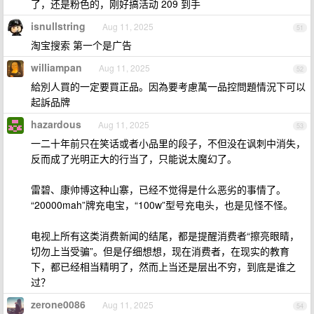
了，还是粉色的，刚好搞活动 209 到手
isnullstring
Aug 11, 2025
51
淘宝搜索 第一个是广告
williampan
Aug 11, 2025
52
給別人買的一定要買正品。因為要考慮萬一品控問題情況下可以
起訴品牌
hazardous
Aug 11, 2025
53
一二十年前只在笑话或者小品里的段子，不但没在讽刺中消失，
反而成了光明正大的行当了，只能说太魔幻了。
雷碧、康帅博这种山寨，已经不觉得是什么恶劣的事情了。
“20000mah”牌充电宝，“100w”型号充电头，也是见怪不怪。
电视上所有这类消费新闻的结尾，都是提醒消费者“擦亮眼睛，
切勿上当受骗”。但是仔细想想，现在消费者，在现实的教育
下，都已经相当精明了，然而上当还是层出不穷，到底是谁之
过？
zerone0086
Aug 11, 2025
54