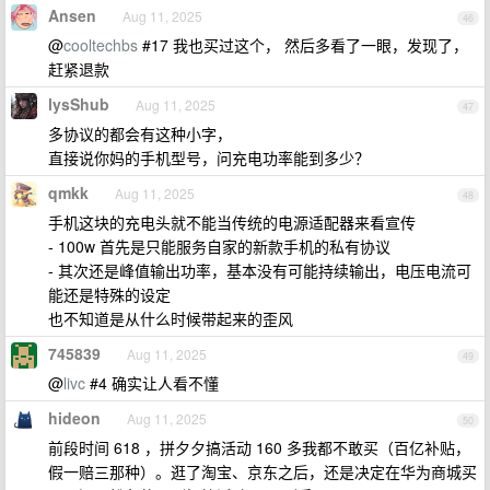
Ansen
Aug 11, 2025
46
@
cooltechbs
#17 我也买过这个， 然后多看了一眼，发现了，
赶紧退款
lysShub
Aug 11, 2025
47
多协议的都会有这种小字，
直接说你妈的手机型号，问充电功率能到多少？
qmkk
Aug 11, 2025
48
手机这块的充电头就不能当传统的电源适配器来看宣传
- 100w 首先是只能服务自家的新款手机的私有协议
- 其次还是峰值输出功率，基本没有可能持续输出，电压电流可
能还是特殊的设定
也不知道是从什么时候带起来的歪风
745839
Aug 11, 2025
49
@
livc
#4 确实让人看不懂
hideon
Aug 11, 2025
50
前段时间 618 ，拼夕夕搞活动 160 多我都不敢买（百亿补贴，
假一赔三那种）。逛了淘宝、京东之后，还是决定在华为商城买