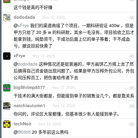
这个钱是真的不好赚
dododada
Nov 12, 2025
66
@
xFrye
我们的渠道商接了个项目，一期科研验证 400w ，但是
甲方只给了 20 多 w 的科研款，其余一毛没有，项目验收之后才
能拿到钱，纯垫资干，干成功后面上亿的单子等着；干不成血
亏，据说目前快黄了
xFrye
Nov 12, 2025
67
@
dododada
这种情况还是挺普遍的，甲方画饼乙方搭上去了然
后搞得自己资金链出现问题了。结果是甲方压榨外包公司，外包
公司压榨员工，把伤害给传递下去
bigShrimp8577
Nov 12, 2025
68
干技术的满大街都是，但能接到单子的销售没几个，都是靠关系
natchiautumn1
Nov 12, 2025
69
你问的，评论区大家都懂，但基本很少有人能接到单子。
techNoir
Nov 12, 2025
70
@
lff0305
20 多年前这么黑吗