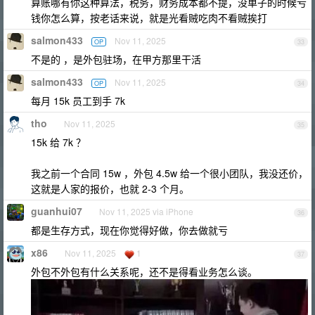
算账哪有你这种算法，税务，财务成本都不提，没单子的时候亏
钱你怎么算，按老话来说，就是光看贼吃肉不看贼挨打
salmon433
Nov 11, 2025
OP
33
不是的 ，是外包驻场，在甲方那里干活
salmon433
Nov 11, 2025
OP
34
每月 15k 员工到手 7k
tho
Nov 11, 2025
35
15k 给 7k ？
我之前一个合同 15w ，外包 4.5w 给一个很小团队，我没还价，
这就是人家的报价，也就 2-3 个月。
guanhui07
Nov 11, 2025 via iPhone
36
都是生存方式，现在你觉得好做，你去做就亏
x86
Nov 11, 2025
1
37
外包不外包有什么关系呢，还不是得看业务怎么谈。