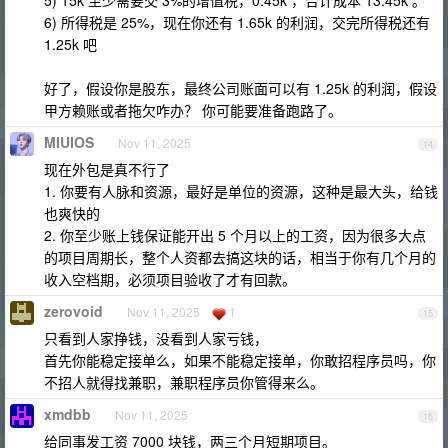
5) 15k 至少需要交 3%的增值税，0.45k ，合计成本 13.45k 。
6) 所得税是 25%，现在你还有 1.65k 的利润，交完所得税还有
1.25k 吧
好了，假设你是股东，最终公司账面可以有 1.25k 的利润，假设
甲方赖账或者拖欠咋办？ 你可能要准备跑路了。
MIUIOS
Nov 11, 2025
14
现在外包是真不行了
1. 你要有人脉和资源，最好是单位的资源，这种是最大头，给钱
也爽快的
2. 你至少账上钱保证能开出 5 个月以上的工资，因为很多大点
的项目周期长，整个人资都去搞这块的话，相当于你有几个月的
收入空档期，必须项目验收了才有回款。
zerovoid
Nov 11, 2025
1
15
只看到人家挣钱，没看到人家亏钱，
首先你能稳定接单么，如果不能稳定接单，你敢招程序员吗，你
不招人就得找兼职，兼职程序员你管得来么。
xmdbb
Nov 11, 2025
16
给同事发工资 7000 块钱，两三个月短期项目。