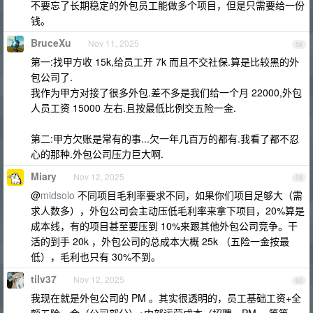
不要忘了长期稳定的外包员工能做多个项目，但是只需要给一份
钱。
BruceXu
Nov 11, 2025
58
第一:找甲方收 15k,给员工开 7k 而且不交社保.算是比较黑的外
包公司了.
我作为甲方对接了很多外包.差不多是我们给一个月 22000,外包
人员工资 15000 左右.且按最低比例交五险一金.
第二:甲方欠账是常有的事...欠一年几百万的都有.我看了都不忍
心的那种.外包公司压力巨大啊.
Miary
Nov 12, 2025
59
@
midsolo
不同项目毛利率要求不同，如果你们项目足够大（需
求人数多），外包公司会主动压低毛利率来拿下项目，20%算是
成本线，有的项目甚至要压到 10%来跟其他外包公司竞争。干
活的到手 20k ，外包公司的总成本大概 25k （五险一金按最
低），毛利也只有 30%不到。
tilv37
Nov 12, 2025
60
我现在就是外包公司的 PM 。其实很透明的，员工基础工资+全