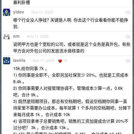
暴利卧槽
yidev
Nov 11, 2025
11
哪个行业没人挣钱? 关键是人啊. 你去这个行业看看你能不能挣
到.
ern
Nov 11, 2025
12
说明甲方也是个宽松的公司，或者就是这个业务是真外包，有些
甲方会对外包公司的发放流水做核查的
laviris
Nov 11, 2025
10
13
15k,给你同事 7k ，
1) 你同事是全职不，全职另加社保至少 20%，也就是工资成本
8.4k 。
2) 你同事需要人对接管理协调不，管理成本少算一点，0.6k
吧，合计 9k 。
3) 既然是短期项目，那总有空档期吧，假设空档期你同事一直
待家里不需要办公成本，每年就算 1 个多月的空档期吧，分摊下
来每月成本 1k ，合计成本 10k
4) 谈项目拿单子总要销售吧，销售的工资加提成合计算 20%不
过分吧？ 3k ，合计成本 13k 。