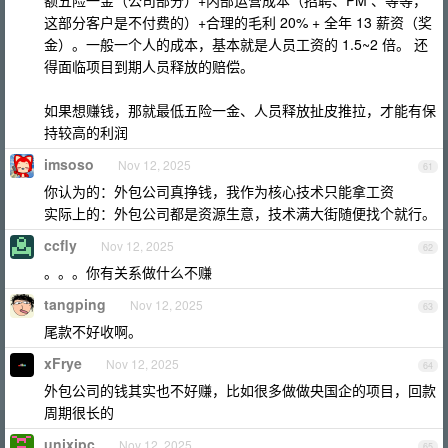
额五险一金（公司部分）+内部运营成本（招聘、PM 、等等，
这部分客户是不付费的）+合理的毛利 20% + 全年 13 薪资（奖
金）。一般一个人的成本，基本就是人员工资的 1.5~2 倍。 还
得面临项目到期人员释放的赔偿。
如果想赚钱，那就最低五险一金、人员释放扯皮推拉，才能有保
持较高的利润
imsoso
Nov 12, 2025
61
你认为的：外包公司真挣钱，我作为核心技术只能拿工资
实际上的：外包公司都是资源生意，技术满大街随便找个就行。
ccfly
Nov 12, 2025
62
。。。你有关系做什么不赚
tangping
Nov 12, 2025
63
尾款不好收啊。
xFrye
Nov 12, 2025
64
外包公司的钱其实也不好赚，比如很多做做央国企的项目，回款
周期很长的
unixipc
Nov 12, 2025
65