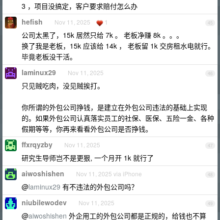
3 ，项目没搞定，客户要求赔付怎么办
hefish
Nov 11, 2025
1
45
公司太黑了，15k 居然只给 7k 。 老板净赚 8k 。。。
换了我是老板，15k 应该给 14k ， 老板留 1k 交房租水电就行。
毕竟老板没干活。
laminux29
Nov 11, 2025
46
只见贼吃肉，没见贼挨打。
你所谓的外包公司挣钱，是建立在外包公司违法的基础上实现
的。如果外包公司认真落实员工的社保、医保、五险一金、各种
假期等等，你再来看看外包公司是否挣钱。
ffxrqyzby
Nov 11, 2025
47
研究生导师岂不是更狠, 一个月开 1k 就行了
aiwoshishen
Nov 11, 2025 via iPhone
48
@
laminux29
有不违法的外包公司吗？
niubilewodev
Nov 11, 2025
49
@
aiwoshishen
外企用工的外包公司都是正规的，给钱也不算