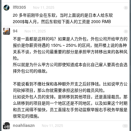
lff0305
Nov 11, 2025
8
20 多年前刚毕业在东软，当时上面说的是日本人给东软
2000$每人月，然后东软给下面人的工资是 2000 RMB
94
Nov 11, 2025
9
不是一直都是这样的吗？如果是人力外包，外包公司开给甲方的
报价是你薪资待遇的 150% ~ 250% 的区间，抛开楼上说的各种
关系不谈，外包公司最重要的部分是承担甲方转移出来的各种风
险。
所以就是为什么甲方公司即使知道成本会比自己雇人要高也会选
择外包公司的缘故。
不能说看到不缴社保和各种额外开支之后好挣钱。比如说甲方公
司砍掉项目，那么你就需要承担这部分的裁员风险。
比如说外包人员的安排。是转移到其他项目，还是直接裁员。那
么转移到的项目是同一个地区还是不同地区，以及如果这个时期
和员工闹得不愉快，员工直接左手劳动监察举报右手税务举报是
很常见的措施。
noahliaszn
Nov 11, 2025
10