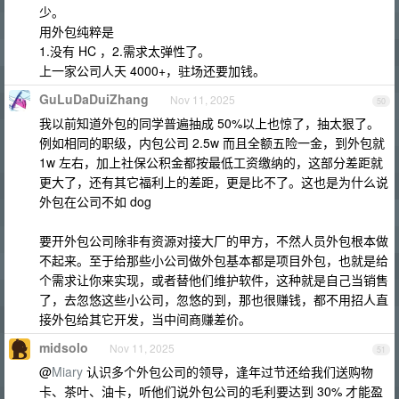
少。
用外包纯粹是
1.没有 HC ，2.需求太弹性了。
上一家公司人天 4000+，驻场还要加钱。
GuLuDaDuiZhang
Nov 11, 2025
50
我以前知道外包的同学普遍抽成 50%以上也惊了，抽太狠了。
例如相同的职级，内包公司 2.5w 而且全额五险一金，到外包就
1w 左右，加上社保公积金都按最低工资缴纳的，这部分差距就
更大了，还有其它福利上的差距，更是比不了。这也是为什么说
外包在公司不如 dog
要开外包公司除非有资源对接大厂的甲方，不然人员外包根本做
不起来。至于给那些小公司做外包基本都是项目外包，也就是给
个需求让你来实现，或者替他们维护软件，这种就是自己当销售
了，去忽悠这些小公司，忽悠的到，那也很赚钱，都不用招人直
接外包给其它开发，当中间商赚差价。
midsolo
Nov 11, 2025
51
@
Miary
认识多个外包公司的领导，逢年过节还给我们送购物
卡、茶叶、油卡，听他们说外包公司的毛利要达到 30% 才能盈