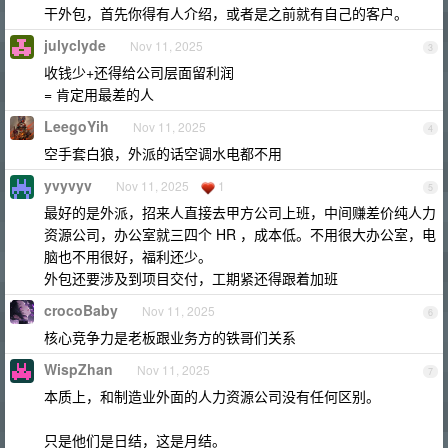
干外包，首先你得有人介绍，或者是之前就有自己的客户。
julyclyde
Nov 11, 2025
3
收钱少+还得给公司层面留利润
= 肯定用最差的人
LeegoYih
Nov 11, 2025
4
空手套白狼，外派的话空调水电都不用
yvyvyv
Nov 11, 2025
1
5
最好的是外派，招来人直接去甲方公司上班，中间赚差价纯人力
资源公司，办公室就三四个 HR ，成本低。不用很大办公室，电
脑也不用很好，福利还少。
外包还要涉及到项目交付，工期紧还得跟着加班
crocoBaby
Nov 11, 2025
6
核心竞争力是老板跟业务方的铁哥们关系
WispZhan
Nov 11, 2025
7
本质上，和制造业外面的人力资源公司没有任何区别。
只是他们是日结，这是月结。