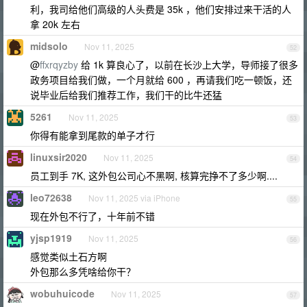
利，我司给他们高级的人头费是 35k ，他们安排过来干活的人
拿 20k 左右
midsolo
Nov 11, 2025
52
@
ffxrqyzby
给 1k 算良心了，以前在长沙上大学，导师接了很多
政务项目给我们做，一个月就给 600 ，再请我们吃一顿饭，还
说毕业后给我们推荐工作，我们干的比牛还猛
5261
Nov 11, 2025
53
你得有能拿到尾款的单子才行
linuxsir2020
Nov 11, 2025
54
员工到手 7K, 这外包公司心不黑啊, 核算完挣不了多少啊....
leo72638
Nov 11, 2025 via iPhone
55
现在外包不行了，十年前不错
yjsp1919
Nov 11, 2025
56
感觉类似土石方啊
外包那么多凭啥给你干？
wobuhuicode
Nov 11, 2025
57