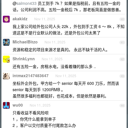
@
salmon433
员工到手 7k ？如果是指税前，且有五险一金的
话，公司利润不高。五险一金税后 7k ，那老板简直是做慈善。
akakidz
Nov 11, 2025
40
我上家公司给外包公司人头 22k ，外包到手工资 6 ～ 8k ，不知
道这是不是行业默认的做法，还是外包公司太黑了
MichaelBitzo
Nov 11, 2025
41
资源和稳定的项目来源才是真的。 永远不缺干活的人。
ShrinkLynn
Nov 11, 2025
42
还有五险一金，房租水电，没看着赚的那么多 ..
intmax2147483647
Nov 11, 2025
43
坐标外企外包，甲方给一个 senior 每天开 600 刀乐，然而该
senior 每天到手 1200RMB 。
虽然很多福利也都挺好，也花成本，但是依然是暴利。
wu00
Nov 11, 2025
44
只看收益不看风险呗
1 ，你凭什么能拿到单子
2 ，客户以交付质量不付尾款怎么办