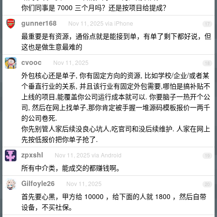
你们同事是 7000 三个月吗？还是按项目给提成？
gunner168
Nov 11, 2025 via iPhone
17
最重要是有资源，通俗点就是能接到单，有单了剩下都好说，但
这也是做生意最难的
cvooc
Nov 11, 2025
18
外包核心还是单子, 你有固定方向的资源, 比如学校/企业/或者某
个垂直行业的关系, 并且该行业有固定外包需要,哪怕是搞补贴不
上线的项目,能覆盖你公司运行成本就可以. 你要脑子一热开个公
司, 然后在网上找单子,那你肯定被手握一堆源码模板报价一两千
的公司卷死.
你先别管人家后续没良心坑人,吃官司和没后续维护. 人家在网上
先按低报价把你单子抢了.
zpxshl
Nov 11, 2025 via Android
19
所有中介类，能成交的都赚钱啊。
Gilfoyle26
Nov 11, 2025
20
首先要心黑，甲方给 10000 ，给下面的人就 1800 ，然后自带
设备，不买社保。