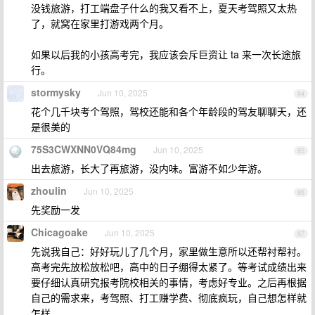
没钱旅游，打工端盘子什么的我又看不上，夏天考驾照又太热
了，就窝在家里打游戏两个月。
如果以后我的小孩高考完，我应该会斥巨资让 ta 来一次长途旅
行。
stormysky
Jun 10, 2025
84
花个几千块考个驾照，驾校还能和各个年龄段的驾友聊聊天，还
是很美的
75S3CWXNN0VQ84mg
Jun 10, 2025
85
出去旅游，长大了再旅游，没内味。富游不如少年游。
zhoulin
Jun 10, 2025
86
先奖励一发
Chicagoake
Jun 10, 2025
87
先说我自己：好好玩儿了几个月，家里做生意所以还帮衬帮衬。
高考完先放松放松吧，高中的日子绷得太紧了。等考试成绩出来
要仔细认真研究报考院校相关的事情，考虑好专业。之后再根据
自己的需求来，考驾照、打工赚学费、彻底疯玩，自己想怎样就
怎样。