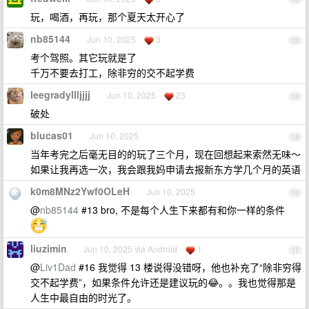
玩，喝酒，再玩，那个夏天太开心了
nb85144
Jun 10, 2025
3
13
考个驾照。其它玩就是了
千万不要去打工，除非穷的交不起学费
leegradyllljjjj
Jun 10, 2025
23
14
破处
blucas01
Jun 10, 2025
15
当年考完之后毫无目的的玩了三个月，现在回想起来索然无味～
如果让我再选一次，我会跟我妈申请去报新东方学几个月的英语
k0m8MNz2Ywf0OLeH
Jun 10, 2025
16
@
nb85144
#13 bro, 不是每个人生下来都有和你一样的条件
liuzimin
Jun 10, 2025 via Android
1
17
@
Liv1Dad
#16 我觉得 13 楼说得没错呀，他也补充了“除非穷得
交不起学费”，如果条件允许还是建议玩的😂。。我也觉得那是
人生中最自由的时光了。