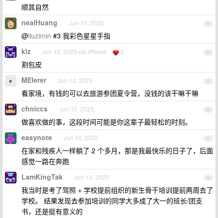
顺其自然
nealHuang
Jun 10, 2025
63
@
liuzimin
#3 我彩色星星手指
kiz
Jun 10, 2025 via iPhone
2
64
割包皮
MEIerer
Jun 10, 2025
65
看家境，有钱的可以去旅游参团夏令营，没钱的该干嘛干嘛
chniccs
Jun 10, 2025
66
做喜欢做的事，这段时间可能是你这辈子最轻松的时刻。
easynote
Jun 10, 2025
67
在家和残疾人一样躺了 2 个多月，那是我最快乐的日子了，后面
感觉一路在奔跑
LamKingTak
Jun 10, 2025
68
我当时是考了驾照 + 学校提前组织的新生骨干培训提前两周去了
学校。 结果发现去参加培训的同学大多成了大一的班长/团支
书，还是挺有意义的