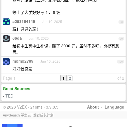
等上了大学好好考 4 、6 级
a253164149
Jun 10, 2025
98
玩！好好的玩！
66da
Jun 10, 2025
99
给初中生高中生补课，赚了 3000 元，虽然不多吧，也挺有意
思。
momo2789
Jun 10, 2025
100
好好谈恋爱
Page 1
1
of 2
2
Great Sources
TED
›
© 2026 V2EX · 216ms · 3.9.8.5
About
·
Language
AnySearch 学生&开发者成长计划