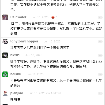
工作，实在找不到就干餐馆服务员也行，别在大学里学成书呆
子。
Rainwater
Jun 10, 2025
7
47
12 年，那时候高考结束也是在干农活；本来报的土木工程，学
校打电话过来问要不要接受调剂，然后就上了计算机专业。真是
命啊
tonytonychopper
Jun 10, 2025
48
那年考完之后在深圳打了一个暑假的黑工
bk201
Jun 10, 2025
49
哪个学校好，选哪个，专业这东西没意义，现在这时局什么行业
都不好找工作。然后呢好学校出国的机会多，出国吧。
heishu
Jun 10, 2025
50
不是所有时间都需要过的有意义，玩一个暑假就当做对前十几年
的救赎
pianjiao
Jun 10, 2025 via Android
51
啪啪啪