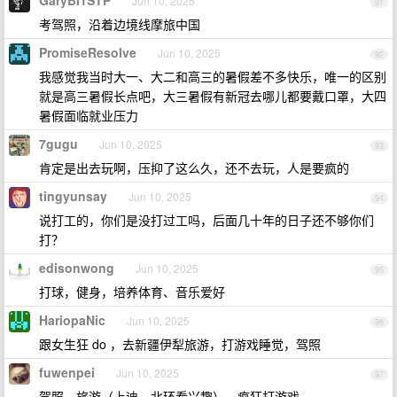
GaryBI1STP
Jun 10, 2025
91
考驾照，沿着边境线摩旅中国
PromiseResolve
Jun 10, 2025
92
我感觉我当时大一、大二和高三的暑假差不多快乐，唯一的区别
就是高三暑假长点吧，大三暑假有新冠去哪儿都要戴口罩，大四
暑假面临就业压力
7gugu
Jun 10, 2025
93
肯定是出去玩啊，压抑了这么久，还不去玩，人是要疯的
tingyunsay
Jun 10, 2025
94
说打工的，你们是没打过工吗，后面几十年的日子还不够你们
打？
edisonwong
Jun 10, 2025
95
打球，健身，培养体育、音乐爱好
HariopaNic
Jun 10, 2025
96
跟女生狂 do ，去新疆伊犁旅游，打游戏睡觉，驾照
fuwenpei
Jun 10, 2025
97
驾照，旅游（上迪、北环看兴趣），疯狂打游戏。