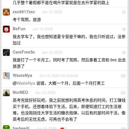
几乎整个暑假都不是在喝升学宴就是在去升学宴的路上
zsc8917zsc
Jun 10, 2025
7
考个驾照，旅游
BeFun
Jun 10, 2025
8
我去学车了，我也想知道夏令营是干嘛的，我也只听说过，没参
加过
CareFreeSc
Jun 10, 2025
9
我是打了一个半月工，同时考了驾照，然后拿着工资和 bro 出去
旅游了
WasteNya
Jun 10, 2025 via Android
10
@
WasteNya
说错，大概一个月，后面一个月打黑工
NotNEO
Jun 10, 2025
11
高考完就好好玩吧，我之前就想利用高考休息的时间，打工赚钱
买个手机，还想着体验下生活，后来，即便知道打工的生活艰
难，也没阻挡住大学生活的糖衣炮弹，以后有的是时间干活，像
高考后的无忧无虑，可再也不会有了
fredweili
Jun 10, 2025
5
12