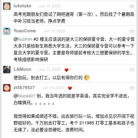
lukeluke
Jun 10, 2025
69
高考完跟朋友们尝试了网吧通宵（第一次）。然后找了个暑期高
中补习班当老师，挣点学费
YuanCome
Jun 10, 2025
70
@
liuzimin
#2 楼主应该说的是大三的保研夏令营，大一的夏令营
大多只是给新生熟悉大学生活，大三的保研夏令营可以参考一下
复旦大学的夏令营，主要是导师提前考核大三想要保研的学生，
考核成绩影响保研
LAMoon
Jun 10, 2025
1
71
使劲玩，别去打工，以后有得你打的
zt5b79527
Jun 10, 2025
1
72
@
blucas01
别，我当年选的就是学英语，其实完全学不进去，
白瞎俩月。。。。。。
我觉得如果成绩还不错，出去旅行玩一玩，增加点见识开阔下视
野挺好的，千万别去打零工，考个 211985 打零工基本和孩子也
无缘了，没必要没苦硬吃，浪费时间。