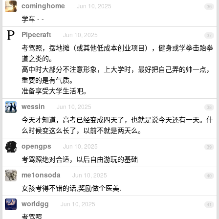
cominghome
Jun 10, 2025
36
学车 - -
Pipecraft
Jun 10, 2025
37
考驾照，摆地摊（或其他低成本创业项目），健身或学拳击跆拳
道之类的。
高中时大部分不注意形象，上大学时，最好把自己弄的帅一点，
重要的是有气质。
准备享受大学生活吧。
wessin
Jun 10, 2025
38
今天才知道，高考已经变成四天了，也就是说今天还有一天。什
么时候变这么长了，以前不就是两天么。
opengps
Jun 10, 2025
39
考驾照绝对合适，以后自由游玩的基础
me1onsoda
Jun 10, 2025
40
女孩考得不错的话,奖励做个医美.
worldgg
Jun 10, 2025
41
考驾照