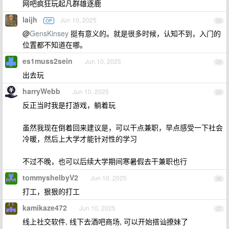
网吧疯狂玩起凡群雄逐鹿
laijh
Jun 10, 2025
OP
23
@
GensKinsey
挺有意义的。就是很多时候，认知不到，入门的
位置都不知道在哪。
es1muss2sein
Jun 10, 2025
24
出去玩
harryWebb
Jun 10, 2025
25
反正当时我是打游戏，躺着玩
虽然我现在倒着回来建议是，可以干点兼职，早点感受一下社会
冷暖，然后上大学才能针对性的学习
不过不晚，也可以后续大学期间寒暑假去干兼职也行
tommyshelbyV2
Jun 10, 2025
26
打工，狠狠的打工
kamikaze472
Jun 10, 2025
27
线上社交软件, 线下去酒吧商场, 可以开始搭讪撩妹了