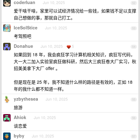
coderluan
Jun 10, 2025
52
爱干啥干啥，家里可以试经济情况给一些钱，如果钱不足以支撑
自己想做的事，那就自己打工。
IceSolStice
Jun 10, 2025
53
考驾照吧
Donahue
Jun 10, 2025
5
54
如果回到 18 年，我会疯狂学习计算机相关知识，疯狂写代码，
大一大二加入实验室疯狂做科研，然后大三疯狂卷大厂实习，秋
招美美拿下大厂 offer 。
但是现在是 25 年，我不知道什么样的路径是有效的，正如 18
年的我什么都不知道一样。
yzbythesea
Jun 10, 2025
55
旅游
Ahiok
Jun 10, 2025
56
谈恋爱
byby
Jun 10, 2025
57