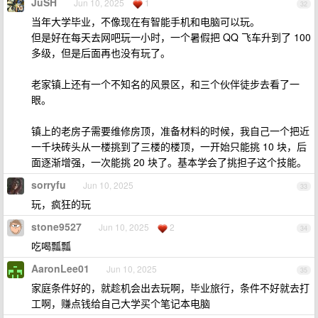
JuSH
Jun 10, 2025
1
32
当年大学毕业，不像现在有智能手机和电脑可以玩。
但是好在每天去网吧玩一小时，一个暑假把 QQ 飞车升到了 100
多级，但是后面再也没有玩了。
老家镇上还有一个不知名的风景区，和三个伙伴徒步去看了一
眼。
镇上的老房子需要维修房顶，准备材料的时候，我自己一个把近
一千块砖头从一楼挑到了三楼的楼顶，一开始只能挑 10 块，后
面逐渐增强，一次能挑 20 块了。基本学会了挑担子这个技能。
sorryfu
Jun 10, 2025
33
玩，疯狂的玩
stone9527
Jun 10, 2025
2
34
吃喝瓢瓢
AaronLee01
Jun 10, 2025
35
家庭条件好的，就趁机会出去玩啊，毕业旅行，条件不好就去打
工啊，赚点钱给自己大学买个笔记本电脑