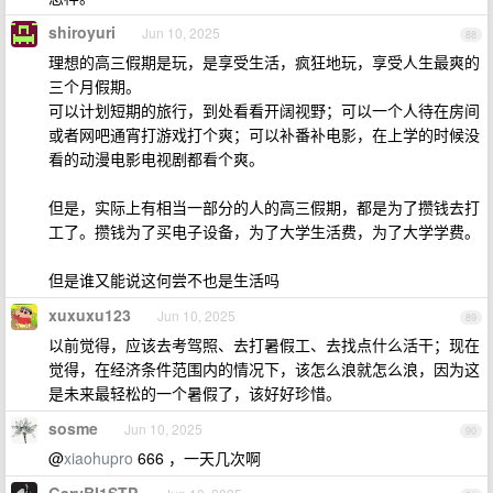
shiroyuri
Jun 10, 2025
88
理想的高三假期是玩，是享受生活，疯狂地玩，享受人生最爽的
三个月假期。
可以计划短期的旅行，到处看看开阔视野；可以一个人待在房间
或者网吧通宵打游戏打个爽；可以补番补电影，在上学的时候没
看的动漫电影电视剧都看个爽。
但是，实际上有相当一部分的人的高三假期，都是为了攒钱去打
工了。攒钱为了买电子设备，为了大学生活费，为了大学学费。
但是谁又能说这何尝不也是生活吗
xuxuxu123
Jun 10, 2025
89
以前觉得，应该去考驾照、去打暑假工、去找点什么活干；现在
觉得，在经济条件范围内的情况下，该怎么浪就怎么浪，因为这
是未来最轻松的一个暑假了，该好好珍惜。
sosme
Jun 10, 2025
90
@
xiaohupro
666 ，一天几次啊