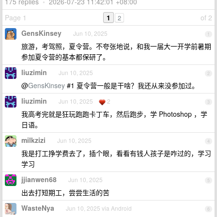
175 replies
•
2026-07-23 11:42:01 +08:00
Page 1
1
of 2
2
GensKinsey
Jun 10, 2025
1
旅游，考驾照，夏令营。不夸张地说，和我一届大一开学前暑期
参加夏令营的基本都保研了。
liuzimin
Jun 10, 2025
2
@
GensKinsey
#1 夏令营一般是干啥？我还从来没参加过。
liuzimin
Jun 10, 2025
2
3
我高考完就是狂玩跑跑卡丁车，然后跑步，学 Photoshop ，学
日语。
milkzizi
Jun 10, 2025
4
我是打工挣学费去了，插个眼，看看有钱人孩子是咋过的，学习
学习
jjianwen68
Jun 10, 2025
5
出去打短期工，尝尝生活的苦
WasteNya
Jun 10, 2025 via Android
6