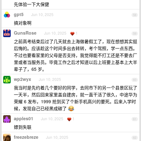
先体验一下大保健
gpt5
Jun 10, 2025
58
搞对象啊
GunsRose
Jun 10, 2025
1
59
之前高考结束后过了几天就去上海做暑假工了，现在想想其实挺
后悔的。应该趁这个时间多出去转转，考个驾照，学一点东西。
不过也要看家里的父母是否支持，我觉得能不打工还是不要去厂
里或者当服务员。毕竟工作之后才知道以后上班要上基本上大半
辈子了，65 岁。
wp2wyx
Jun 10, 2025
60
我当时是先约着几个要好的同学，去同市下的另一个县景区玩了
一天半，然后回来家里盖自建房，就一直干活了很久，中途华为
荣耀 6 发布，1999 抢到买了个新手机高兴的要死。后来入学时
候，发现自己已经黑成碳了
apples01
Jun 10, 2025
1
61
嫖到失联
freezebreze
Jun 10, 2025
62