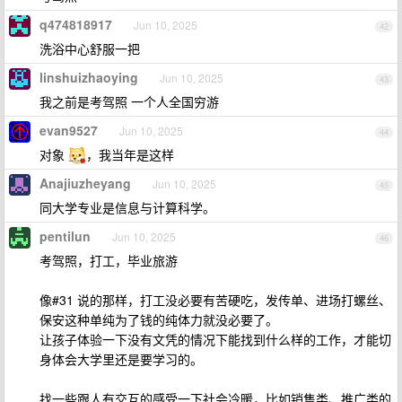
q474818917
Jun 10, 2025
42
洗浴中心舒服一把
linshuizhaoying
Jun 10, 2025
43
我之前是考驾照 一个人全国穷游
evan9527
Jun 10, 2025
44
对象
，我当年是这样
Anajiuzheyang
Jun 10, 2025
45
同大学专业是信息与计算科学。
pentilun
Jun 10, 2025
46
考驾照，打工，毕业旅游
像#31 说的那样，打工没必要有苦硬吃，发传单、进场打螺丝、
保安这种单纯为了钱的纯体力就没必要了。
让孩子体验一下没有文凭的情况下能找到什么样的工作，才能切
身体会大学里还是要学习的。
找一些跟人有交互的感受一下社会冷暖，比如销售类、推广类的