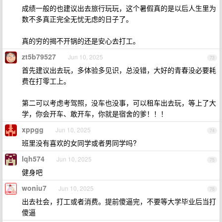
成绩一般的也建议出去旅行玩玩，这个暑假真的是以后人生里为
数不多真正完全无忧无虑的日子了。
真的穷的揭不开锅的还是安心去打工。
zt5b79527
Jun 10, 2025
73
首先建议出去玩，多体验多见识，总没错，大好的青春没必要耗
费在打零工上。
第二可以考虑考驾照，没车也没事，可以租车出去玩，等上了大
学，你会开车、敢开车，你就是宿舍的爹！！！
xppgg
Jun 10, 2025
74
班里没有喜欢的女同学或者男同学吗?
lqh574
Jun 10, 2025
75
健身吧
woniu7
Jun 10, 2025
76
出去社会，打工或者消费。提前傻逼完，不要等大学毕业后当打
傻逼