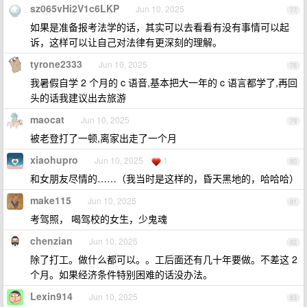
sz065vHi2V1c6LKP
Jun 10, 2025
77
如果是准备报考法学的话，其实可以去看看有没有事情可以起
诉，这样可以让自己对法律有更深刻的理解。
tyrone2333
Jun 10, 2025
78
我暑假自学 2 个月的 c 语音,基本把大一年的 c 语言都学了,再回
头的话我建议出去旅游
maocat
Jun 10, 2025
79
被老登打了一顿,离家出走了一个月
xiaohupro
Jun 10, 2025
1
80
和女朋友尽情的……（我当时是这样的，昏天黑地的，哈哈哈）
make115
Jun 10, 2025
81
考驾照， 喝驾校的女生，少鬼魂
chenzian
Jun 10, 2025
82
除了打工。做什么都可以。。工后面还有几十年要做。不差这 2
个月。如果经济条件特别困难的话没办法。
Lexin914
Jun 10, 2025
83