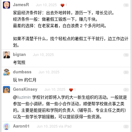
JamesR
Jun 10, 2025
1
18
家庭经济条件好：出去外地转转，游历一下，增长见识。
经济条件一般：做暑假工锻炼一下，赚几千块。
最差的选择：在老家呆着，白白浪费 2 个多月时间。
如果不清楚干什么，找个轻松点的暑假工干干就行，边工作边计
划。
bigtan
Jun 10, 2025
19
考驾照
dumbass
Jun 10, 2025
20
玩 tm 的仨月
GensKinsey
Jun 10, 2025
1
21
@
liuzimin
学校针对即将入学的大一新生组织的活动。一般就是
参加一些小调研，做一些小合作活动，顺便帮学校做点事之类
的。主要是能提前和学院的负责人（辅导员、专业主任之类的）
以及一些学长学姐接触，可以提前获得一些资源。
Aaron01
Jun 10, 2025 via iPad
22