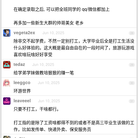
在确定录取之后, 可以把全班同学的 qq/微信都加上
再多加一些新生大群的帅哥美女 老乡
vegeta2ex
Jun 10, 2025
28
除非交不起学费，不然一定别打工，大学毕业后全是打工生活没
什么好体验的。这大概是最自由自在的一段时间了，旅游玩游戏
喜欢啥玩啥好好享受
tedaz
Jun 10, 2025
29
给学弟学妹做教培狠狠的赚一笔
leeggco
Jun 10, 2025
30
环游世界
leaveeel
Jun 10, 2025
31
只要不打工，干啥都行。
打工指的是除了工资啥都得不到的或者不是高三毕业生该做的工
作，比如发传单、快递外卖、保安服务员