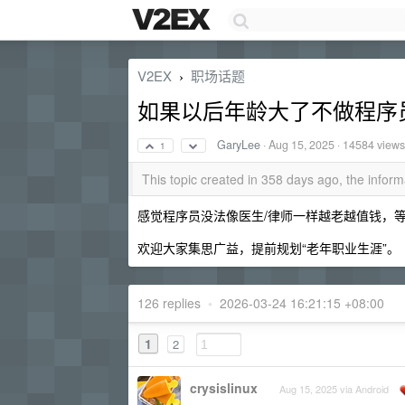
V2EX
职场话题
›
如果以后年龄大了不做程序
GaryLee
·
Aug 15, 2025
· 14584 views
1
This topic created in 358 days ago, the info
感觉程序员没法像医生/律师一样越老越值钱，等到
欢迎大家集思广益，提前规划“老年职业生涯”。
126 replies
•
2026-03-24 16:21:15 +08:00
1
2
crysislinux
Aug 15, 2025 via Android