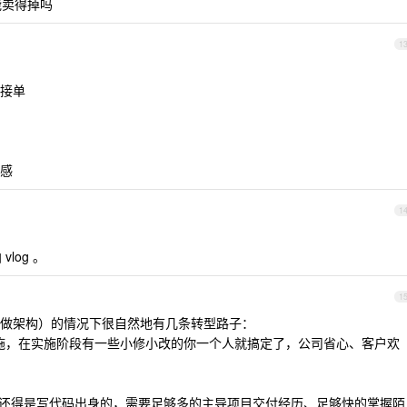
能卖得掉吗
1
接单
感
1
。
log 。
1
做架构）的情况下很自然地有几条转型路子：
实施，在实施阶段有一些小修小改的你一个人就搞定了，公司省心、客户欢
前还得是写代码出身的，需要足够多的主导项目交付经历、足够快的掌握陌