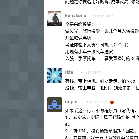
问题是你要选用好的鸡, 成本就高, 你
konakona
Aug 15, 2025
全是兴趣投资：
做风光、旅行摄影，跟几个月人像摄影
开鱼塘做黑坑
考证体验下大货车司机（ 2 个月）
用现有小车开顺风车送货
入股二手摩托车店，享受直播时的吆喝
tkfe
Aug 15, 2025
有钱：带上相机，到处走走，拍 vlog 
没钱：带上电脑 + 相机，到处走走，拍 v
urlpha
7
Aug 15, 2025
如果爱这一行，不做程序员（写代码、
1 、转实施，实际上属于代码维护+
心。
2 、转 PM ，核心绩效是限期内回款。
3 、转售前，我一直认为软件类的售