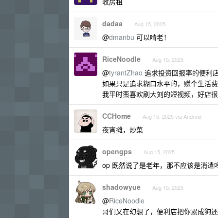
收房租
dadaa
Aug 15, 2025
@
dmanbu
可以啃老！
RiceNoodle
Aug 15, 2025
@
tyrantZhao
追求投资回报率的便利
如果只是追求糊口水平的，赚个生活费
我平时蛮喜欢刷大刘的短视频，好店很
CCHome
Aug 15, 2025 via Android
夜宵摊，炒菜
opengps
Aug 15, 2025
op 既然说了是老年，那不应该是消遣
shadowyue
Aug 15, 2025
@
RiceNoodle
哥们又在幻想了，便利店把你累成狗还