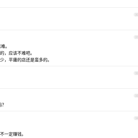
3
3
店难。
的，应该不难吧。
少，平庸的店还是蛮多的。
3
3
吗？
3
不一定赚钱。