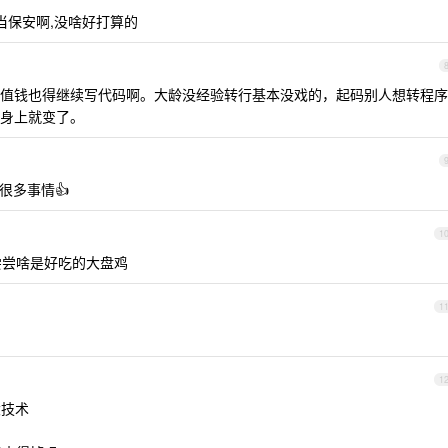
当保安啊,没啥好打算的
值钱也得继续写代码啊。大龄没经验转行基本没戏的，起码别人想转程序
身上就变了。
很多事情👍
1
尝尝啥是好吃的大盘鸡
1
1
大技术