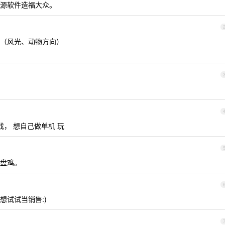
源软件造福大众。
（风光、动物方向）
戏， 想自己做单机 玩
盘鸡。
想试试当销售:)