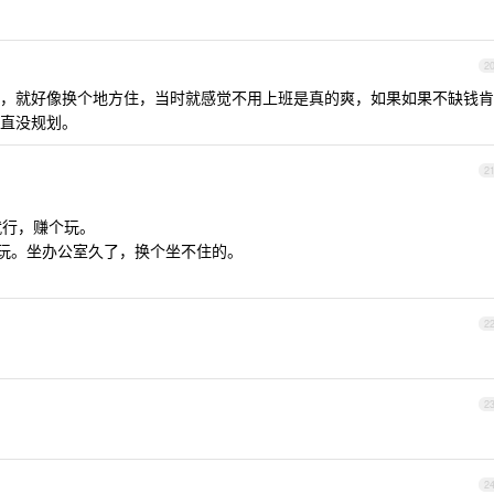
2
，就好像换个地方住，当时就感觉不用上班是真的爽，如果如果不缺钱肯
直没规划。
2
就行，赚个玩。
+玩。坐办公室久了，换个坐不住的。
2
2
2