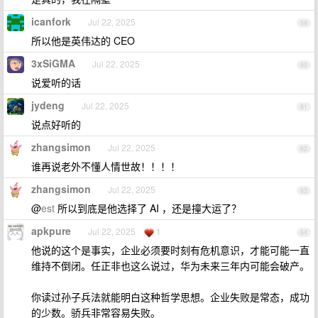
icanfork
Jul 22, 2025
59
所以他是英伟达的 CEO
3xSiGMA
Jul 22, 2025
60
说爱听的话
jydeng
Jul 22, 2025
61
说点好听的
zhangsimon
Jul 22, 2025
62
谁再说老外不懂人情世故！！！！
zhangsimon
Jul 22, 2025
63
@
est
所以到底是他选择了 AI ，还是撞大运了？
apkpure
Jul 22, 2025
1
64
他说的这个是事实，企业必须要时刻有危机意识，才能可能一直
维持不倒闭。任正非也这么说过，华为未来三年内可能会破产。
你读过孙子兵法就能明白这种哲学思想。企业失败是常态，成功
的少数。骄兵非常容易失败。