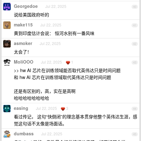
Georgedoe
Jul 22, 2025
40
说给美国政府听的
make115
Jul 22, 2025
41
黄到印度估计会说： 恒河水别有一番风味
asmoker
Jul 22, 2025
42
太会了！
MoliOOO
Jul 22, 2025
1
43
>> hw AI 芯片在训练领域能否取代英伟达只是时间问题
和 hw AI 芯片在训练领域取代英伟达只是时间问题
还是有区别的，高，实在是高啊
哈哈哈哈哈哈哈哈
easing
Jul 22, 2025
3
44
看过传记， 这句“快倒闭”的理念基本贯穿他整个英伟达生涯，感
觉这句话不太像是场面话。
dumbass
Jul 22, 2025
45