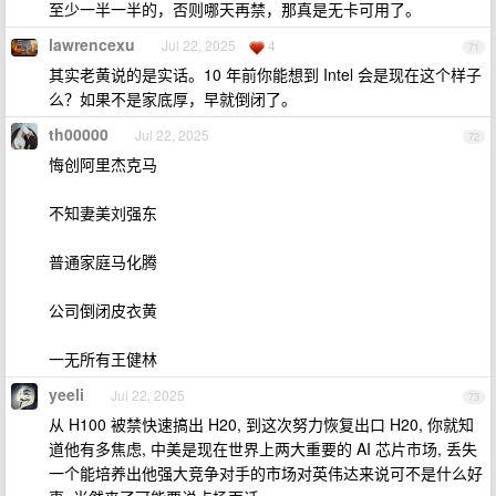
至少一半一半的，否则哪天再禁，那真是无卡可用了。
lawrencexu
Jul 22, 2025
4
71
其实老黄说的是实话。10 年前你能想到 Intel 会是现在这个样子
么？如果不是家底厚，早就倒闭了。
th00000
Jul 22, 2025
72
悔创阿里杰克马
不知妻美刘强东
普通家庭马化腾
公司倒闭皮衣黄
一无所有王健林
yeeli
Jul 22, 2025
73
从 H100 被禁快速搞出 H20, 到这次努力恢复出口 H20, 你就知
道他有多焦虑, 中美是现在世界上两大重要的 AI 芯片市场, 丢失
一个能培养出他强大竞争对手的市场对英伟达来说可不是什么好