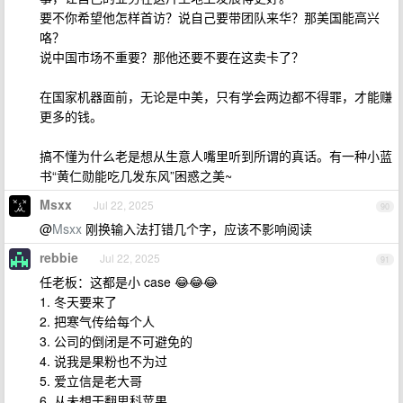
要不你希望他怎样首访？说自己要带团队来华？那美国能高兴
咯？
说中国市场不重要？那他还要不要在这卖卡了？
在国家机器面前，无论是中美，只有学会两边都不得罪，才能赚
更多的钱。
搞不懂为什么老是想从生意人嘴里听到所谓的真话。有一种小蓝
书“黄仁勋能吃几发东风”困惑之美~
Msxx
Jul 22, 2025
90
@
Msxx
刚换输入法打错几个字，应该不影响阅读
rebbie
Jul 22, 2025
91
任老板：这都是小 case 😂😂😂
1. 冬天要来了
2. 把寒气传给每个人
3. 公司的倒闭是不可避免的
4. 说我是果粉也不为过
5. 爱立信是老大哥
6. 从未想干翻思科苹果