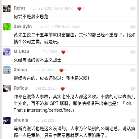
Rehtt
Jul 22, 2025 via Android
1
34
何尝不是居安思危
davidyin
Jul 22, 2025 via Android
35
黄先生说二十五年前就财富自由，其他的都已经不重要了，比如
搞个公司之类，就是玩。
MIUIOS
Jul 22, 2025
3
36
久经考验的资本主义战士
Xbluer
Jul 22, 2025
1
37
继续考古的，皮衣还说过：我也是米粉！
Reficul
Jul 22, 2025
1
38
咋都在说华人事故，其实老外见人都这么吹。不信的可以去面几
个外企，再不济和 GPT 聊聊，即使啥都没答出来也是：「 oh,
That's interesting/perfect/fine.」
shunia
Jul 22, 2025
39
马斯克说话也是这么没谱的，人家万亿级别的公司老总，说话疯
癫一点是策略。只看字面意思就落入人家陷阱了。