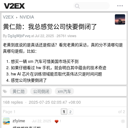
V2EX
NVIDIA
›
黄仁勋：我总感觉公司快要倒闭了
By
Dg3gWjbFvvq
at Jul 22, 2025 · 26761 views
老黄到底说的是真话还是假话？看完老黄的采访，真的分不清哪句是
真哪句是假，比如：
想买一辆 xm 汽车可惜美国市场买不到
如果仔细看过 hw 手机，就会明白其中蕴含的技术奇迹
hw AI 芯片在训练领域能否取代英伟达只是时间问题
感觉公司快要倒闭了
黄仁勋
公司倒闭
xm汽车
168 replies
•
2025-07-25 02:05:47 +08:00
Page 1
1
of 2
2
zfyime
Jul 22, 2025
1
1