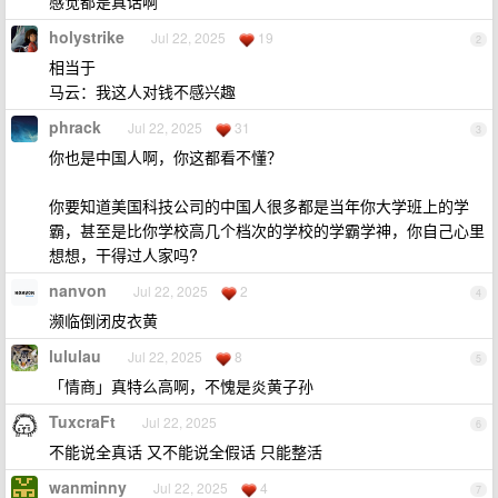
感觉都是真话啊
holystrike
Jul 22, 2025
19
2
相当于
马云：我这人对钱不感兴趣
phrack
Jul 22, 2025
31
3
你也是中国人啊，你这都看不懂？
你要知道美国科技公司的中国人很多都是当年你大学班上的学
霸，甚至是比你学校高几个档次的学校的学霸学神，你自己心里
想想，干得过人家吗?
nanvon
Jul 22, 2025
2
4
濒临倒闭皮衣黄
lululau
Jul 22, 2025
8
5
「情商」真特么高啊，不愧是炎黄子孙
TuxcraFt
Jul 22, 2025
6
不能说全真话 又不能说全假话 只能整活
wanminny
Jul 22, 2025
4
7