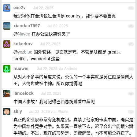
cxe2v
Jul 22, 2025
65
我记得他在台湾说过台湾是 country ，那你要不要当真
xiandao7997
Jul 22, 2025
66
@
Navee
在办公室快笑劈叉了
kokerkov
Jul 22, 2025
67
@
yxzblue
国外套路，见面就是夸。不管是啥都是 great 、
terrific 、wonderful 这些
huaweii
Jul 22, 2025 via Android
68
从对人不多事的角度来说，公认的一个事实就是黄仁勋是情商大
王，人情世故神中神。所以你觉得呢
lancelock
Jul 22, 2025
69
中国人事故？我可记得巴西总统爱看中超呢
skiy
Jul 22, 2025 via iPhone
70
真正的企业家非常有危机意识。真禁了他家的卡卖中国，确实是
为中国培养竞争对手。如果真一直禁下去，迟早会出个能跟它掰
手腕的。不过，现在的形势是，即使解禁，也不可能全靠它了。