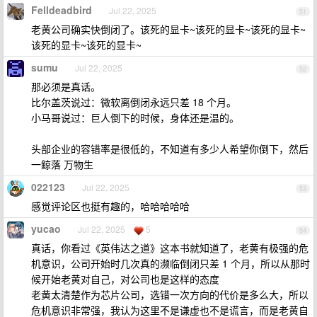
Felldeadbird
Jul 22, 2025
51
老黄公司确实快倒闭了。该死的显卡~该死的显卡~该死的显卡~
该死的显卡~该死的显卡~
sumu
Jul 22, 2025
52
那必须是真话。
比尔盖茨说过：微软离倒闭永远只差 18 个月。
小马哥说过：巨人倒下的时候，身体还是温的。
头部企业的容错率是很低的，不知道有多少人希望你倒下，然后
一鲸落 万物生
022123
Jul 22, 2025
53
感觉评论区也挺有趣的，哈哈哈哈哈
yucao
Jul 22, 2025
5
54
真话，你看过《英伟达之道》这本书就知道了，老黄有极强的危
机意识，公司开始时几次真的濒临倒闭只差 1 个月，所以从那时
候开始老黄对自己，对公司也是这样的态度
老黄太清楚作为芯片公司，选错一次方向的代价是多么大，所以
危机意识非常强，我认为这里不是谦虚也不是谎言，而是老黄自