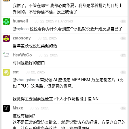
我信了，不管在哪里 我都心向华夏，我都是带着批判的目的上
外网的，不管你信不信，反正我信了
huaweii
Jul 22, 2025 via Android
85
@
bytecc
说说看你为什么看到这个水贴就说要开始反思自己了
ztaosony
Jul 22, 2025
86
当年盖茨也说过类似的话
HeyWeGo
Jul 22, 2025
87
时间是最好的借口
est
Jul 22, 2025
88
@
zhangsimon
常规做 AI 应该走 MPP HBM 乃至定制芯片（比
如 TPU ）这条路，但是真的贵啊。
我觉得主要因素是便宜+个人小作坊也能手搓 NN
Msxx
Jul 22, 2025
89
这也有疑问？
这不是正常的受访言辞么，就是说受访方的好话，方便办自己的
事，让自己的业务在这片土地上发展得更好。