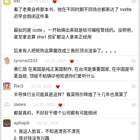
est
Jul 22, 2025
1
29
看了老黄自传那本书，他在不同时期不同场合都表达了 nvidia
迟早会倒闭这件事
最扯的是 cuda 。一开始搞出来就是给可编程管线的。没卵用，
甚至拿去算 sha1 挖矿都没人拿来正经用
后来有人把矩阵运算魔改成三角形顶点渲染了。。。。
tyrone2333
Jul 22, 2025
15
30
黄仁勋 在美国是纯正美国制作, 在台湾是重要国家, 在中国是华
夏血统, 顶级不粘锅🤣他知道你们爱听什么
Rat3
Jul 22, 2025
3
31
半导体行业可能真是这样？看英特尔辉煌了十几年也落寞了
iawes
Jul 22, 2025
1
32
都是真的，不好好干哪个公司都有可能倒闭
apkapb
Jul 22, 2025
33
1. 我这人脸盲，不知道漂亮不漂亮
2. 我对钱没有兴趣