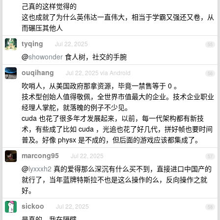
己真的这样觉得的
这也成就了为什么英伟达一直伟大，相当于学霸又强还又卷，从
而碾压其他人
tyqing
Jul 22, 2025
55
@
showonder
食人树，社交的手腕
ouqihang
Jul 22, 2025 via Android
56
吹哨人，从美国政府那拿资源，毕竟一禁售等于 0 。
技术型创始人值得敬佩，全世界市值最大的企业。技术企业职业
经理人掌舵，就落魄的例子不少见。
cuda 也花了很多年才发展起来，以前，每一代架构都有新技
术，有些成了比如 cuda ，光追也花了好几代，拼好帧也要时间
普及。好像 physx 是不成的，但后面的游戏应该都集成了。
marcong95
Jul 22, 2025
57
@
lyxxxh2
真的爱得那么深沉有什么买不到，直接进口中国产的
就行了，当年蓝牌特斯拉不也是这么操作的么，反向操作之就
好。
sickoo
Jul 22, 2025
58
是真的，我在隔壁