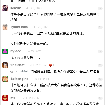
事, 当然来了可能要说点场面话
kenvix
Jul 22, 2025
74
你是不是忘了这个 b 前脚刚抛了一堆股票😁明显搁这儿操纵市
场呢
Tyrant1984
Jul 22, 2025
75
每一句都是真话，但并不代表这些就是全部的真话。
没说的部分才是最重要的。
bytecc
Jul 22, 2025
76
我应该认真反思自己
finalshot
Jul 22, 2025
1
77
@
FantaMole
情绪价值到位。聪明人在哪里都不会让对方难堪
darkengine
Jul 22, 2025
78
什么场合说什么话，新品/技术发布会肯定要吹牛 13 ，这种访谈
啥的肯定要哭穷诉苦。
ntdll
Jul 22, 2025
79
楼上各位竟然都看懂了？我读了三遍，硬是没看懂楼主说的啥。