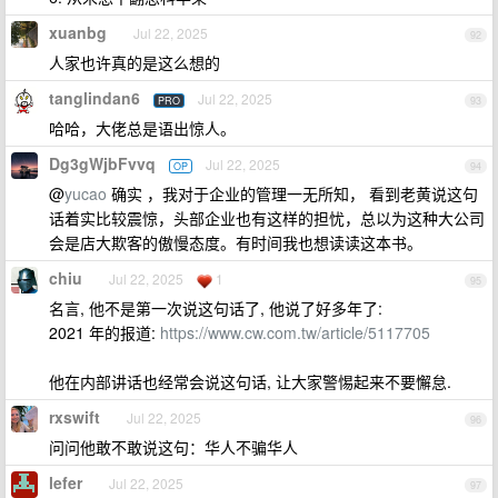
xuanbg
Jul 22, 2025
92
人家也许真的是这么想的
tanglindan6
Jul 22, 2025
PRO
93
哈哈，大佬总是语出惊人。
Dg3gWjbFvvq
Jul 22, 2025
OP
94
@
yucao
确实 ，我对于企业的管理一无所知， 看到老黄说这句
话着实比较震惊，头部企业也有这样的担忧，总以为这种大公司
会是店大欺客的傲慢态度。有时间我也想读读这本书。
chiu
Jul 22, 2025
1
95
名言, 他不是第一次说这句话了, 他说了好多年了:
2021 年的报道:
https://www.cw.com.tw/article/5117705
他在内部讲话也经常会说这句话, 让大家警惕起来不要懈怠.
rxswift
Jul 22, 2025
96
问问他敢不敢说这句：华人不骗华人
lefer
Jul 22, 2025
97