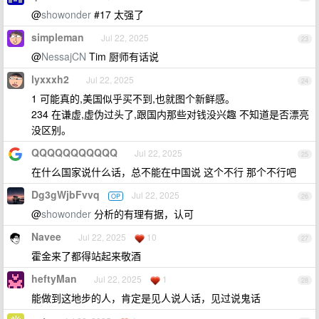
@
showonder
#17 太强了
simpleman
Jul 22, 2025
23
@
NessajCN
Tim 厨师有话说
lyxxxh2
Jul 22, 2025
24
1 可能真的,美国似乎买不到,也就图个新鲜感。
234 在谦虚,虚伪过头了,跟国内那些对钱没兴趣 不知道是否漂亮
没区别。
QQQQQQQQQQQ
Jul 22, 2025
25
在什么国家说什么话，总不能在中国说 这个不行 那个不行吧
Dg3gWjbFvvq
Jul 22, 2025
OP
26
@
showonder
分析的有理有据，认可
Navee
Jul 22, 2025
10
27
霍金来了都得站起来敬酒
heftyMan
Jul 22, 2025
1
28
能做到这地步的人，肯定是见人说人话，见过说鬼话