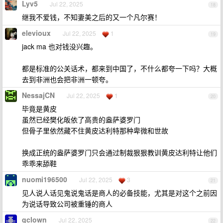
Lyv5
Jul 22, 2025
18
继我不爱钱，不知妻美之后的又一个凡尔赛！
elevioux
Jul 22, 2025
1
19
jack ma 也对钱没兴趣。
都是标准的公关话术，都来到中国了，不什么都夸一下吗？大概
去到非洲也会把非洲一顿夸。
NessajCN
Jul 22, 2025
1
20
毕竟是黄皮
虽然已经樊化皈依了高贵的盎萨婆罗门
但骨子里依然藏不住黄皮达利特那种卑微和世故
换成正统的盎萨婆罗门只会通过制裁狠狠教训黄皮达利特让他们
乖乖来舔鞋
nuomi196500
Jul 22, 2025
3
21
见人说人话见鬼说鬼话是商人的必备技能，尤其是对这个之前因
为说话导致公司被重锤的商人
qclown
Jul 22, 2025
22