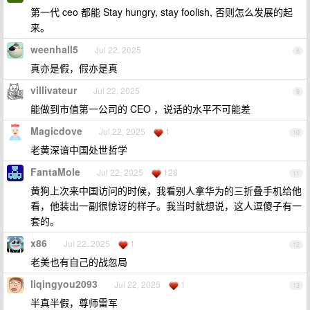
第一代 ceo 都能 Stay hungry, stay foolish, 否则怎么发展的起
来。
weenhall5
Jul 22, 2025
8
真亦是假，假亦是真
villivateur
Jul 22, 2025
9
能做到市值第一公司的 CEO ，说话的水平不可能差
Magicdove
Jul 22, 2025
1
10
老黄深谙中国处世哲学
FantaMole
Jul 22, 2025
128
11
黄狗上次来中国访问的时候，我看别人拿华为的三折叠手机给他
看，他装出一副很惊讶的样子。我当时就想说，这人逗傻子有一
套的。
x86
Jul 22, 2025
1
12
老美也有自己的战忽局
liqingyou2093
Jul 22, 2025
1
13
半真半假，尊师雷军