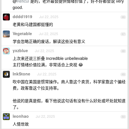
@
Reficul
是的，老外最会提供情绪价值了，好不好都会说 very
good.
dddd1919
Jul 22, 2025
46
老黄和马建国都挺懂的
Vegetable
Jul 22, 2025
47
学会忽略正确的废话，解读这些没有意义
yxzblue
Jul 22, 2025
48
上次来还说三折叠 incredible unbelievable
主打情绪价值拉满，非常适合上央视 😂
InkStone
Jul 22, 2025
49
吹中国在美国是惯常操作。商人靠这个卖货，科学家靠这个骗经
费，政客靠这个拉支持率。
他说的是真是假，看下他说这句话有没有什么好处或坏处就知道
了。
leonhao
Jul 22, 2025
50
人情世故