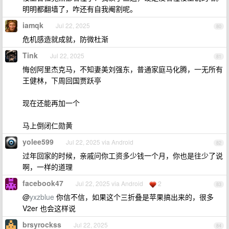
明明都翻墙了，咋还有自我阉割呢。
iamqk
Jul 22, 2025
80
危机感造就成就，防微杜渐
Tink
Jul 22, 2025
81
悔创阿里杰克马，不知妻美刘强东，普通家庭马化腾，一无所有
王健林，下周回国贾跃亭
现在还能再加一个
马上倒闭仁勋黄
yolee599
Jul 22, 2025 via Android
82
过年回家的时候，亲戚问你工资多少钱一个月，你也是往少了说
啊，一样的道理
facebook47
Jul 22, 2025 via Android
2
83
@
yxzblue
你信不信，如果这个三折叠是苹果搞出来的，很多
V2er 也会这样说
brsyrockss
Jul 22, 2025
84