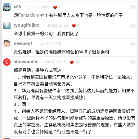
x86
Jul 22, 2025
1
14
@
FantaMole
#11 有些城里人去乡下也是一脸惊讶的样子
ryougifujino
Jul 22, 2025
3
15
全球市值第一的公司：我要倒闭了
newboy1
Jul 22, 2025
16
真假难辨，但是的确给媒体和营销号搞了很多素材
showonder
Jul 22, 2025
68
17
都是真话，换种方式表达
1 、想看到美国智能汽车市场充分竞争，不是特斯拉一家独大，
自己才有机会卖自动驾驶方案；
2 、华为确实有些硬件水平达到了英伟达几年前的能力，如果不
压着打，早晚有一天会构成直接威胁；
3 、同上
4 、创始人不是职业经理人，知道自己的成功是复杂因素交织而
成，一些解释不了的运气都可能是成功的最重要原因，所以没有
真正的掌控感，生存危机感和焦虑是很普遍的现象，有些人就算
没有对手也会怀疑这个行业是不是不行了