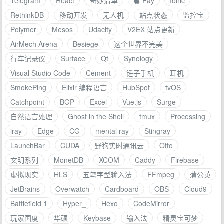
Telegram
React
奇妙清单
 Pay
Ionic
RethinkDB
移动开发
无人机
站点状态
监控宝
Polymer
Mesos
Udacity
V2EX 站点更新
AirMech Arena
Besiege
这个世界不完美
行车记录仪
Surface
Qt
Synology
Visual Studio Code
Cement
锤子手机
耳机
SmokePing
Elixir 编程语言
HubSpot
tvOS
Catchpoint
BGP
Excel
Vue.js
Surge
自然语言处理
Ghost in the Shell
tmux
Processing
iray
Edge
CG
mental ray
Stingray
LaunchBar
CUDA
野狗实时通讯云
Otto
文明系列
MonetDB
XCOM
Caddy
Firebase
虚拟现实
HLS
五笔字型输入法
FFmpeg
蒲公英
JetBrains
Overwatch
Cardboard
OBS
Cloud9
Battlefield 1
Hyper_
Hexo
CodeMirror
玩家国度
华硕
Keybase
输入法
精灵宝可梦