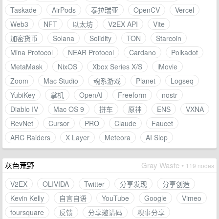
Taskade
AirPods
泰拉瑞亚
OpenCV
Vercel
Web3
NFT
以太坊
V2EX API
Vite
加密货币
Solana
Solidity
TON
Starcoin
Mina Protocol
NEAR Protocol
Cardano
Polkadot
MetaMask
NixOS
Xbox Series X/S
iMovie
Zoom
Mac Studio
魂系游戏
Planet
Logseq
YubiKey
掌机
OpenAI
Freeform
nostr
Diablo IV
Mac OS 9
拼车
原神
ENS
VXNA
RevNet
Cursor
PRO
Claude
Faucet
ARC Raiders
X Layer
Meteora
AI Slop
灰色荒野
Gray Waste •
119 nodes
V2EX
OLIVIDA
Twitter
分享发现
分享创造
Kevin Kelly
自言自语
YouTube
Google
Vimeo
foursquare
反馈
分享邀请码
糗事分享