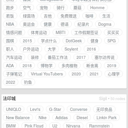
跑步
空气
宠物
骑行
蘑菇
Homme
若饭
绿茵场
吉他
免费赠送
咖啡
生活
NBA
奥运会
健康
德语
纪录片
Dogma
情感问题
体育运动
MBTI
工作假期签证
买买买
围棋
2015
学点什么
DotGeek
健身
SPG
职人
户外运动
大学
Soylent
2016
汽车运动
装修
番茄工作法
2017
塞尔达传说
ADA
2018
博物学
多肉植物
断舍离
2019
子弹笔记
Virtual YouTubers
2020
2021
心理学
2022
钓鱼
法印城
Sigil •
50 nodes
UNIQLO
Levi's
G-Star
Converse
无印良品
New Balance
Nike
Adidas
Diesel
Linkin Park
BMW
Pink Floyd
U2
Nirvana
Rammstein