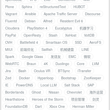
Plone
Sphinx
reStructuredText
HUBOT
Vagrant
Ansible
Apache Traffic Server
Discourse
Fluentd
Debian
Alfred
Resident Evil 6
Cloudera
PlayStation 4
Eucalyptus
机器学习
PayPal
OpenResty
Stash
XeHost
VoltDB
OVH
Battlefield 4
Smartisan OS
SSD
AeroFS
MIUI
前端优化
Sailfish
机械键盘
LINE
Spark
Google Glass
发烧友
EMC
微软
WebRTC
Braun
4K
Duolingo
Core
LVM
Jira
Bash
Oculus VR
BTSync
iTransfer
Zed
Docker
Hyperloop
Bootstrap
ZooKeeper
IE
PowerDNS
Local LLM
Salt Stack
SAP
Borderlands
Ghost
Nissan
Chevrolet
海外运营
Hearthstone
Heroes of the Storm
项目管理
剑灵
FoundationDB
Dart
Xbox One
Herman Miller