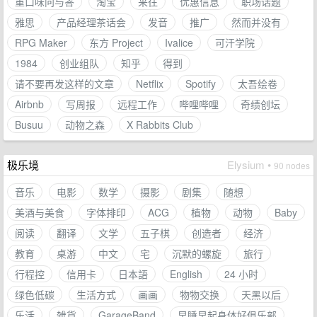
重口味问与答
淘宝
来往
优惠信息
职场话题
雅思
产品经理茶话会
发音
推广
然而并没有
RPG Maker
东方 Project
Ivalice
可汗学院
1984
创业组队
知乎
得到
请不要再发这样的文章
Netflix
Spotify
太吾绘卷
Airbnb
写周报
远程工作
哔哩哔哩
奇绩创坛
Busuu
动物之森
X Rabbits Club
极乐境
Elysium •
90 nodes
音乐
电影
数学
摄影
剧集
随想
美酒与美食
字体排印
ACG
植物
动物
Baby
阅读
翻译
文学
五子棋
创造者
经济
教育
桌游
中文
宅
沉默的螺旋
旅行
行程控
信用卡
日本語
English
24 小时
绿色低碳
生活方式
画画
物物交换
天黑以后
乐活
雑貨
GarageBand
早睡早起身体好俱乐部