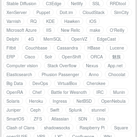
Stable Diffusion
C3Edge
Netlify
SSL
RRDtool
XenServer
Puppet
Doit.im
CloudStack
SimCity
Varnish
RQ
KDE
Hawken
iOS
Microsoft Azure
IIS
New Relic
make
O'Reilly
Delphi
4G
MemSQL
OpenVZ
EdgeCast
Fitbit
Couchbase
Cassandra
HBase
Lucene
ERP
Cisco
Solr
OpenShift
ORCA
魅族
Computer vision
Stack Overflow
Nexus
App.net
Elasticsearch
Phusion Passenger
Anno
Chocolat
Big Data
DevOps
VirtualBox
Cherokee
OpenRA
Chef
Battle for Wesnoth
IRC
Munin
Solaris
Heroku
Ingress
NetBSD
OpenNebula
Juniper
Ceph
Swift
Splunk
stunnel
SmartOS
ZFS
Atlassian
SDN
Unix
Clash of Clans
shadowsocks
Raspberry Pi
Square
openSUSE
VPS
LXC
Confluence
Wiki