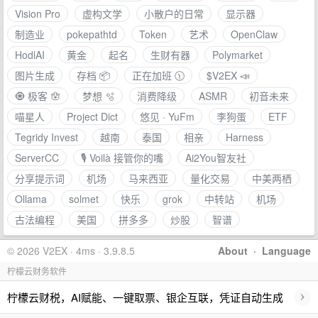
Vision Pro
虚构文学
小散户的日常
显示器
制造业
pokepathtd
Token
艺术
OpenClaw
HodlAI
黄金
起名
生财有器
Polymarket
图片生成
存档 📦
正在加班 🕦
$V2E⁠X 📣
🧿 极客 🪬
梦想 🫧
消费降级
ASMR
初音未来
喵星人
Project Dict
悠见 · YuFm
李狗蛋
ETF
Tegridy Invest
越南
泰国
相亲
Harness
ServerCC
🎙 Voilà 接管你的嘴
Ai2You智友社
分享提示词
机场
马来西亚
量化交易
中美两栖
Ollama
solmet
快乐
grok
中转站
机场
古法编程
美国
拼多多
炒股
智谱
© 2026 V2EX · 4ms · 3.9.8.5
About
·
Language
柠檬云财务软件
›
柠檬云财税，AI赋能、一键取票、银企互联，凭证自动生成