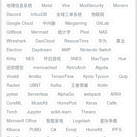
地理信息系统
Metal
Vive
ModSecurity
Monero
Discord
InfluxDB
全球工单系统
物联网
Google Cloud
中州韻
Wargaming
GitLab
GitBook
Mermaid
统计学
Pixel
NAS
Wireshark
DaoCloud
RescueTime
华为
算法
Electron
Daydream
AMP
Nintendo Switch
Kirby
NES
怀旧游戏
SNES
MacType
Hue
田宫模型
memcached
RetroArch
Algolia
Vivaldi
Amiibo
TensorFlow
Kyoto Tycoon
Quip
Racket
UBNT
Kafka
王者荣耀
Kotlin
pytest
Serverless
AlphaGo
webpack
ARKit
CoreML
MusicKit
HomePod
Keras
Caffe
Torch
Jupyter
scikit-learn
Theano
Microsoft Office
智能家电
Logstash
星际争霸
Kibana
PUBG
C#
Emoji
HomeKit
IPFS