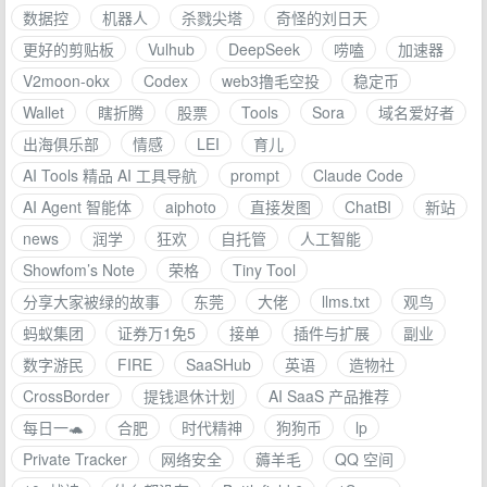
数据控
机器人
杀戮尖塔
奇怪的刘日天
更好的剪贴板
Vulhub
DeepSeek
唠嗑
加速器
V2moon-okx
Codex
web3撸毛空投
稳定币
Wallet
瞎折腾
股票
Tools
Sora
域名爱好者
出海俱乐部
情感
LEI
育儿
AI Tools 精品 AI 工具导航
prompt
Claude Code
AI Agent 智能体
aiphoto
直接发图
ChatBI
新站
news
润学
狂欢
自托管
人工智能
Showfom’s Note
荣格
Tiny Tool
分享大家被绿的故事
东莞
大佬
llms.txt
观鸟
蚂蚁集团
证券万1免5
接单
插件与扩展
副业
数字游民
FIRE
SaaSHub
英语
造物社
CrossBorder
提钱退休计划
AI SaaS 产品推荐
每日一🐢
合肥
时代精神
狗狗币
lp
Private Tracker
网络安全
薅羊毛
QQ 空间