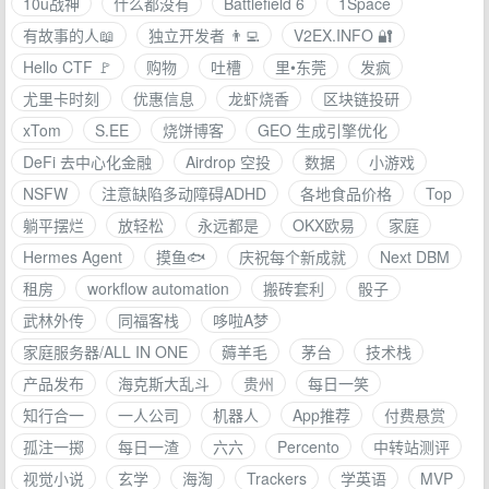
10u战神
什么都没有
Battlefield 6
1Space
有故事的人📖
独立开发者 👨‍💻
V⁠2EX.INFO 🔐
Hello CTF 🚩
购物
吐槽
里•东莞
发疯
尤里卡时刻
优惠信息
龙虾烧香
区块链投研
xTom
S.EE
烧饼博客
GEO 生成引擎优化
DeFi 去中心化金融
Airdrop 空投
数据
小游戏
NSFW
注意缺陷多动障碍ADHD
各地食品价格
Top
躺平摆烂
放轻松
永远都是
OKX欧易
家庭
Hermes Agent
摸鱼🐟
庆祝每个新成就
Next DBM
租房
workflow automation
搬砖套利
骰子
武林外传
同福客栈
哆啦A梦
家庭服务器/ALL IN ONE
薅羊毛
茅台
技术栈
产品发布
海克斯大乱斗
贵州
每日一笑
知行合一
一人公司
机器人
App推荐
付费悬赏
孤注一掷
每日一渣
六六
Percento
中转站测评
视觉小说
玄学
海淘
Trackers
学英语
MVP