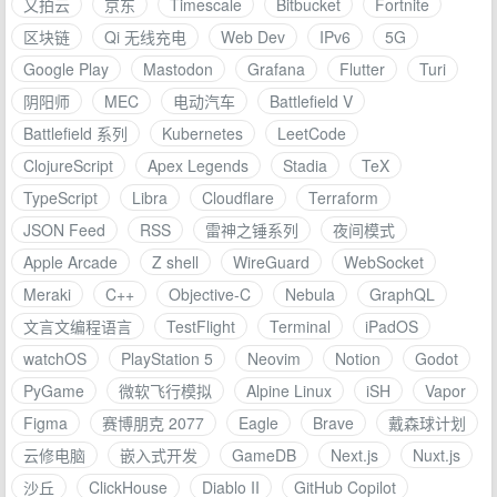
又拍云
京东
Timescale
Bitbucket
Fortnite
区块链
Qi 无线充电
Web Dev
IPv6
5G
Google Play
Mastodon
Grafana
Flutter
Turi
阴阳师
MEC
电动汽车
Battlefield V
Battlefield 系列
Kubernetes
LeetCode
ClojureScript
Apex Legends
Stadia
TeX
TypeScript
Libra
Cloudflare
Terraform
JSON Feed
RSS
雷神之锤系列
夜间模式
Apple Arcade
Z shell
WireGuard
WebSocket
Meraki
C++
Objective-C
Nebula
GraphQL
文言文编程语言
TestFlight
Terminal
iPadOS
watchOS
PlayStation 5
Neovim
Notion
Godot
PyGame
微软飞行模拟
Alpine Linux
iSH
Vapor
Figma
赛博朋克 2077
Eagle
Brave
戴森球计划
云修电脑
嵌入式开发
GameDB
Next.js
Nuxt.js
沙丘
ClickHouse
Diablo II
GitHub Copilot