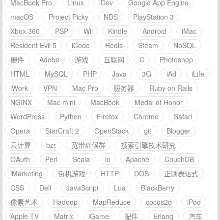
MacBook Pro
Linux
iDev
Google App Engine
macOS
Project Picky
NDS
PlayStation 3
Xbox 360
PSP
Wii
Kindle
Android
iMac
Resident Evil 5
iCode
Redis
Steam
NoSQL
硬件
Adobe
游戏
互联网
C
Photoshop
HTML
MySQL
PHP
Java
3G
iAd
iLife
iWork
VPN
Mac Pro
服务器
Ruby on Rails
NGINX
Mac mini
MacBook
Medal of Honor
WordPress
Python
Firefox
Chrome
Safari
Opera
StarCraft 2
OpenStack
git
Blogger
云计算
bzr
宽带症候群
搜索引擎技术研究
OAuth
Perl
Scala
io
Apache
CouchDB
iMarketing
街机游戏
HTTP
DOS
正则表达式
CSS
Dell
JavaScript
Lua
BlackBerry
像素艺术
Hadoop
MapReduce
cocos2d
iPod
Apple TV
Matrix
iGame
配件
Erlang
汽车