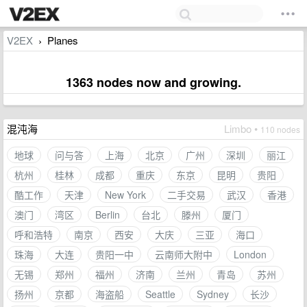
V2EX
Planes
›
1363 nodes now and growing.
混沌海
Limbo •
110 nodes
地球
问与答
上海
北京
广州
深圳
丽江
杭州
桂林
成都
重庆
东京
昆明
贵阳
酷工作
天津
New York
二手交易
武汉
香港
澳门
湾区
Berlin
台北
滕州
厦门
呼和浩特
南京
西安
大庆
三亚
海口
珠海
大连
贵阳一中
云南师大附中
London
无锡
郑州
福州
济南
兰州
青岛
苏州
扬州
京都
海盗船
Seattle
Sydney
长沙