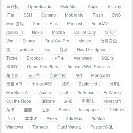
直升机
OpenSolaris
MoinMoin
Apple
Blu-ray
汇编
SSH
Camino
MobileMe
Flash
DNS
Mac 游戏
Xen
Riak
Podcast
AutoCAD
Diablo III
Nokia
Mozilla
Call of Duty
STOP
Vim
Emacs
Final Cut Pro
Motion
信息安全
熵
webOS
Lisp
能源
Need for Speed
Textie
Dropbox
自行车
Alienware
SQLite
SONY
Game Dev Story
Amazon Web Services
程序员
设计师
变形金刚
API
MongoDB
饭否 API
小小大星球
3DS
Battlefield 3
cURL
MacBook Air
Asana
asdf
AdSense
AdWords
Cut the Rope
Killzone
站长
黑魔法
Minecraft
莱卡
佳能
尼康
Bento
Instapaper
Dribbble
.NET
本体论
Alexa
3ds Max
AdMob
Windows
Tornado
Guild Wars 2
PostgreSQL