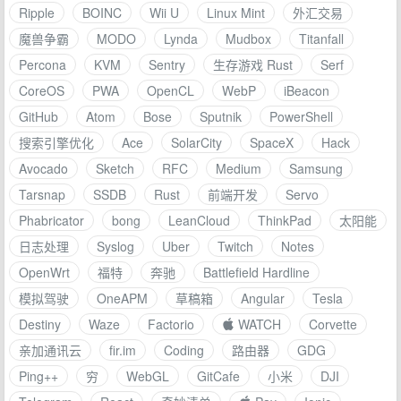
Ripple
BOINC
Wii U
Linux Mint
外汇交易
魔兽争霸
MODO
Lynda
Mudbox
Titanfall
Percona
KVM
Sentry
生存游戏 Rust
Serf
CoreOS
PWA
OpenCL
WebP
iBeacon
GitHub
Atom
Bose
Sputnik
PowerShell
搜索引擎优化
Ace
SolarCity
SpaceX
Hack
Avocado
Sketch
RFC
Medium
Samsung
Tarsnap
SSDB
Rust
前端开发
Servo
Phabricator
bong
LeanCloud
ThinkPad
太阳能
日志处理
Syslog
Uber
Twitch
Notes
OpenWrt
福特
奔驰
Battlefield Hardline
模拟驾驶
OneAPM
草稿箱
Angular
Tesla
Destiny
Waze
Factorio
 WATCH
Corvette
亲加通讯云
fir.im
Coding
路由器
GDG
Ping++
穷
WebGL
GitCafe
小米
DJI