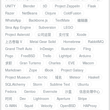
UNITY
Blender
3D
Project Zeppelin
Flask
Razer
NetBeans
Clojure
ColdFusion
WhatsApp
Backbone.js
TextMate
编辑器
Sina App Engine
Subversion
LEGO
Project Asteroid
公司运营
支付宝
Xcode
上古卷轴 V
Metal Gear Solid
Homebrew
RabbitMQ
Grand Theft Auto
InDesign
Illustrator
Fling
Pogo
FreeBSD
Trello
Lighttpd
Arduino
求职
Gran Turismo
Charles
EVE
Wacom
Markdown
Zope
iBook
Project Galaxy
Project Museum
0x10c
域名
Meteor
Haskell
SQLAlchemy
Storm
Sublime Text
Ubuntu
Fedora
Gentoo
Evernote
沙盒
信息处理中心
时间
Dev
Lightroom
Aperture
Stripe
G-WAN
Squid
Velocity
OpenBSD
HAProxy