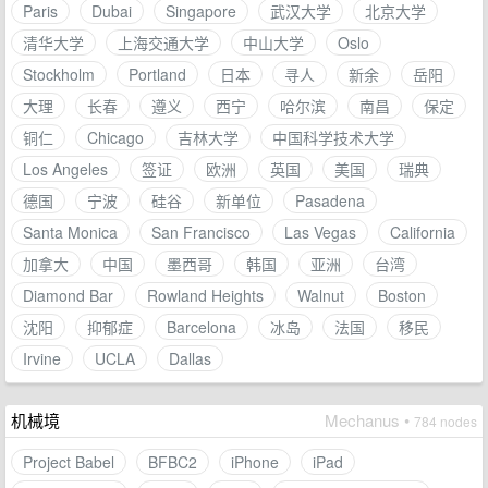
Paris
Dubai
Singapore
武汉大学
北京大学
清华大学
上海交通大学
中山大学
Oslo
Stockholm
Portland
日本
寻人
新余
岳阳
大理
长春
遵义
西宁
哈尔滨
南昌
保定
铜仁
Chicago
吉林大学
中国科学技术大学
Los Angeles
签证
欧洲
英国
美国
瑞典
德国
宁波
硅谷
新单位
Pasadena
Santa Monica
San Francisco
Las Vegas
California
加拿大
中国
墨西哥
韩国
亚洲
台湾
Diamond Bar
Rowland Heights
Walnut
Boston
沈阳
抑郁症
Barcelona
冰岛
法国
移民
Irvine
UCLA
Dallas
机械境
Mechanus •
784 nodes
Project Babel
BFBC2
iPhone
iPad