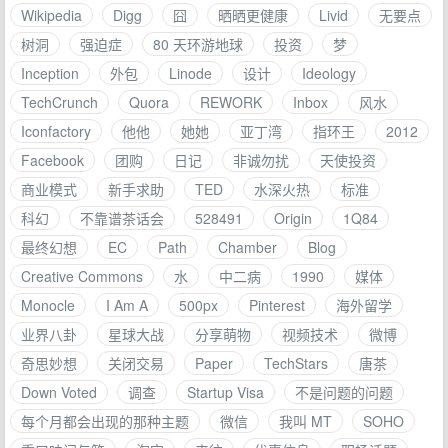
Wikipedia
Digg
囧
晒晒更健康
Livid
无要点
树洞
强迫症
80 天环游地球
投资
梦
Inception
外包
Linode
设计
Ideology
TechCrunch
Quora
REWORK
Inbox
风水
Iconfactory
他他
她她
亚丁湾
指环王
2012
Facebook
团购
日记
非诚勿扰
天使投资
商业模式
新手求助
TED
水深火热
标准
科幻
不靠谱茶话会
528491
Origin
1Q84
最终幻想
EC
Path
Chamber
Blog
Creative Commons
水
中二病
1990
媒体
Monocle
I Am A
500px
Pinterest
海外留学
业界八卦
星球大战
分享萌物
视频技术
微博
奇思妙想
关闭交易
Paper
TechStars
唐茶
Down Voted
调查
Startup Visa
不是问题的问题
每个月都会出现的那种主题
微信
我叫 MT
SOHO