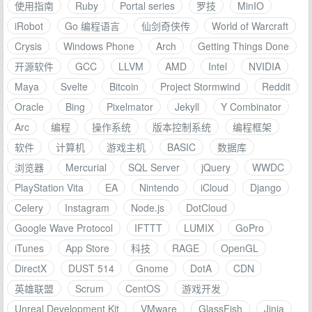
使用指南
Ruby
Portal series
罗技
MinIO
iRobot
Go 编程语言
仙剑奇侠传
World of Warcraft
Crysis
Windows Phone
Arch
Getting Things Done
开源软件
GCC
LLVM
AMD
Intel
NVIDIA
Maya
Svelte
Bitcoin
Project Stormwind
Reddit
Oracle
Bing
Pixelmator
Jekyll
Y Combinator
Arc
编程
操作系统
版本控制系统
编程框架
软件
计算机
游戏主机
BASIC
数据库
浏览器
Mercurial
SQL Server
jQuery
WWDC
PlayStation Vita
EA
Nintendo
iCloud
Django
Celery
Instagram
Node.js
DotCloud
Google Wave Protocol
IFTTT
LUMIX
GoPro
iTunes
App Store
科技
RAGE
OpenGL
DirectX
DUST 514
Gnome
DotA
CDN
英雄联盟
Scrum
CentOS
游戏开发
Unreal Development Kit
VMware
GlassFish
Jinja