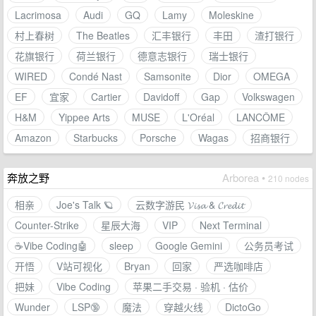
Lacrimosa
Audi
GQ
Lamy
Moleskine
村上春树
The Beatles
汇丰银行
丰田
渣打银行
花旗银行
荷兰银行
德意志银行
瑞士银行
WIRED
Condé Nast
Samsonite
Dior
OMEGA
EF
宜家
Cartier
Davidoff
Gap
Volkswagen
H&M
Yippee Arts
MUSE
L'Oréal
LANCÔME
Amazon
Starbucks
Porsche
Wagas
招商银行
奔放之野
Arborea •
210 nodes
相亲
Joe's Talk 🪐
云数字游民 𝓥𝓲𝓼𝓪 & 𝓒𝓻𝓮𝓭𝓲𝓽
Counter-Strike
星辰大海
VIP
Next Terminal
☕Vibe Coding🤖
sleep
Google Gemini
公务员考试
开悟
V站可视化
Bryan
回家
严选咖啡店
把妹
Vibe Coding
苹果二手交易 · 验机 · 估价
Wunder
LSP🔞
魔法
穿越火线
DictoGo